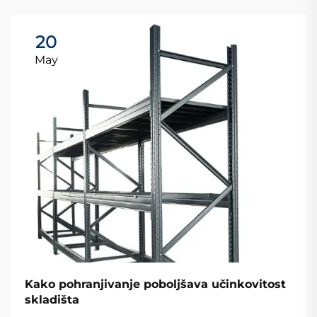
20
May
Kako pohranjivanje poboljšava učinkovitost
skladišta