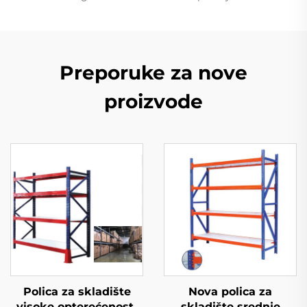
Preporuke za nove
proizvode
Polica za skladište
Nova polica za
visoke opterećenosti
skladište srednje