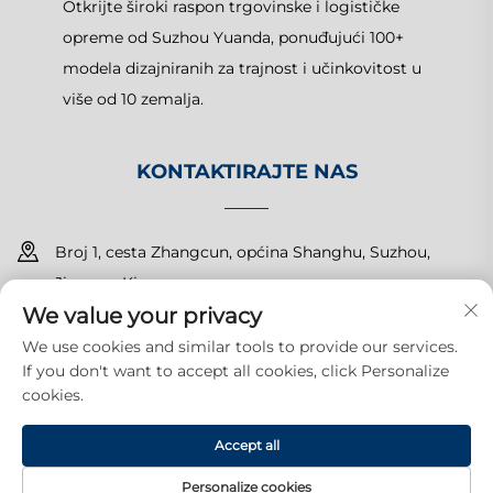
Otkrijte široki raspon trgovinske i logističke
opreme od Suzhou Yuanda, ponuđujući 100+
modela dizajniranih za trajnost i učinkovitost u
više od 10 zemalja.
KONTAKTIRAJTE NAS
Broj 1, cesta Zhangcun, općina Shanghu, Suzhou,
Jiangsu, Kina
We value your privacy
+86-15150179453
We use cookies and similar tools to provide our services.
If you don't want to accept all cookies, click Personalize
[email protected]
cookies.
Accept all
Autorska prava © 2025 Suzhou Yuanda Commercial Products
Co., Ltd. Sva prava pridržana.
Politika privatnosti
Personalize cookies