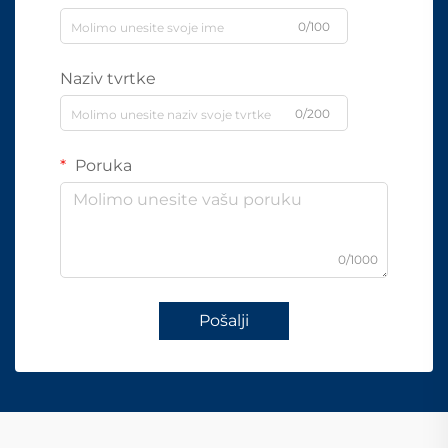
0/100
Naziv tvrtke
0/200
Poruka
0/1000
Pošalji