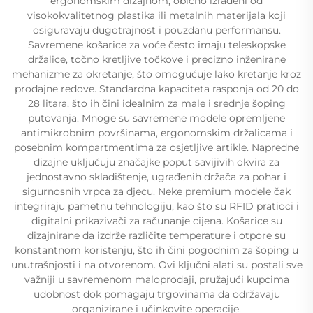
ergonomskim dizajnom, obično izrađeni od
visokokvalitetnog plastika ili metalnih materijala koji
osiguravaju dugotrajnost i pouzdanu performansu.
Savremene košarice za voće često imaju teleskopske
držalice, točno kretljive točkove i precizno inženirane
mehanizme za okretanje, što omogućuje lako kretanje kroz
prodajne redove. Standardna kapaciteta rasponja od 20 do
28 litara, što ih čini idealnim za male i srednje šoping
putovanja. Mnoge su savremene modele opremljene
antimikrobnim površinama, ergonomskim držalicama i
posebnim kompartmentima za osjetljive artikle. Napredne
dizajne uključuju značajke poput savijivih okvira za
jednostavno skladištenje, ugrađenih držača za pohar i
sigurnosnih vrpca za djecu. Neke premium modele čak
integriraju pametnu tehnologiju, kao što su RFID pratioci i
digitalni prikazivači za računanje cijena. Košarice su
dizajnirane da izdrže različite temperature i otpore su
konstantnom koristenju, što ih čini pogodnim za šoping u
unutrašnjosti i na otvorenom. Ovi ključni alati su postali sve
važniji u savremenom maloprodaji, pružajući kupcima
udobnost dok pomagaju trgovinama da održavaju
organizirane i učinkovite operacije.