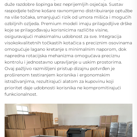
duže razdobre šopinga bez neprijemljih osjećaja. Sustav
raspodjele težine košare ravnomjerno distribuiranje optužbe
na više točaka, smanjujući rizik od umora mišića i mogućih
ozbiljnih ozljeda. Premium modeli imaju prilagodljive drške
koje se prilagođavaju korisnicima različite visine,
osiguravajući maksimalnu udobnost za sve. Integracija
visokokvalitetnih točkastih kotačica s preciznim osovinama
omogućuje lagano kretanje s minimalnim naporom, dok
napredna rotacijska mehanizma omogućava preciznu
kontrolu i jednostavno upravljanje u uskim prostorima.
Ovaj pažljivo razmišljeni pristup dizajnu potvrđen je
proširenom testiranjem korisnika i ergonomskim
istraživanjima, rezultirajući alatom za kupovinu koji
prioritet daje udobnosti korisnika ne kompromitirajući
funkcionalnost.