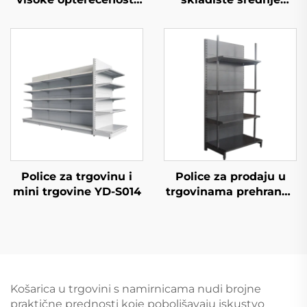
(YD-S027)
opterećenosti
Police za trgovinu i
Police za prodaju u
mini trgovine YD-S014
trgovinama prehrane i
konvenijentnim
trgovinama YD-S009
Košarica u trgovini s namirnicama nudi brojne
praktične prednosti koje poboljšavaju iskustvo