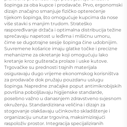
šopinga za oba kupce i prodavače. Prvo, ergonomski
dizajn značajno smanjuje fizičko opterećenje
tijekom šopinga, što omogućuje kupcima da nose
više stavki s manjim trudom. Strateško
raspoređivanje držača i optimalna distribucija težine
sprečavaju napetost u leđima i mišićnu umoru,
čime se dugotrajne sesije šopinga čine udobnijim.
Suvremene košarice imaju glatke točke i precizne
mehanizme za okretanje koji omogućuju lako
kretanje kroz gušterača prolaze i uske kutove.
Trgovačke su prednosti trajnih materijala
osiguravaju dugo vrijeme ekonomskog korisništva
za prodavače dok pružaju pouzdanu uslugu
šopinga. Napredne značajke poput antimikrobijskih
površina poboljšavaju higiјenske standarde,
posebno važno u danasnjem zdravstveno svjesnom
okruženju. Standardizirana veličina i dizajn za
stogovanje olakšavaju učinkovito skladištenje i
organizaciju unutar trgovina, maksimizirajući
raspoloživ prostor. Integracija specijaliziranih