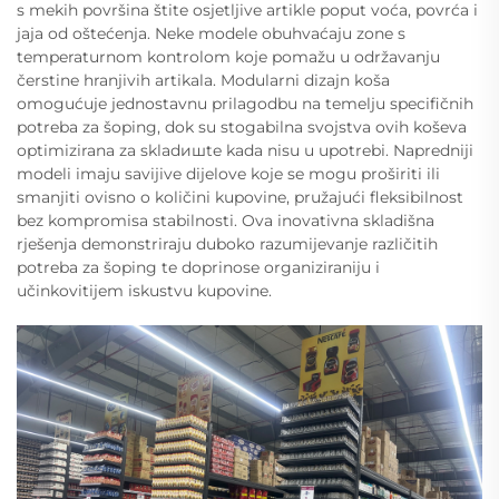
s mekih površina štite osjetljive artikle poput voća, povrća i
jaja od oštećenja. Neke modele obuhvaćaju zone s
temperaturnom kontrolom koje pomažu u održavanju
čerstine hranjivih artikala. Modularni dizajn koša
omogućuje jednostavnu prilagodbu na temelju specifičnih
potreba za šoping, dok su stogabilna svojstva ovih koševa
optimizirana za skladишte kada nisu u upotrebi. Napredniji
modeli imaju savijive dijelove koje se mogu proširiti ili
smanjiti ovisno o količini kupovine, pružajući fleksibilnost
bez kompromisa stabilnosti. Ova inovativna skladišna
rješenja demonstriraju duboko razumijevanje različitih
potreba za šoping te doprinose organiziraniju i
učinkovitijem iskustvu kupovine.