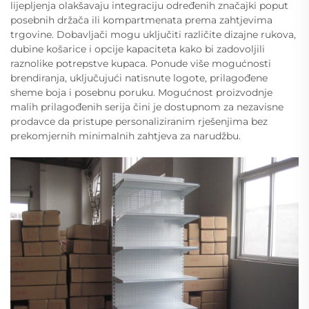
lijepljenja olakšavaju integraciju određenih značajki poput
posebnih držača ili kompartmenata prema zahtjevima
trgovine. Dobavljači mogu uključiti različite dizajne rukova,
dubine košarice i opcije kapaciteta kako bi zadovoljili
raznolike potrepstve kupaca. Ponude više mogućnosti
brendiranja, uključujući natisnute logote, prilagođene
sheme boja i posebnu poruku. Mogućnost proizvodnje
malih prilagođenih serija čini je dostupnom za nezavisne
prodavce da pristupe personaliziranim rješenjima bez
prekomjernih minimalnih zahtjeva za narudžbu.