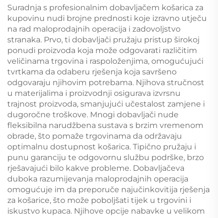
Suradnja s profesionalnim dobavljačem košarica za
kupovinu nudi brojne prednosti koje izravno utječu
na rad maloprodajnih operacija i zadovoljstvo
stranaka. Prvo, ti dobavljači pružaju pristup širokoj
ponudi proizvoda koja može odgovarati različitim
veličinama trgovina i raspoloženjima, omogućujući
tvrtkama da odaberu rješenja koja savršeno
odgovaraju njihovim potrebama. Njihova stručnost
u materijalima i proizvodnji osigurava izvrsnu
trajnost proizvoda, smanjujući učestalost zamjene i
dugoročne troškove. Mnogi dobavljači nude
fleksibilna narudžbena sustava s brzim vremenom
obrade, što pomaže trgovinama da održavaju
optimalnu dostupnost košarica. Tipično pružaju i
punu garanciju te odgovornu službu podrške, brzo
rješavajući bilo kakve probleme. Dobavljačeva
duboka razumijevanja maloprodajnih operacija
omogućuje im da preporuče najučinkovitija rješenja
za košarice, što može poboljšati tijek u trgovini i
iskustvo kupaca. Njihove opcije nabavke u velikom