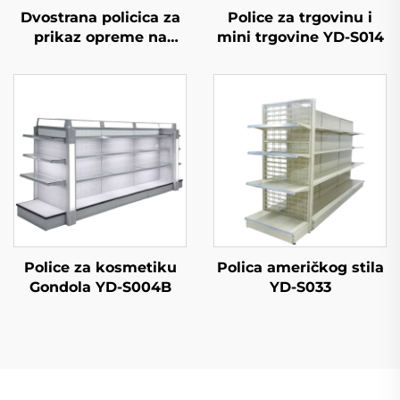
Dvostrana policica za
Police za trgovinu i
prikaz opreme na
mini trgovine YD-S014
prodaju YD-S003A
Police za kosmetiku
Polica američkog stila
Gondola YD-S004B
YD-S033