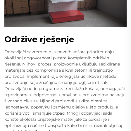
Održive rješenje
Dobavljači savremenih kupovnih košara prioritet daju
okolišnoj odgovornosti putem kompletnih održivih
rješenja. Njihovi procesi proizvodnje uključuju reciklirane
materijale bez kompromisa s kvalitetom ili trajnostjo
proizvoda. Implementiraju energijski učinkove metode
proizvodnje koje značajno smanjuju ugljični otisak.
Dobavljači nude programe za reciklažu košara, pomagajući
trgovinama u odgovornoj upravljanju proizvodima na kraju
životnog ciklusa. Njihovi proizvodi su dizajnirani za
jednostavnu popravku i zamjenu dijelova, što produžuje
korisni život i smanjuje otpad. Mnogi dobavljači sada
koriste ekološki prijateljske materijale za pakiranje i
optimiziraju načine transporta kako bi minimizirali utjecaj