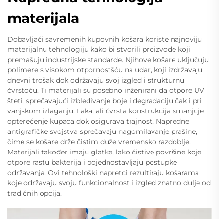
materijala
Dobavljači savremenih kupovnih košara koriste najnoviju
materijalnu tehnologiju kako bi stvorili proizvode koji
premašuju industrijske standarde. Njihove košare uključuju
polimere s visokom otpornostšću na udar, koji izdržavaju
dnevni trošak dok održavaju svoj izgled i strukturnu
čvrstoću. Ti materijali su posebno inženirani da otpore UV
šteti, sprečavajući izbledivanje boje i degradaciju čak i pri
vanjskom izlaganju. Laka, ali čvrsta konstrukcija smanjuje
opterećenje kupaca dok osigurava trajnost. Napredne
antigrafičke svojstva sprečavaju nagomilavanje prašine,
čime se košare drže čistim duže vremensko razdoblje.
Materijali također imaju glatke, lako čistive površine koje
otpore rastu bakterija i pojednostavljaju postupke
održavanja. Ovi tehnološki napretci rezultiraju košarama
koje održavaju svoju funkcionalnost i izgled znatno dulje od
tradičnih opcija.