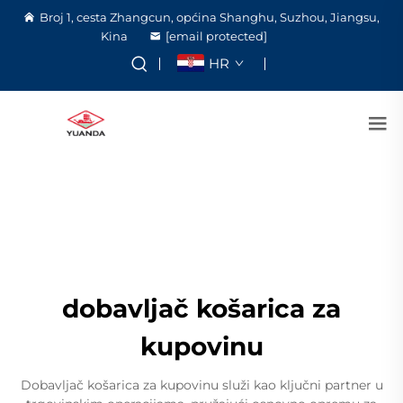
Broj 1, cesta Zhangcun, općina Shanghu, Suzhou, Jiangsu,
Kina
[email protected]
HR
dobavljač košarica za
kupovinu
Dobavljač košarica za kupovinu služi kao ključni partner u