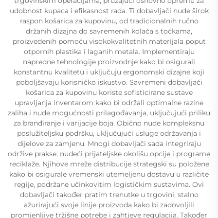
trgovinskim operacijama, pružajući osnovno opremu za
udobnost kupaca i efikasnost rada. Ti dobavljači nude širok
raspon košarica za kupovinu, od tradicionalnih ručno
držanih dizajna do savremenih kolača s točkama,
proizvedenih pomoću visokokvalitetnih materijala poput
otpornih plastika i laganih metala. Implementiraju
napredne tehnologije proizvodnje kako bi osigurali
konstantnu kvalitetu i uključuju ergonomski dizajne koji
poboljšavaju korisničko iskustvo. Savremeni dobavljači
košarica za kupovinu koriste sofisticirane sustave
upravljanja inventarom kako bi održali optimalne razine
zaliha i nude mogućnosti prilagođavanja, uključujući priliku
za branđiranje i varijacije boja. Obično nude kompleksnu
poslužiteljsku podršku, uključujući usluge održavanja i
dijelove za zamjenu. Mnogi dobavljači sada integriraju
održive prakse, nudeći prijateljske okolišu opcije i programe
reciklaže. Njihove mreže distribucije strategski su položene
kako bi osigurale vremenski utemeljenu dostavu u različite
regije, podržane učinkovitim logističkim sustavima. Ovi
dobavljači također pratim trenutke u trgovini, stalno
ažurirajući svoje linije proizvoda kako bi zadovoljili
promjenljive tržišne potrebe i zahtjeve regulacija. Također