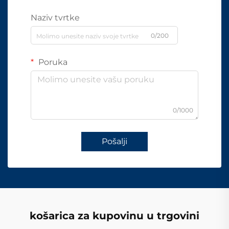
Naziv tvrtke
0/200
Poruka
0/1000
Pošalji
košarica za kupovinu u trgovini