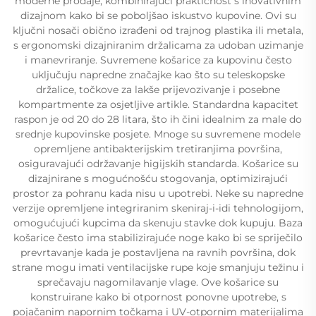
moderne prodaje, kombinirajući praktičnost s inovativnim
dizajnom kako bi se poboljšao iskustvo kupovine. Ovi su
ključni nosači obično izrađeni od trajnog plastika ili metala,
s ergonomski dizajniranim držalicama za udoban uzimanje
i manevriranje. Suvremene košarice za kupovinu često
uključuju napredne značajke kao što su teleskopske
držalice, točkove za lakše prijevozivanje i posebne
kompartmente za osjetljive artikle. Standardna kapacitet
raspon je od 20 do 28 litara, što ih čini idealnim za male do
srednje kupovinske posjete. Mnoge su suvremene modele
opremljene antibakterijskim tretiranjima površina,
osiguravajući održavanje higijskih standarda. Košarice su
dizajnirane s mogućnošću stogovanja, optimizirajući
prostor za pohranu kada nisu u upotrebi. Neke su napredne
verzije opremljene integriranim skeniraj-i-idi tehnologijom,
omogućujući kupcima da skenuju stavke dok kupuju. Baza
košarice često ima stabilizirajuće noge kako bi se spriječilo
prevrtavanje kada je postavljena na ravnih površina, dok
strane mogu imati ventilacijske rupe koje smanjuju težinu i
sprečavaju nagomilavanje vlage. Ove košarice su
konstruirane kako bi otpornost ponovne upotrebe, s
pojačanim napornim točkama i UV-otpornim materijalima