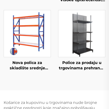
(YD-S026)
Nova polica za
Police za prodaju u
skladište srednje
trgovinama prehrane i
opterećenosti
konvenijentnim
trgovinama YD-S009
Košarice za kupovinu u trgovinama nude brojne
praktične prednosti koje značajno poboljšavaju