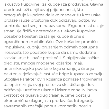
iskustvo kupovine i za kupce i za prodavače. Glavna
prednost leži u njihovoj prijenosnosti, što
omogućuje kupcima da lako manevrišu kroz uske
prolaze i suze prostorije dok održavaju potpunu
kontrolu nad svojim nabavkama. Ergonomski dizajn
smanjuje fizičko opterećenje tijekom kupovine,
posebno koristan za starije kupce ili one s
ograničenom mobilnošću. Ove košarice promiču
impulsivnu kupnju pružanjem odmah dostupne
nosivosti, što podstiče kupce da uzmu dodatne
stavke koje bi inače preskočili. S higijenske točke
gledišta, mnoge moderne košarice imaju
antimikrobijske površine koje smanjuju širenje
bakterija, rješavajući rastuće brige kupaca o zdravlju.
Stogljivi karakter ovih košarica pomaže trgovinama
da optimiziraju svoj prostor za skladištenje dok
održavaju uređene ulazne i izlazne zone. Njihova
čvrstost osigurava dug trajanje, čime postaju
ekonomična ulaganja za prodavače. Integracija
savremenih značajki poput kompatibilnosti s