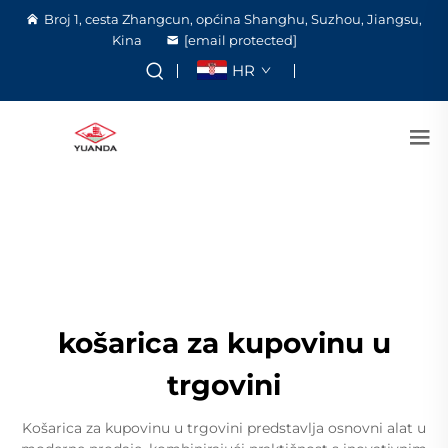
Broj 1, cesta Zhangcun, općina Shanghu, Suzhou, Jiangsu,
Kina
[email protected]
HR
košarica za kupovinu u
trgovini
Košarica za kupovinu u trgovini predstavlja osnovni alat u