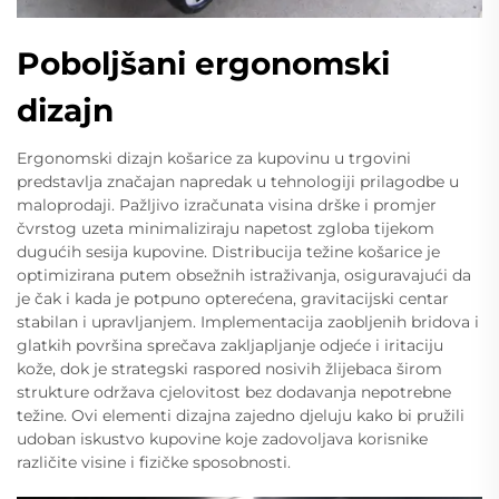
Poboljšani ergonomski
dizajn
Ergonomski dizajn košarice za kupovinu u trgovini
predstavlja značajan napredak u tehnologiji prilagodbe u
maloprodaji. Pažljivo izračunata visina drške i promjer
čvrstog uzeta minimaliziraju napetost zgloba tijekom
dugućih sesija kupovine. Distribucija težine košarice je
optimizirana putem obsežnih istraživanja, osiguravajući da
je čak i kada je potpuno opterećena, gravitacijski centar
stabilan i upravljanjem. Implementacija zaobljenih bridova i
glatkih površina sprečava zakljapljanje odjeće i iritaciju
kože, dok je strategski raspored nosivih žlijebaca širom
strukture održava cjelovitost bez dodavanja nepotrebne
težine. Ovi elementi dizajna zajedno djeluju kako bi pružili
udoban iskustvo kupovine koje zadovoljava korisnike
različite visine i fizičke sposobnosti.