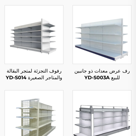
رف عرض معدات ذو جانبين
رفوف التجزئة لمتجر البقالة
للبيع YD-S003A
والمتاجر الصغيرة YD-S014