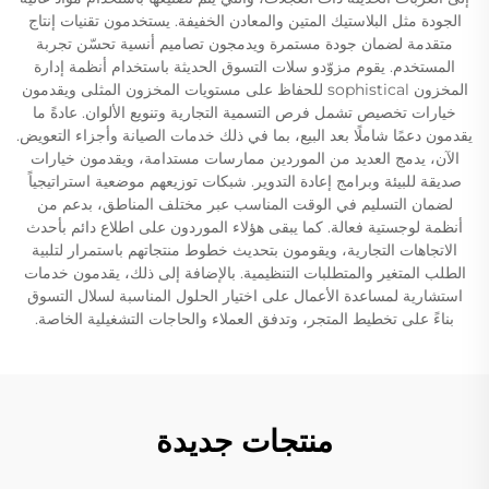
الجودة مثل البلاستيك المتين والمعادن الخفيفة. يستخدمون تقنيات إنتاج
متقدمة لضمان جودة مستمرة ويدمجون تصاميم أنسية تحسّن تجربة
المستخدم. يقوم مزوّدو سلات التسوق الحديثة باستخدام أنظمة إدارة
المخزون sophistical للحفاظ على مستويات المخزون المثلى ويقدمون
خيارات تخصيص تشمل فرص التسمية التجارية وتنويع الألوان. عادةً ما
يقدمون دعمًا شاملًا بعد البيع، بما في ذلك خدمات الصيانة وأجزاء التعويض.
الآن، يدمج العديد من الموردين ممارسات مستدامة، ويقدمون خيارات
صديقة للبيئة وبرامج إعادة التدوير. شبكات توزيعهم موضعية استراتيجياً
لضمان التسليم في الوقت المناسب عبر مختلف المناطق، بدعم من
أنظمة لوجستية فعالة. كما يبقى هؤلاء الموردون على اطلاع دائم بأحدث
الاتجاهات التجارية، ويقومون بتحديث خطوط منتجاتهم باستمرار لتلبية
الطلب المتغير والمتطلبات التنظيمية. بالإضافة إلى ذلك، يقدمون خدمات
استشارية لمساعدة الأعمال على اختيار الحلول المناسبة لسلال التسوق
بناءً على تخطيط المتجر، وتدفق العملاء والحاجات التشغيلية الخاصة.
منتجات جديدة