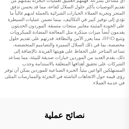
أي مشاكل بسرعة. فهمهم العميق لعمليات التجزئة يمكّنهم من
تقديم التوصيات بأكثر حلول السلال كفاءة، مما قد يحسن تدفق
المتجر وتجربة العملاء. الخيارات الشرائية بالجملة لديهم غالباً ما
تؤدي إلى توفير كبير في التكاليف، بينما تضمن عمليات السيطرة
على الجودة المثبتة معايير منتجات متسقة. الموردون الحديثون
يقدمون أيضاً ميزات مبتكرة مثل المعالجة المضادة للميكروبات
وتتبع RFID، مما يعزز الأمن والنظافة. قدرتهم على تقديم حلول
مخصصة، بما في ذلك السلال المميزة والتصاميم المتخصصة،
تساعد المتاجر على الحفاظ على هويتها الفريدة. بالإضافة إلى
ذلك، يقدم العديد من الموردين خيارات صديقة للبيئة، مما يساعد
الشركات على تحقيق أهدافها المتعلقة بالاستدامة وجذب
المستهلكين الواعين بيئياً. الخبرة الصناعية للموردين يمكن أن توفر
رؤى قيمة حول الاتجاهات الناشئة في التجزئة والممارسات المثلى
في خدمة العملاء.
نصائح عملية