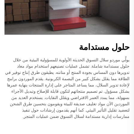
حلول مستدامة
يولِّي موردو سلال التسوق الحديثة الأولوية للمسؤولية البيئية من خلال
حلول مستدامة شاملة. تشمل عمليات تصنيعهم استخدام مواد معاد
تدويرها دون المساس بجودة المنتج أو متانته. يطبقون طرق إنتاج توفير في
الطاقة مما يقلل بشكل كبير من البصمة الكربونية. يقدم الموردون برامج
لإعادة تدوير السلال، مما يساعد المتاجر على إدارة المنتجات بنهاية عمرها
بشكل مسؤول. تم تصميم منتجاتهم لتكون قابلة للإصلاح وتبديل الأجزاء
بسهولة، مما يمدد العمر الافتراضي ويقلل النفايات. يستخدم العديد من
الموردين الآن مواد تغليف صديقة للبيئة ويقومون بتحسين طرق الشحن
لتعضيد تقليل التأثير البيئي. كما أنهم يقدمون إرشادات حول تنفيذ
ممارسات إدارية مستدامة لسلال التسوق ضمن عمليات المتجر.