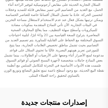
السلال التجارية الحديثة على مقابض أرجونوميكية لتوفير الراحة أثناء
الحمل، مع العديد من التصاميم التي تتميز بمقابض قابلة للتمديد وعجلات
لتحسين الحركة. عادةً ما تشمل السلال أقسامًا خاصة للعناصر الحساسة
ويمكن ترتيبها بشكل فعال عند عدم الاستخدام لاستغلال مساحة التخزين
في البيئات التجارية. الآن تأتي النماذج المتقدمة بمكونات مضادة
للميكروبات وأسطح سهلة التنظيف، مما يعالج المخاوف الصحية
المعاصرة. يتراوح السعة القياسية بين 20 و40 لترًا، لتلبية احتياجات
التسوق المختلفة مع الحفاظ على القابلية للمناورة. يتم تصميم العديد من
التصاميم بحيث تشمل مناطق تخصيص العلامات التجارية، مما يتيح
للموزعين تعزيز هويتهم البصرية. غالبًا ما تحتوي السلال على قواعد
مدعومة لمنع الأضرار أثناء وضعها على الأرضيات أو الطاولات، بينما تشمل
بعض النماذج حاملات متخصصة لأجهزة المسح الضوئي أو قوائم التسوق.
صُممت هذه الأدوات الأساسية في التجزئة للتكامل السلس مع أنظمة
نقطة البيع الحديثة، مع وجود أسطح ناعمة تمنع تعليق البضائع وتوزيع الوزن
بالتساوي لتحقيق راحة العملاء المثلى.
إصدارات منتجات جديدة