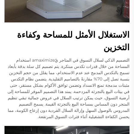
الاستغلال الأمثل للمساحة وكفاءة
التخزين
التصميم الذكي لسلال التسوق في المتاجر يُamaximize استخدام
المساحة من خلال قدرات تكدس مبتكرة. يتم تصميم كل سلة بدقة بأبعاد
تسمح بالتكدس المدمج عند عدم الاستخدام، مما يقلل من حجم التخزين
بنسبة تصل إلى 70% مقارنةً بالتصاميم التقليدية. يتضمن نظام التكدس
مثبتات مدمجة تمنع الانسداد وتضمن توافق الأكوام بشكل مستقر، حتى
في بيئات البيع بالتجزئة المزدحمة. يمتد هذا التصميم الموفر للمساحة إلى
أرضية التسوق، حيث يمكن ترتيب السلال في عروض جمالية تبقي تنظيم
المتجر دون المساس بمساحة البيع بالتجزئة القيمة. يسمح التصميم
المدروس بالوصول السهل وإزالة السلال الفردية دون إزعاج الكومة، مما
يحسن الكفاءة التشغيلية أثناء فترات التسوق المرتفعة.