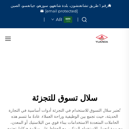
رقم 1 طريق تشانغتشون، بلدة شانغهو، سوزهو، جيانغسو، الصين
[email protected]
AR
سلال تسوق للتجزئة
تُعتبر سلال التسوق للاستخدام في التجزئة أدوات أساسية في التجارة
الحديثة، حيث تجمع بين الوظيفية وراحة العملاء. عادةً ما تتسم هذه
الحاملات المتعددة الاستخدامات ببناء قوي من البلاستيك أو المعدن،
مصممة لتحمل الاستخدام المتكرر مع الحفاظ على سلامة هيكلها. تحتوي