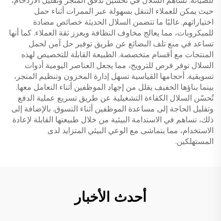
للصيانة. تساهم السلال في تحسين تدفق المتجر وتقليل الازدحام،
حيث يمكن للعملاء التنقل بسهولة عبر الممرات أثناء حمل
اختياراتهم. غالبًا ما تتضمن السلال الحديثة خصائص مضادة
للميكروبات، مما يعالج مخاوف النظافة ويعزز ثقة العملاء. كما أنها
تساعد في منع تلف البضائع عن طريق توفير حل آمن لحمل
المنتجات مع أقسام متخصصة. الطبيعة القابلة للتخصيص لهذه
السلال توفر فرص للترويج، مما يجعل العناصر اليومية أدوات
تسويقية. أحجامها القياسية تسهل إدارة المخزون وتنظيم المتجر،
بينما بناؤها الخفيف يقلل من إجهاد الموظفين أثناء التعامل معها.
تُحسّن السلال الكفاءة التشغيلية عن طريق تسريع عملية الدفع
وتقليل الحاجة إلى مساعدة الموظفين أثناء التسوق. بالإضافة إلى
ذلك، تساهم في الاستدامة البيئية من خلال طبيعتها القابلة لإعادة
الاستخدام، مما يتماشى مع الوعي البيئي المتزايد لدى
المستهلكين.
أحدث الأخبار