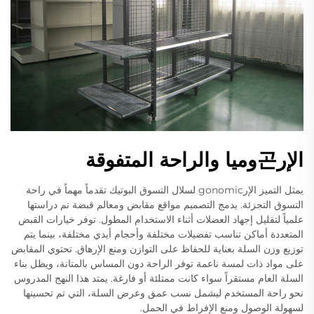
الإر곤وميا والراحة المتفوقة
يمثل التميز الإرgonomic لسلال التسوق البوتيك تقدماً مهماً في راحة
التسوق التجزئة. يدمج التصميم مواقع مقابض ومعالم قبضة تم دراستها
علمياً لتقليل إجهاد العضلات أثناء الاستخدام المطول. توفر خيارات القبض
المتعددة أماكن تناسب تفضيلات مختلفة وأحجام أيدي مختلفة، بينما يتم
توزيع وزن السلة بعناية للحفاظ على التوازن ومنع الإرهاق. تحتوي المقابض
على مواد ذات لمسة ناعمة توفر الراحة دون المساس بالمتانة، ويظل بناء
السلة العام مستقراً سواء كانت ممتلئة أو فارغة. يمتد هذا النهج المدروس
نحو راحة المستخدم ليشمل نسب عمق وعرض السلة، التي تم تحسينها
لسهولة الوصول ومنع الإفراط في الحمل.