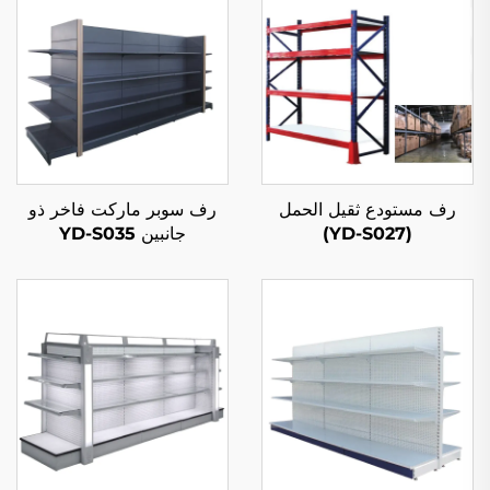
رف مستودع ثقيل الحمل
رف سوبر ماركت فاخر ذو
(YD-S027)
جانبين YD-S035