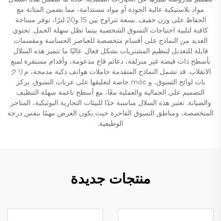
مواد بلاستيكية عالية الجودة أو مواد مستدامة، مما يضمن المتانة مع
الحفاظ على وزن خفيف. بسعة تتراوح بين 15 و20 لترًا، توفر مساحة
كافية لتلبية احتياجات التسوق الشخصية بينما تظل سهلة الحمل. تحتوي
العديد من النماذج على أقسام متخصصة للعناصر الحساسة ومقسمات
قابلة للتعديل لتنظيم المشتريات بشكل فعال. غالبًا ما تتميز هذه السلال
بأسطح ذات قبضة غير منزلقة، دعائم قاع مدعومة، وأقدام مستقرة لمنع
الانقلاب. قد تشمل النماذج المتقدمة حاملات هواتف ذكية مدمجة، مクリ
بات لوائح التسوق، و móc خاصة لتعليقها على عربات التسوق. يركز
التصميم على الجمالية والعملية معًا، مع أسطح ناعمة سهلة التنظيف
والصيانة. تعتبر هذه السلال مناسبة جدًا للبيئات التجارية البوتيكية، المتاجر
المتخصصة، ومناطق التسوق الفاخرة حيث يكون العرض مهمًا بنفس درجة
الوظيفية.
منتجات جديدة