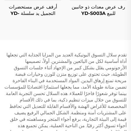
رف عرض معدات ذو جانبين
أرفف عرض مستحضرات
للبيع YD-S003A
التجميل يد سلسلة YD-
S004B
تقدم سلال التسوق البوتيكية العديد من المزايا الجذابة التي تجعلها
أداة أساسية لكل من البائعين والمشترين. أولاً، تصميمها
الأرجونومي يقلل بشكل كبير من الإجهاد أثناء جلسات التسوق
الطويلة، حيث تحتوي على توزيع متزن للوزن وخيارات قبضة
مريحة تمنع إرهاق اليدين. المواد المستخدمة في البناء الفاخرة
تضمن متانة طويلة الأمد، مما يجعلها استثمارًا اقتصاديًا للمؤسسات
بينما توفر شعورًا فاخرًا للعملاء. هذه السلال تحسن التجربة العامة
للتسوق من خلال ميزات تنظيم ذكية، بما في ذلك الأقسام
المخصصة للأغراض الهشة والأقسام القابلة للتعديل التي تحافظ
على المشتريات آمنة ومنظمة. الشكل الجمالي الرفيع يضيف
قيمة إلى البيئة التجارية، برفع أجواء المتجر ومساهمته في خلق
أجواء تسوق أكثر رقيًا. من الناحية العملية، يمكن تجميع هذه