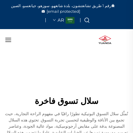
رقم 1 طريق تشانغتشون، بلدة شانغهو، سوزهو، جيانغسو، الصين
[email protected]
AR
سلال تسوق فاخرة
تُمثِّل سلال التسوق البوتيكية تطورًا راقيًا في مفهوم الراحة التجارية، حيث
تجمع بين الأناقة والوظيفية لتحسين تجربة التسوق. تحتوي هذه السلال
المصنوعة بدقة على مقابض أرجونوميكية، مواد عالية الجودة، وعناصر
تصميم مدروسة تميزها عن الخيارات التقليدية. عادةً ما تتضمن هذه السلال