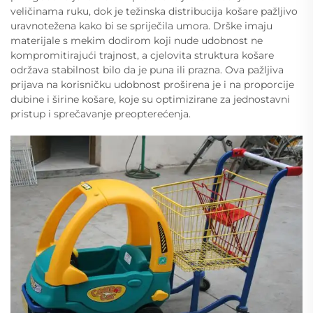
veličinama ruku, dok je težinska distribucija košare pažljivo
uravnotežena kako bi se spriječila umora. Drške imaju
materijale s mekim dodirom koji nude udobnost ne
kompromitirajući trajnost, a cjelovita struktura košare
održava stabilnost bilo da je puna ili prazna. Ova pažljiva
prijava na korisničku udobnost proširena je i na proporcije
dubine i širine košare, koje su optimizirane za jednostavni
pristup i sprečavanje preopterećenja.