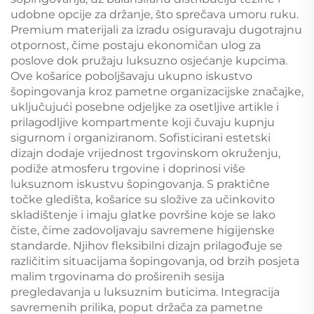
udobne opcije za držanje, što sprečava umoru ruku.
Premium materijali za izradu osiguravaju dugotrajnu
otpornost, čime postaju ekonomičan ulog za
poslove dok pružaju luksuzno osjećanje kupcima.
Ove košarice poboljšavaju ukupno iskustvo
šopingovanja kroz pametne organizacijske značajke,
uključujući posebne odjeljke za osetljive artikle i
prilagodljive kompartmente koji čuvaju kupnju
sigurnom i organiziranom. Sofisticirani estetski
dizajn dodaje vrijednost trgovinskom okruženju,
podiže atmosferu trgovine i doprinosi više
luksuznom iskustvu šopingovanja. S praktične
točke gledišta, košarice su složive za učinkovito
skladištenje i imaju glatke površine koje se lako
čiste, čime zadovoljavaju savremene higiјenske
standarde. Njihov fleksibilni dizajn prilagođuje se
različitim situacijama šopingovanja, od brzih posjeta
malim trgovinama do proširenih sesija
pregledavanja u luksuznim buticima. Integracija
savremenih prilika, poput držača za pametne