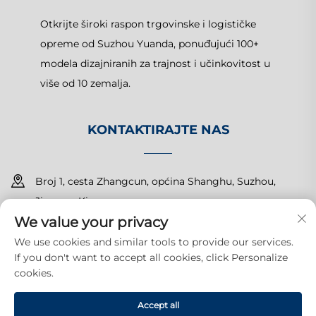
Otkrijte široki raspon trgovinske i logističke
opreme od Suzhou Yuanda, ponuđujući 100+
modela dizajniranih za trajnost i učinkovitost u
više od 10 zemalja.
KONTAKTIRAJTE NAS
Broj 1, cesta Zhangcun, općina Shanghu, Suzhou,
Jiangsu, Kina
We value your privacy
+86-15150179453
We use cookies and similar tools to provide our services.
If you don't want to accept all cookies, click Personalize
[email protected]
cookies.
Accept all
Autorska prava © 2025 Suzhou Yuanda Commercial Products