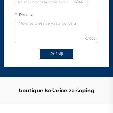
0/200
Poruka
0/1000
Pošalji
boutique košarice za šoping