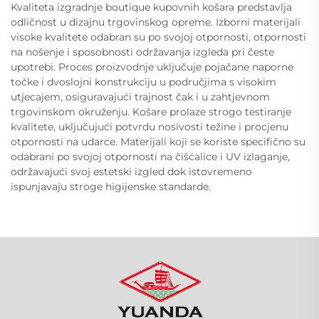
Kvaliteta izgradnje boutique kupovnih košara predstavlja
odličnost u dizajnu trgovinskog opreme. Izborni materijali
visoke kvalitete odabran su po svojoj otpornosti, otpornosti
na nošenje i sposobnosti održavanja izgleda pri česte
upotrebi. Proces proizvodnje uključuje pojačane naporne
točke i dvoslojni konstrukciju u područjima s visokim
utjecajem, osiguravajući trajnost čak i u zahtjevnom
trgovinskom okruženju. Košare prolaze strogo testiranje
kvalitete, uključujući potvrdu nosivosti težine i procjenu
otpornosti na udarce. Materijali koji se koriste specifično su
odabrani po svojoj otpornosti na čišćalice i UV izlaganje,
održavajući svoj estetski izgled dok istovremeno
ispunjavaju stroge higijenske standarde.