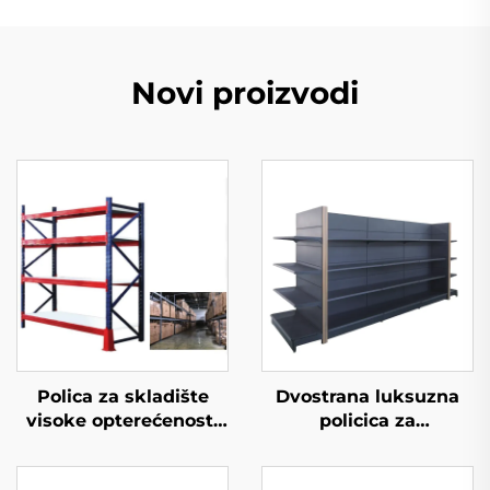
Novi proizvodi
Polica za skladište
Dvostrana luksuzna
visoke opterećenosti
policica za
(YD-S027)
supermarket YD-S035