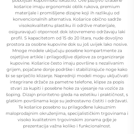
poboljšali kupovinsku iskustvo. Ove pažljivo izrađene
košarice imaju ergonomski oblik rukova, premium
materijale i promišljene dizajne koji ih razlikuju od
konvencionalnih alternativa. Košarice obično sadrže
visokokvalitetnu plastiku ili održive materijale,
osiguravajući otpornost dok istovremeno održavaju laki
profil. S kapacitetom od 15 do 20 litara, nude dovoljno
prostora za osobne kupovine dok su još uvijek lako nosive.
Mnoge modele uključuju posebne kompartmente za
osjetljive artikle i prilagodljive dijelove za organiziranje
kupovine. Košarice često imaju površine s nezalivanim
grijem, pojačane donje podrške i stabilizirajuće noge kako
bi se spriječilo klizanje. Napredniji modeli mogu uključivati
integrirane držače za pametne telefone, klipse za popis
stvari za kupiti i posebne hoke za vjesanje na vozīće za
šoping. Dizajn prioritetno gleda na estetiku i praktičnost, s
glatkim površinama koje su jednostavno čistiti i održavati.
Te košarice posebno su prilagođene luksuznim
maloprodajnim okruženjima, specijalističkim trgovinama i
visoko kvalitetnim trgovinskim zonama gdje je
prezentacija važna koliko i funkcionalnost.