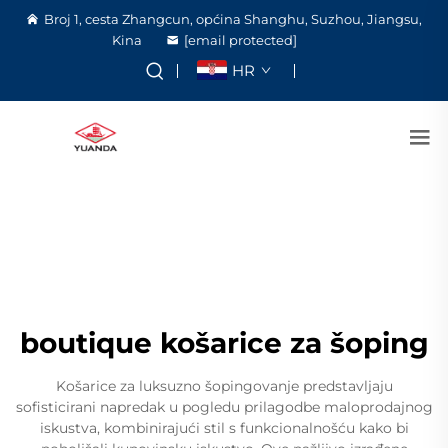
Broj 1, cesta Zhangcun, općina Shanghu, Suzhou, Jiangsu,
Kina
[email protected]
HR
boutique košarice za šoping
Košarice za luksuzno šopingovanje predstavljaju
sofisticirani napredak u pogledu prilagodbe maloprodajnog
iskustva, kombinirajući stil s funkcionalnošću kako bi