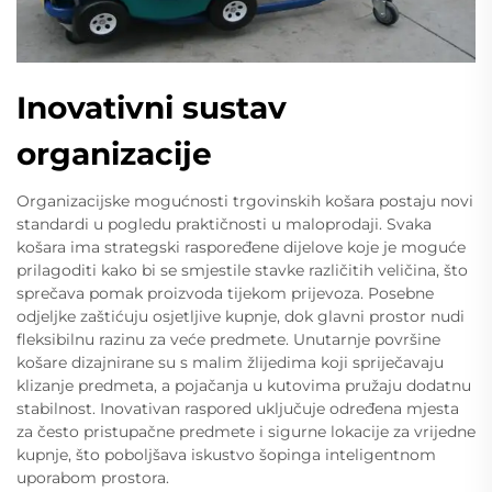
Inovativni sustav
organizacije
Organizacijske mogućnosti trgovinskih košara postaju novi
standardi u pogledu praktičnosti u maloprodaji. Svaka
košara ima strategski raspoređene dijelove koje je moguće
prilagoditi kako bi se smjestile stavke različitih veličina, što
sprečava pomak proizvoda tijekom prijevoza. Posebne
odjeljke zaštićuju osjetljive kupnje, dok glavni prostor nudi
fleksibilnu razinu za veće predmete. Unutarnje površine
košare dizajnirane su s malim žlijedima koji spriječavaju
klizanje predmeta, a pojačanja u kutovima pružaju dodatnu
stabilnost. Inovativan raspored uključuje određena mjesta
za često pristupačne predmete i sigurne lokacije za vrijedne
kupnje, što poboljšava iskustvo šopinga inteligentnom
uporabom prostora.