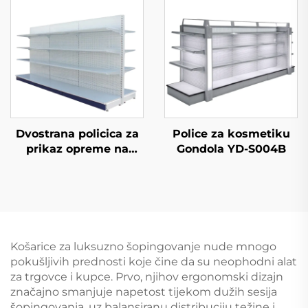
Dvostrana policica za
Police za kosmetiku
prikaz opreme na
Gondola YD-S004B
prodaju YD-S003A
Košarice za luksuzno šopingovanje nude mnogo
pokušljivih prednosti koje čine da su neophodni alat
za trgovce i kupce. Prvo, njihov ergonomski dizajn
značajno smanjuje napetost tijekom dužih sesija
šopingovanja, uz balansiranu distribuciju težine i