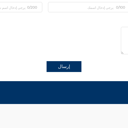
0/200
0/100
إرسال