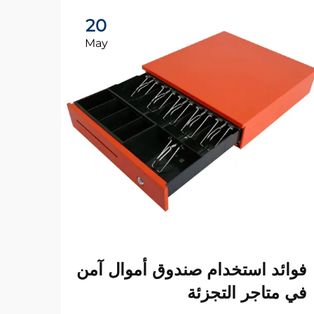
20
May
لماذ
فوائد استخدام صندوق أموال آمن
صندو
في متاجر التجزئة