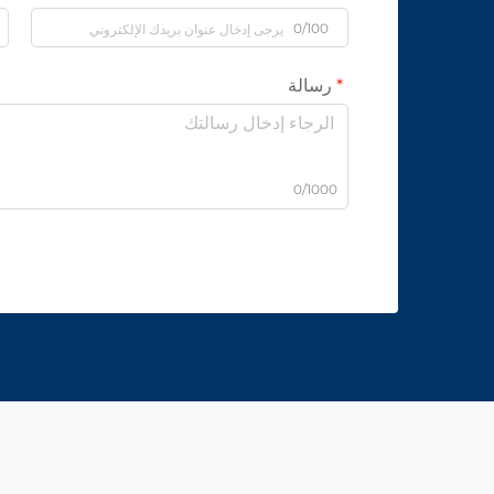
0/100
رسالة
0/1000