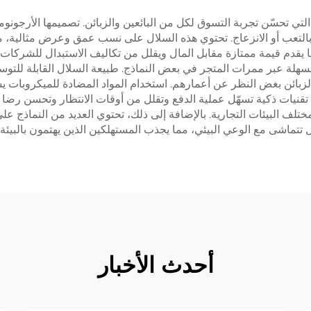
 التي تحسّن تجربة التسوق لكل من البائعين والزبائن. تصميمها الأرجو
ور بالتعب أو الانزعاج. تحتوي هذه السلال على نسب عمق وعرض مثالية،
ا يقدم قيمة ممتازة مقابل المال ويقلل من تكاليف الاستبدال للشركات. د
لسهلة عبر ممرات المتجر في بعض النماذج. طبيعة السلال القابلة للتوسي
 الزبائن بغض النظر عن أعمارهم. استخدام المواد المضادة للميكروبات
ن تقنيات ذكية تسهّل عملية الدفع وتقلل من أوقات الانتظار وتحسن رضا
لمختلف البيئات التجارية. بالإضافة إلى ذلك، تحتوي العديد من النماذ
ل تتماشى مع الوعي البيئي، مما يجذب المستهلكين الذين يهتمون بالبيئ
أحدث الأخبار