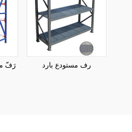
رف مستودع بارد
رَفّ 