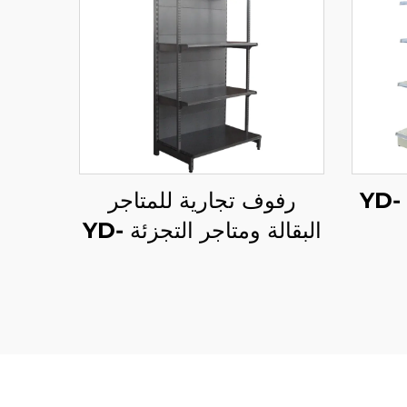
رف بأسلوب أمريكي YD-
رفوف تجارية للمتاجر
البقالة ومتاجر التجزئة YD-
S009