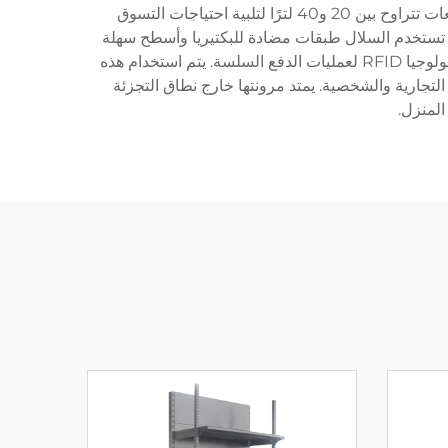
قبضة مريحة أثناء جلسات التسوق الطويلة. تحتوي معظم النماذج على تصميم قابل للطي لسهولة التخزين والنقل، وتقدم سعات تتراوح بين 20 و40 لترًا لتلبية احتياجات التسوق
تستخدم السلال طبقات مضادة للبكتيريا وأسطح سهلة
التنظيف لضمان الالتزام بمعايير النظافة. العديد من التصاميم الحديثة تتميز بقدرات دمج ذكية مثل أنظمة المسح الداخلية والتكنولوجيا RFID لعمليات الدفع السلسة. يتم استخدام هذه
تجارية والشخصية. يمتد مرونتها خارج نطاق التجزئة
المنزل.