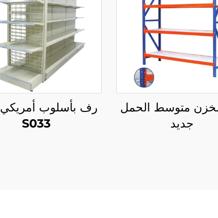
مخزن متوسط الحمل
جديد
S033