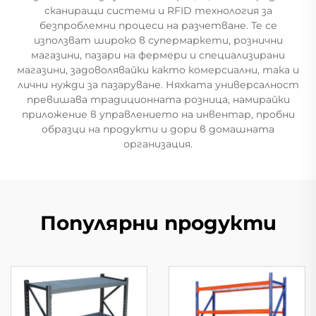
сканиращи системи и RFID технология за
безпроблемни процеси на разчетване. Те се
използват широко в супермаркети, рознични
магазини, пазари на фермери и специализирани
магазини, задоволявайки както комерсиални, така и
лични нужди за пазаруване. Няхката универсалност
превишава традиционната розница, намирайки
приложение в управлението на инвентар, пробни
образци на продукти и дори в домашната
организация.
Популярни продукти