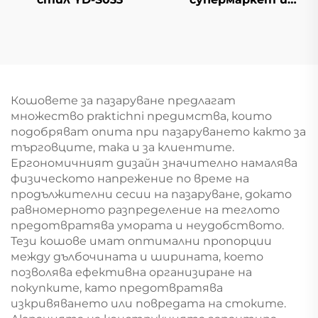
минимаркет YD-S009
Кошовете за пазаруване предлагат
множество praktichni предимства, които
подобряват опита при пазаруването както за
търговците, така и за клиентите.
Ергономичният дизайн значително намалява
физическото напрежение по време на
продължителни сесии на пазаруване, докато
равномерното разпределение на теглото
предотвратява умората и неудобството.
Тези кошове имат оптимални пропорции
между дълбочината и ширината, което
позволява ефективна организиране на
покупките, като предотвратява
изкривяването или повредата на стоките.