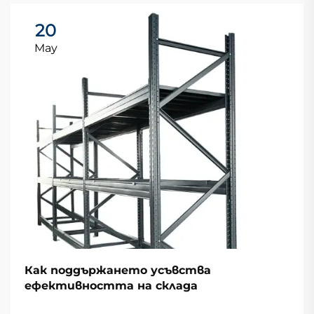
20
May
Как поддържането усъвства
ефективността на склада