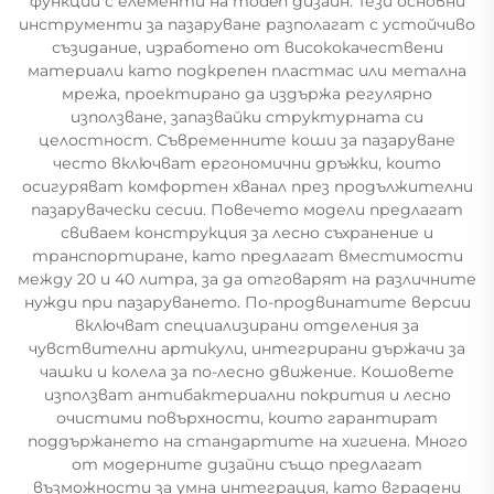
функции с елементи на moden дизайн. Тези основни
инструменти за пазаруване разполагат с устойчиво
съзидание, изработено от висококачествени
материали като подкрепен пластмас или метална
мрежа, проектирано да издържа регулярно
използване, запазвайки структурната си
целостност. Съвременните коши за пазаруване
често включват ергономични дръжки, които
осигуряват комфортен хванал през продължителни
пазарувачески сесии. Повечето модели предлагат
свиваем конструкция за лесно съхранение и
транспортиране, като предлагат вместимости
между 20 и 40 литра, за да отговарят на различните
нужди при пазаруването. По-продвинатите версии
включват специализирани отделения за
чувствителни артикули, интегрирани държачи за
чашки и колела за по-лесно движение. Кошовете
използват антибактериални покрития и лесно
очистими повърхности, които гарантират
поддържането на стандартите на хигиена. Много
от модерните дизайни също предлагат
възможности за умна интеграция, като вградени