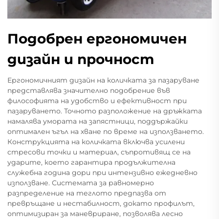
Подобрен ергономичен
дизайн и прочност
Ергономичният дизайн на количката за пазаруване
представлява значително подобрение във
философията на удобство и ефективност при
пазаруването. Точното разположение на дръжката
намалява умората на запястници, поддържайки
оптимален ъгъл на хване по време на използването.
Конструкцията на количката включва усилени
стресови точки и материал, съпротивящ се на
ударите, което гарантира продължителна
служебна година дори при интензивно ежедневно
използване. Системата за равномерно
разпределение на теглото предпазва от
превръщане и нестабилност, докато профилът,
оптимизиран за маневриране, позволява лесно