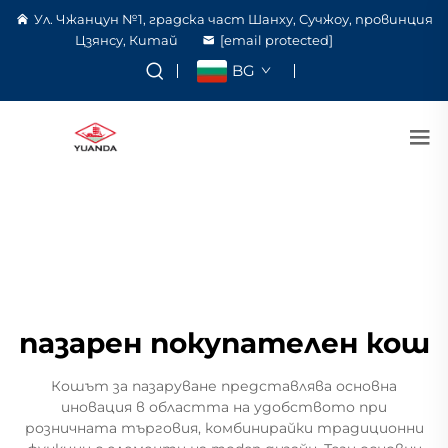
Ул. Чжанцун №1, градска част Шанху, Сучжоу, провинция
Цзянсу, Китай
[email protected]
BG
пазарен покупателен кош
Кошът за пазаруване представлява основна
иновация в областта на удобството при
розничната търговия, комбинирайки традиционни