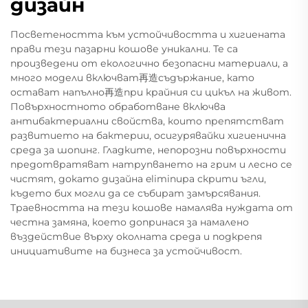
дизайн
Посветеността към устойчивостта и хигиената
прави тези пазарни кошове уникални. Те са
произведени от екологично безопасни материали, а
много модели включват再造съдържание, като
остават напълно再造при крайния си цикъл на живот.
Повърхностното обработване включва
антибактериални свойства, които препятстват
развитието на бактерии, осигурявайки хигиенична
среда за шопинг. Гладките, непорозни повърхности
предотвратяват натрупването на грим и лесно се
чистят, докато дизайна eliminира скрити ъгли,
където бих могли да се събират замърсявания.
Траевността на тези кошове намалява нуждата от
честна замяна, което допринася за намалено
въздействие върху околната среда и подкрепя
инициативите на бизнеса за устойчивост.