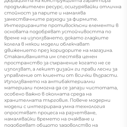
Дюрацията на конструкцията гарантира
продължителен ресурс, осигурявайки отлична
стойност за парите и намалява
замествачните разходи за фирмите.
Интегрираните противоскъсни елементи в
основата подобряват устойчивостта по
време на използването, докато гладките
колела в някои модели облекчават
движението през коридорите на магазина.
Стаканиванията им спестява ценен
пространство за съхранение когато не се
използват, а лекият дизайн ги прави лесни за
управление от клиенти от всички възрасти.
Използването на антибактериални
материали помогна да се запази чистотата,
особено важно в околната среда на
хранителната търговия. Повече модерни
модели с интегрирана умна технология
опростяват процеса на разчетване,
намалявайки времето на очакване и
подобряват общото задоволство на