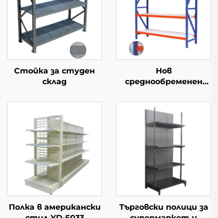
Стойка за студен
Нов
склад
среднообременен
складски ред
Полка в американски
Търговски полици за
стил YD-S033
супермаркет и