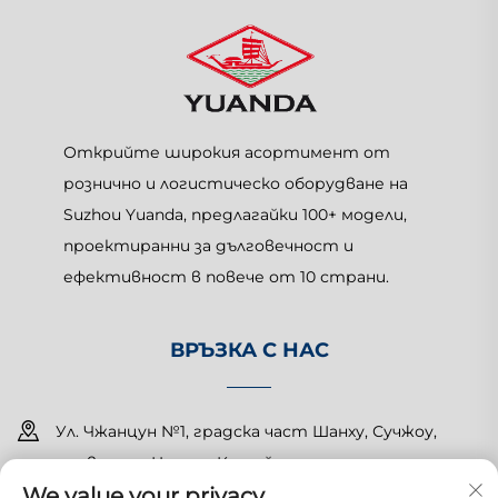
Открийте широкия асортимент от
рознично и логистическо оборудване на
Suzhou Yuanda, предлагайки 100+ модели,
проектиранни за дълговечност и
ефективност в повече от 10 страни.
ВРЪЗКА С НАС
Ул. Чжанцун №1, градска част Шанху, Сучжоу,
провинция Цзянсу, Китай
We value your privacy