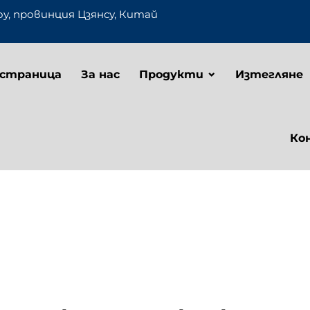
оу, провинция Цзянсу, Китай
 страница
За нас
Продукти
Изтегляне
Ко