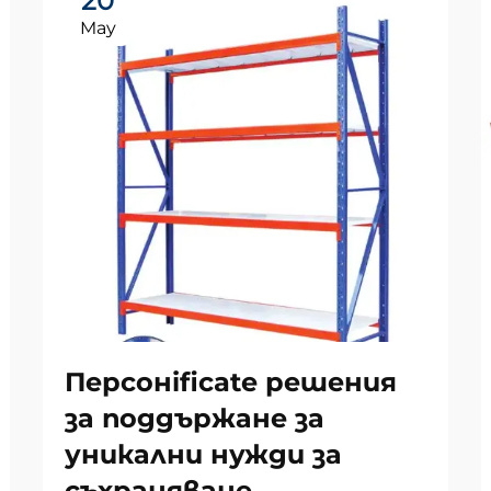
20
May
Персонificate решения
за поддържане за
уникални нужди за
съхраняване