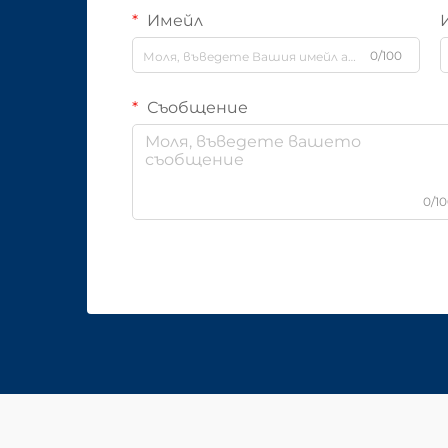
Имейл
0/100
Съобщение
0/1