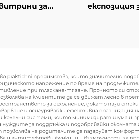
витрини за
експозиция 
газин YD-S002
магазини YD-
во praktichni предимства, които значително подо
физическото напрежение по време на продължител
тивление при тласкане-тягане. Прочното си ст
 позволява на клиентите да се движат лесно в п
остранството за съхранение, докато пази стоки
рване и осигурявайки ефективна организация на
 колелни системи, които минимизират шума и пр
 нуждите за поддръжка и подобрявайки околната с
ст позволява на родителите да пазаруват комфор
чва и антитефтови функции и възможности за про