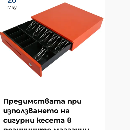
20
2
May
Ma
За
Предимствата при
те
използването на
от
сигурни кесета в
розничните магазини