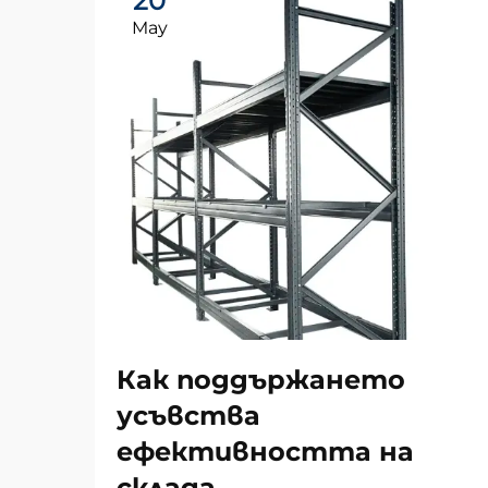
20
May
Как поддържането
усъвства
ефективността на
склада