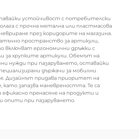
четавайки устойчивост с потребителски
олага с прочна метална или пластмасова
невриране през коридорите на магазина.
атъчно пространство за артикули,
то включват ергономични дръжки с
и за хрупките артикули. Обемът на
ични нужди при пазаруването, оставайки
пециализирани държачи за мобилни
не. Дизайнът придава приоритет на
като запазва маневреността. Те са
 ефикасно пренасяне на продукти и
и опити при пазаруването.