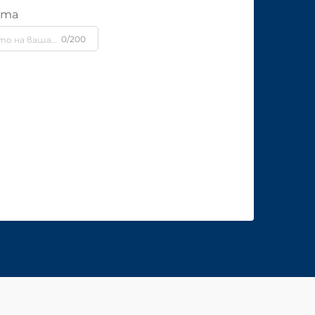
ята
0/200