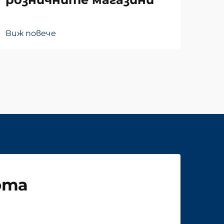
Виж
Виж повече
рта