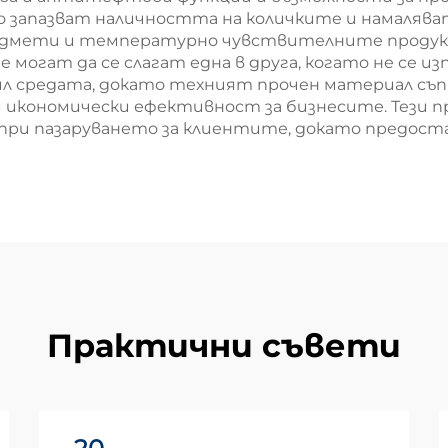
 запазват наличността на количките и намаляват
редмети и температурно чувствителните проду
могат да се слагат една в друга, когато не се и
 средата, докато техният прочен материал съпр
 икономически ефективност за бизнесите. Тези п
при пазаруването за клиентите, докато предост
Практични съвети