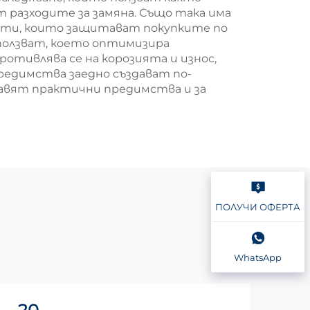
 разходите за замяна. Също така има
кти, които защитават покупките по
зползват, което оптимизира
отивлява се на корозията и износ,
редимства заедно създават по-
авят практични предимства и за
ПОЛУЧИ ОФЕРТА
WhatsApp