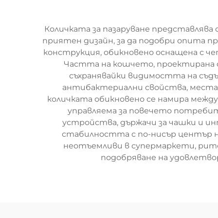
Количката за пазаруване представлява
приятен дизайн, за да подобри опита п
конструкция, обикновено оснащена с че
Частта на кошчето, проектирана 
съхранявайки видимостта на съдъ
антибактериални свойства, места 
количката обикновено се намира между 
управляема за повечето потребит
устройства, държачи за чашки и и
стабилността с по-нисър център н
неотъемливи в супермаркети, рите
подобряване на удовлетво