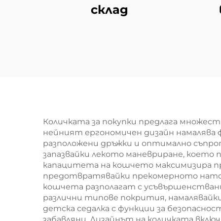
склад
ма
Количката за покупки предлага множест
нейният ергономичен дизайн намалява 
разположени дръжки и оптимално съпро
запазвайки лекото маневриране, което
капацитета на кошчето максимизира пр
предотвратявайки прекомерното натова
кошчета разполагат с усъвършенствани
различни типове покрития, намалявайки
детска седалка с функции за безопасно
забавляни. Дизайнът на количката вклю