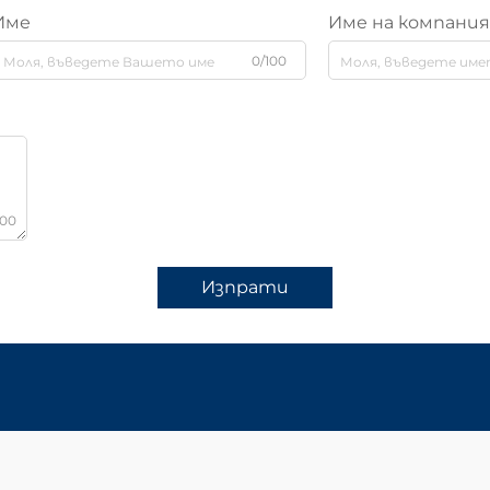
Име
Име на компани
0/100
000
Изпрати