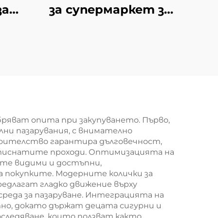
за
за супермаркет за
S034
южноамерикански
мини-маркети YD-
S008A
бряват опита при закупуването. Първо,
ни пазарувания, с внимателно
роителство гарантира дълговечност,
ретиснатите проходи. Оптимизацията на
те видими и достъпни,
 покупките. Модерните колички за
едлагат гладко движение върху
реда за пазаруване. Интеграцията на
тно, докато държат децата сигурни и
следяване, които ползват както