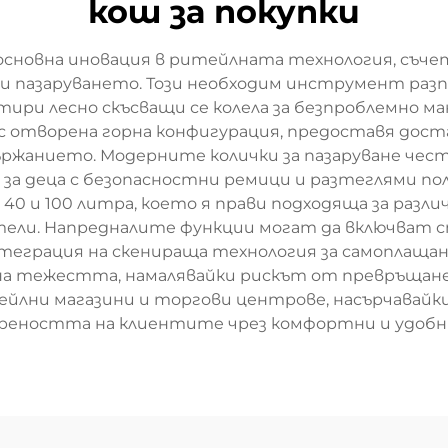
кош за покупки
 основна иновация в ритейлната технология, съ
ри пазаруването. Този необходим инструмент разп
тири лесно скъсващи се колела за безпроблемно ма
с отворена горна конфигурация, предоставя дост
ржанието. Модерните колички за пазаруване чес
за деца с безопасностни ремици и разтеглями пол
40 и 100 литра, което я прави подходяща за разл
ели. Напредналите функции могат да включват с
нтеграция на скенираща технология за самоплаща
а тежестта, намалявайки рискът от превръщане, 
йлни магазини и торгови центрове, насърчавайки
реността на клиентите чрез комфортни и удобн