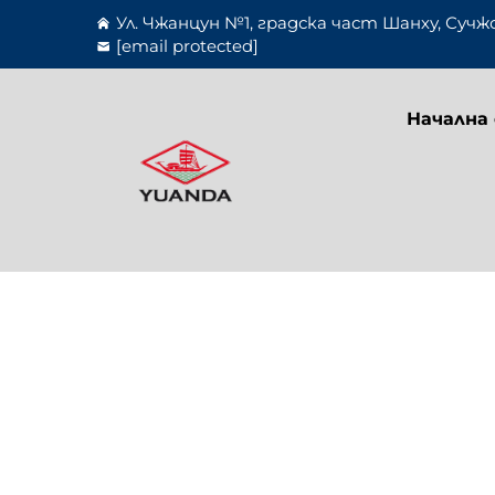
Ул. Чжанцун №1, градска част Шанху, Сучж
[email protected]
Начална