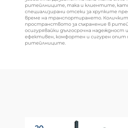
ритейлниците, така и клиентите, като
специализирани отсеки за хрупките п
време на транспортирането. Количките 
пространството за съхранение в ритейл
осигурявайки дългосрочна надеждност и
ефективен, комфортен и сигурен опит 
ритейлниците.