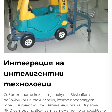
Интеграция на
интелигентни
технологии
Современните колички за покупки включват
революционна технология, която преобразува
традиционното изживяване на шопинг. Вградени
RFID сензори позволяват автоматично отслежване