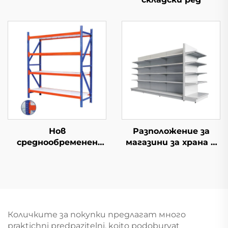
Нов
Разположение за
среднообременен
магазини за храна и
складски ред
мини-маркет YD-
S014
Количките за покупки предлагат много
praktichni predpazitelni, koito podoburvat