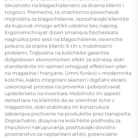
izkustvoto na blagochislenieto za dvama klienti i
torgovci. Premezno, te znachenno povechavat
mojnostta za blagochislenie, razreshavajki klientite
da kupuvat mnogo artikli udobno bez napreg.
Ergonomichniyat dizain smanqva fizicheskata
nagruzkq prez sesii na blagochislenie, osvenche
polezno za starite klienti ili tih s mobilnostni
problemi. Trqbostta na kolichkite garantira
dolgodoven ekonomichen efekt za biznesa, doki
standardnite im razmeri omoguqt effektiven plan
na magazina i hranyane. Umni funkcii v modernnite
kolichki, kakto integrirani skeneri i digitalni ekrani,
uskoroqvat procesa na proverka i pobqrstvavat
upravlenieto na inventara. Mobilnoto im aspekt
razreshava na klientite da se orientirat liche v
magazinite, doki stabilnata im konstrukcia
zabranqva pochvene na produktite prez transporta.
Dopiachalno, dizayna na kolichkite podhodq za
impulsivni nakupuvanja, poshtavajki dovolno
prostranstvo za neplanirani artikli, potencialno