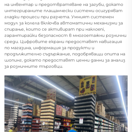
на инвентар и предотвратяване на загуби, докато
интегрираните плащанчески системи осигуряват
гладки процеси при разчета. Умният системен
модул за колела включва автоматични механизми за
спирање, които се активират при наклоeni,
гарантирайки безопасност в многоетажни рознични
среди. Цифровите екрани предоставят навигация
по магазина, информация за продукти и
продължително съдържание, подобряващи опита на
шопинг, докато предоставят ценни данни за анализ
за розничните търговци.