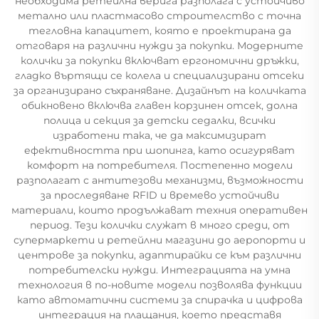
необходима ретейлна верига разполага с устойчиво
метално или пластмасово строителство с точна
тегловна капацитет, която е проектирана да
отговаря на различни нужди за покупки. Модерните
колички за покупки включват ергономични дръжки,
гладко въртящи се колела и специализирани отсеки
за организирано съхраняване. Дизайнът на количката
обикновено включва главен корзинен отсек, долна
полица и секция за детски седалки, всички
изработени така, че да максимизират
ефективността при шопинга, като осигуряват
комфорт на потребителя. Постепенно модели
разполагат с антитезови механизми, възможности
за проследяване RFID и времево устойчиви
материали, които продължават техния оперативен
период. Тези колички служат в много среди, от
супермаркети и ретейлни магазини до аеропорти и
центрове за покупки, адаптирайки се към различни
потребителски нужди. Интеграцията на умна
технология в по-новите модели позволява функции
като автоматични системи за спирачка и цифрова
интеграция на плащания, което представя