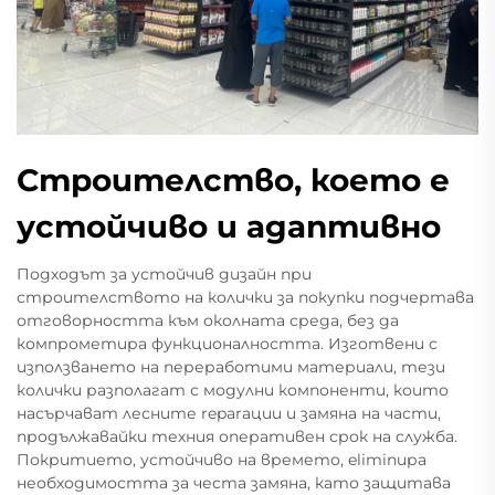
Строителство, което е
устойчиво и адаптивно
Подходът за устойчив дизайн при
строителството на колички за покупки подчертава
отговорността към околната среда, без да
компрометира функционалността. Изготвени с
използването на переработими материали, тези
колички разполагат с модулни компоненти, които
насърчават лесните reparации и замяна на части,
продължавайки техния оперативен срок на служба.
Покритието, устойчиво на времето, eliminира
необходимостта за честа замяна, като защитава