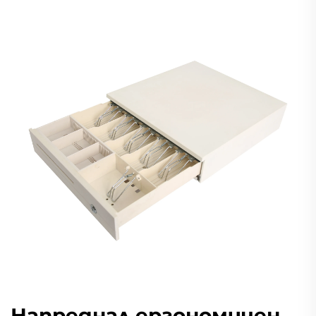
Напреднал ергономичен