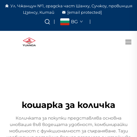
Ул. Чжанцун №1, градска част Шанху, Сучжоу, провинция
Цзянсу, Китай
[email protected]
BG
кошарка за количка
Количката за покупки представлява основна
иновация във водещата удобност, комбинирайки
мобилност с функционалност за съхраняване. Тази