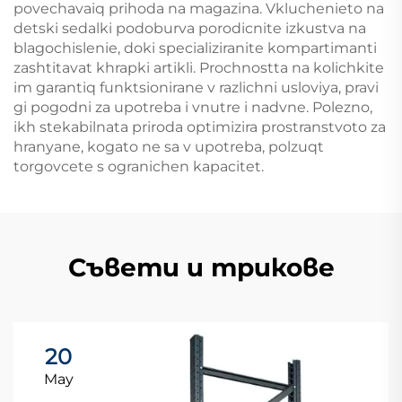
povechavaiq prihoda na magazina. Vkluchenieto na
detski sedalki podoburva porodicnite izkustva na
blagochislenie, doki specializiranite kompartimanti
zashtitavat khrapki artikli. Prochnostta na kolichkite
im garantiq funktsionirane v razlichni usloviya, pravi
gi pogodni za upotreba i vnutre i nadvne. Polezno,
ikh stekabilnata priroda optimizira prostranstvoto za
hranyane, kogato ne sa v upotreba, polzuqt
torgovcete s ogranichen kapacitet.
Съвети и трикове
20
May