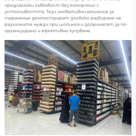
предлагайки гъвкавост без компромис с
устойчивостта. Тези иновативни решения за
съхранение демонстрират дълбоко разбиране на
различните нужди при шопинга и допринасят за по-
организирано и ефективно купуване.