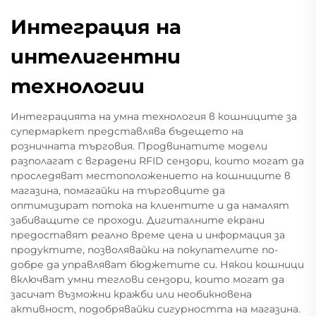
Интеграция на
интелигентни
технологии
Интеграцията на умна технология в кошниците за
супермаркет представлява бъдещето на
розничната търговия. Продвинатите модели
разполагат с вградени RFID сензори, които могат да
проследяват местоположението на кошниците в
магазина, помагайки на търговците да
оптимизират потока на клиентите и да намалят
забиващите се проходи. Дигиталните екрани
предоставят реално време цена и информация за
продуктите, позволявайки на покупателите по-
добре да управляват бюджетите си. Някои кошници
включват умни теглови сензори, които могат да
засичат възможни кражби или необикновена
активност, подобрявайки сигурността на магазина.