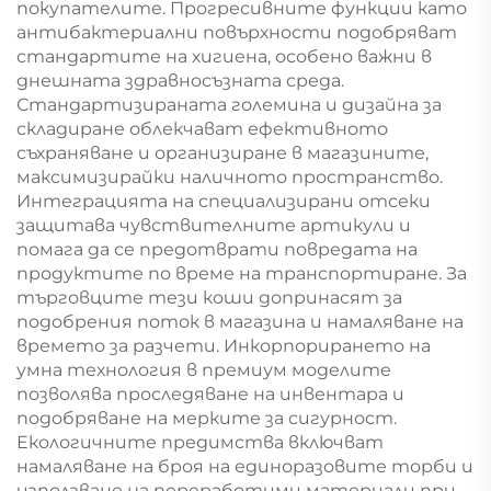
покупателите. Прогресивните функции като
антибактериални повърхности подобряват
стандартите на хигиена, особено важни в
днешната здравносъзната среда.
Стандартизираната големина и дизайна за
складиране облекчават ефективното
съхраняване и организиране в магазините,
максимизирайки наличното пространство.
Интеграцията на специализирани отсеки
защитава чувствителните артикули и
помага да се предотврати повредата на
продуктите по време на транспортиране. За
търговците тези коши допринасят за
подобрения поток в магазина и намаляване на
времето за разчети. Инкорпорирането на
умна технология в премиум моделите
позволява проследяване на инвентара и
подобряване на мерките за сигурност.
Екологичните предимства включват
намаляване на броя на единоразовите торби и
използване на переработими материали при