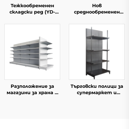
Тежкообременен
Нов
складски ред (YD-
среднообременен
S027)
складски ред
Разположение за
Търговски полици за
магазини за храна и
супермаркет и
мини-маркет YD-
минимаркет YD-S009
S014