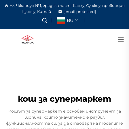
Ул. Чжанцун №1, градска част Шанху, Сучжоу, провинция
Цзянсу, Китай
[email protected]
BG
кош за супермаркет
Кошът за супермаркет е основен инструмент за
шопинг, който значително е развил
функционалността си, за да отговаря на modenите