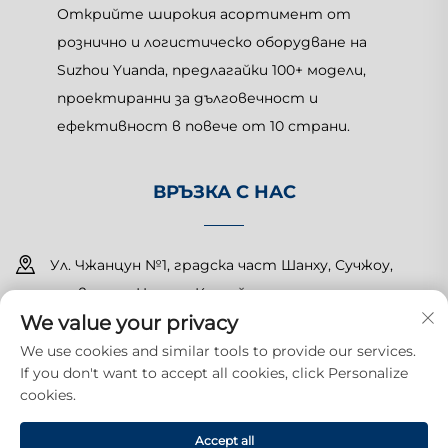
Открийте широкия асортимент от
рознично и логистическо оборудване на
Suzhou Yuanda, предлагайки 100+ модели,
проектиранни за дълговечност и
ефективност в повече от 10 страни.
ВРЪЗКА С НАС
Ул. Чжанцун №1, градска част Шанху, Сучжоу,
провинция Цзянсу, Китай
We value your privacy
+86-15150179453
We use cookies and similar tools to provide our services.
If you don't want to accept all cookies, click Personalize
[email protected]
cookies.
Всички права запазени. Copyright © 2025 Suzhou Yuanda
Accept all