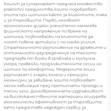
Кошът за супермаркет предлага множество
praktichni предимства, които подобряват
опита при шопинга както за клиентите, така
и за търговците. Първо, неговият
ергономичен дизайн значително намалява
физическото напрежение по време на
шопинга, позволявайки на клиентите да
носят повече артикули с по-малко усилия.
Стратегичното разположение на дръжките и
оптималното разпределение на теглото
предпазва от болки в гръбнака и мускулна
умора, правейки продължителните сесии на
шопинг по-комфортни. Модерните коши
разполагат с гладки колела и прецизни
механизми за завиване, които позволяват
лесна навигация през претиснати проходи и
тясни ъгли. Долговременната издръжливост
на висококачествените материали осигурява
економически ефективност за търговците,
като предоставя надежден сервиз за