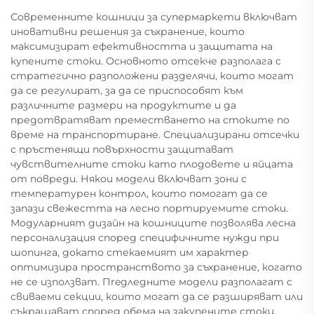
Современните кошници за супермаркети включват
иновативни решения за съхранение, които
максимизират ефективността и защитата на
купените стоки. Основното отсекче разполага с
стратегично разположени разделячи, които могат
да се регулират, за да се приспособят към
различните размери на продуктите и да
предотвратяват преместването на стоките по
време на транспортиране. Специализирани отсечки
с пръстенящи повърхности защитават
чувствителните стоки като плодовете и яйцата
от повреди. Някои модели включват зони с
температурен контрол, които помогат да се
запази свежестта на лесно портируемите стоки.
Модуларният дизайн на кошниците позволява лесна
персонализация според специфичните нужди при
шопинга, докато стекаемият им характер
оптимизира пространството за съхранение, когато
не се използват. Пregледните модели разполагат с
свиваеми секции, които могат да се разширяват или
съкращават според обема на закупените стоки,