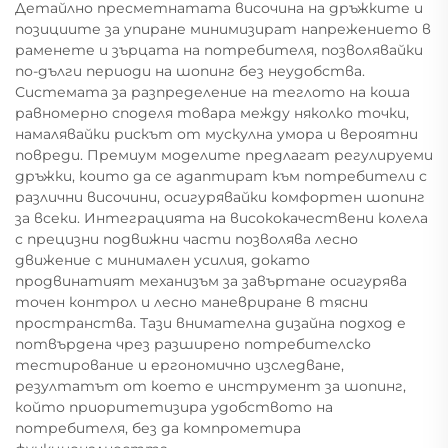
Детайлно пресметнатата височина на дръжките и
позициите за упиране минимизират напрежението в
раменете и зърцата на потребителя, позволявайки
по-дълги периоди на шопинг без неудобства.
Системата за разпределение на теглото на коша
равномерно споделя товара между няколко точки,
намалявайки рискът от мускулна умора и вероятни
повреди. Премиум моделите предлагат регулируеми
дръжки, които да се адаптират към потребители с
различни височини, осигурявайки комфортен шопинг
за всеки. Интеграцията на висококачествени колела
с прецизни подвижни части позволява лесно
движение с минимален усилия, докато
продвинатият механизъм за завъртане осигурява
точен контрол и лесно маневриране в тясни
пространства. Тази внимателна дизайна подход е
потвърдена чрез разширено потребителско
тестирование и ергономично изследване,
резултатът от което е инструмент за шопинг,
който приоритетизира удобството на
потребителя, без да компрометира