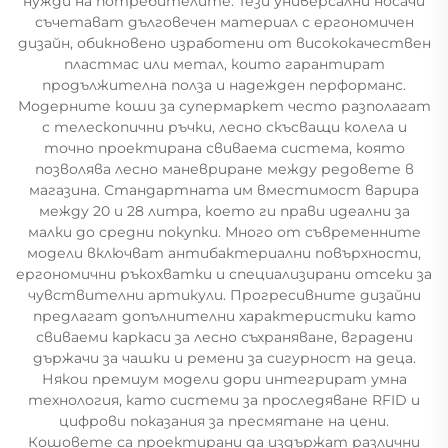
нужди на потребителите. Тези универсални носачи
съчетават дълговечен материал с ергономичен
дизайн, обикновено изработени от висококачествен
пластмас или метал, които гарантират
продължителна полза и надежден перформанс.
Модерните коши за супермаркет често разполагат
с телескопични ръчки, лесно скъсващи колела и
точно проектирана свиваема система, която
позволява лесно маневриране между редовете в
магазина. Стандартната им вместимост варира
между 20 и 28 литра, което ги прави идеални за
малки до средни покупки. Много от съвременните
модели включват антибактериални повърхности,
ергономични ръкохватки и специализирани отсеки за
чувствителни артикули. Прогресивните дизайни
предлагат допълнителни характеристики като
свиваеми каркаси за лесно съхраняване, вградени
държачи за чашки и ремени за сигурност на деца.
Някои премиум модели дори интегрират умна
технология, като системи за проследяване RFID и
цифрови показания за пресмятане на цени.
Кошовете са проектирани да издържат различни