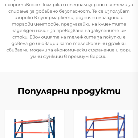
съпротивност към ржа и специализирани системи за
спирање за добавено безопасност. Те се използват
широко в супермаркети, рознични магазини и
торгови центрове, предлагайки на клиентите
надежден начин за превозване на закупените им
стоки. Еволюцията на тележките за покупки е
довела до иновации като телескопични дръжки,
свиваеми модели за економически съхранение и дори
умни функции в премиум версии.
Популярни продукти