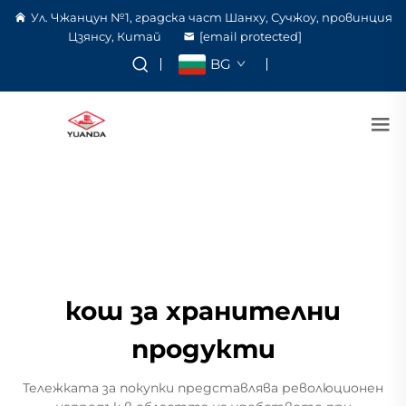
Ул. Чжанцун №1, градска част Шанху, Сучжоу, провинция
Цзянсу, Китай
[email protected]
BG
кош за хранителни
продукти
Тележката за покупки представлява революционен