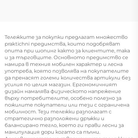
супермаркет YD-
S035
Тележките за покупки предлагат множество
praktichni предимства, които подобряват
опита при шопинг както за клиентите, така
и за търговците. Основното предимство се
намира в техния мобилен характер и лесна
употреба, която позволява на покупателите
да пренасят големи количества артикули без
усилия по целия магазин. Ергономичният
дизайн намалява физическото напрежение
върху потребителите, особено полезно за
пожилите покупатели или тези с ограничена
мобилност. Тези тележки разполагат с
стратегично разположени дръжки и
балансирано тегло, което ги прави лесни за
манипулация дори когато са пълни.