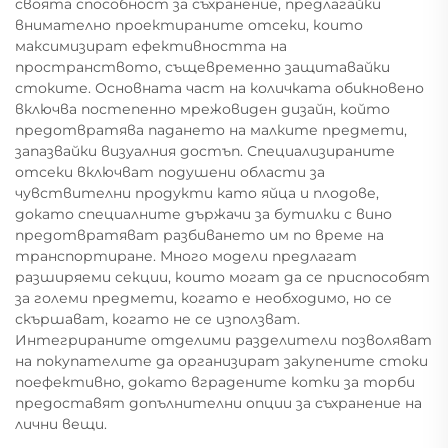
своята способност за съхранение, предлагайки
внимателно проектираните отсеки, които
максимизират ефективността на
пространството, същевременно защитавайки
стоките. Основната част на количката обикновено
включва постепенно мрежовиден дизайн, който
предотвратява падането на малките предмети,
запазвайки визуалния достъп. Специализираните
отсеки включват подушени области за
чувствителни продукти като яйца и плодове,
докато специалните държачи за бутилки с вино
предотвратяват разбиването им по време на
транспортиране. Много модели предлагат
разширяеми секции, които могат да се приспособят
за големи предмети, когато е необходимо, но се
скършават, когато не се използват.
Интегрираните отделими разделители позволяват
на покупателите да организират закупените стоки
поефективно, докато вградените котки за торби
предоставят допълнителни опции за съхранение на
лични вещи.