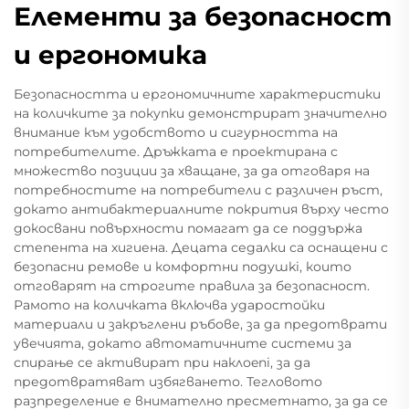
Елементи за безопасност
и ергономика
Безопасността и ергономичните характеристики
на количките за покупки демонстрират значително
внимание към удобството и сигурността на
потребителите. Дръжката е проектирана с
множество позиции за хващане, за да отговаря на
потребностите на потребители с различен ръст,
докато антибактериалните покрития върху често
докосвани повърхности помагат да се поддържа
степента на хигиена. Децата седалки са оснащени с
безопасни ремове и комфортни подушki, които
отговарят на строгите правила за безопасност.
Рамото на количката включва ударостойки
материали и закръглени ръбове, за да предотврати
увечията, докато автоматичните системи за
спирање се активират при наклоeni, за да
предотвратяват избягването. Тегловото
разпределение е внимателно пресметнато, за да се