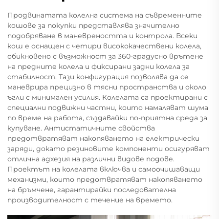
Продвинатата колелна система на съвременните
кошове за покупки представлява значително
подобряване в маневреността и контрола. Всеки
кош е оснащен с четири висококачествени колела,
обикновено с възможност за 360-градусно врътене
на предните колела и фиксирани задни колела за
стабилност. Тази конфигурация позволява да се
маневрира прецизно в тясни пространства и около
ъгли с минимален усилия. Колелата са проектирани с
специални подвижни частни, които намаляват шума
по време на работа, създавайки по-приятна среда за
купуване. Антистатичните свойства
предотвратяват накопяването на електрически
заряди, докато резиновите компоненти осигуряват
отлична адхезия на различни видове подове.
Проектът на колелата включва и самоочишаващи
механизми, които предотвратяват накопяването
на бръмчене, гарантирайки последователна
производителност с течение на времето.