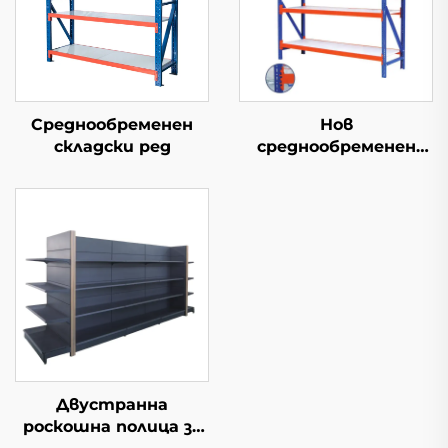
Среднообременен
Нов
складски ред
среднообременен
складски ред
Двустранна
роскошна полица за