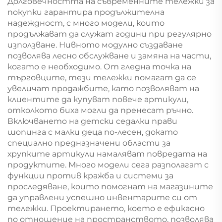
Долговечността на съвременните тележки за
покупки гарантира продължителна
надеждност, с много модели, които
продължават да служат години при регулярно
използване. Нивното модулно създаване
позволява лесно обслужване и замяна на части,
когато е необходимо. От гледна точка на
търговците, тези тележки помагат да се
увеличат продажбите, като позволяват на
клиентите да купуват повече артикули,
отколкото биха могли да пренесат ръчно.
Включването на детски седалки прави
шопинга с малки деца по-лесен, докато
специално предназначени области за
хрупките артикули намаляват повредата на
продуктите. Много модели сега разполагат с
функции против кражба и системи за
проследяване, които помогнат на магазините
да управлени успешно инвентарите си от
тележки. Проектирането, което е ефикасно
по отношение на пространството, позволява