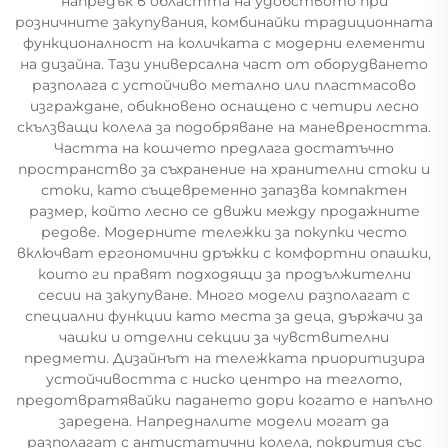
напредък в областта на удобството при
розничните закупувания, комбинайки традиционната
функционалност на количката с модерни елементи
на дизайна. Тази универсална част от оборудването
разполага с устойчиво метално или пластмасово
изграждане, обикновено оснащено с четири лесно
скълзващи колела за подобряване на маневреността.
Частта на кошчето предлага достатъчно
пространство за съхранение на хранителни стоки и
стоки, като същевременно запазва компактен
размер, който лесно се движи между продажните
редове. Модерните тележки за покупки често
включват ергономични дръжки с комфортни опашки,
които ги правят подходящи за продължителни
сесии на закупуване. Много модели разполагат с
специални функции като места за деца, държачи за
чашки и отделни секции за чувствителни
предмети. Дизайнът на тележката приоритизира
устойчивостта с ниско центро на теглото,
предотвратявайки падането дори когато е напълно
заредена. Напредналите модели могат да
разполагат с антистатични колела, покрития със