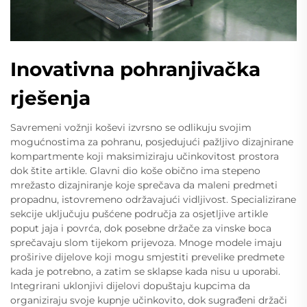
Inovativna pohranjivačka
rješenja
Savremeni vožnji koševi izvrsno se odlikuju svojim
mogućnostima za pohranu, posjedujući pažljivo dizajnirane
kompartmente koji maksimiziraju učinkovitost prostora
dok štite artikle. Glavni dio koše obično ima stepeno
mrežasto dizajniranje koje sprečava da maleni predmeti
propadnu, istovremeno održavajući vidljivost. Specializirane
sekcije uključuju pušćene područja za osjetljive artikle
poput jaja i povrća, dok posebne držače za vinske boca
sprečavaju slom tijekom prijevoza. Mnoge modele imaju
proširive dijelove koji mogu smjestiti prevelike predmete
kada je potrebno, a zatim se sklapse kada nisu u uporabi.
Integrirani uklonjivi dijelovi dopuštaju kupcima da
organiziraju svoje kupnje učinkovito, dok sugrađeni držači