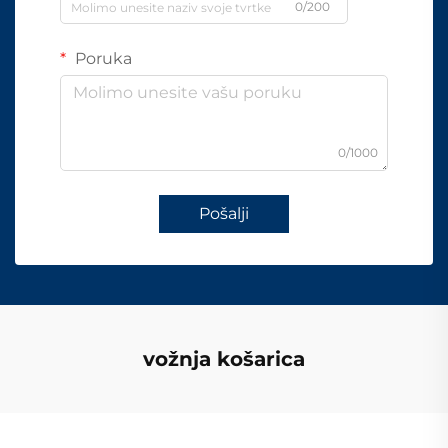
0/200
Poruka
0/1000
Pošalji
vožnja košarica