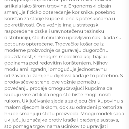
artikala lako širom trgovina. Ergonomski dizajn
smanjuje fizičko opterećenje korisnika, posebno
koristan za starije kupce ili one s poteškoćama u
pokretljivosti. Ove vožnje imaju strategski
raspoređene drške i uravnoteženu težinsku
distribuciju, što ih čini lako upravljivim čak i kada su
potpuno opterećene. Trgovačke košarice iz
moderne proizvodnje osiguravaju dugoročnu
pouzdanost, s mnogim modelima koji trajaju
godinama pod redovitim korištenjem. Njihov
modularni izgradnji omogućuje jednostavnu
održavanja i zamjenu dijelova kada je to potrebno. S
prodavačeve strane, ove vožnje pomažu u
povećanju prodaje omogućavajući kupcima da
kupuju više artikala nego što biste mogli nositi
rukom. Uključivanje sjedala za djecu čini kupovinu s
malom djecom lakšom, dok su određeni prostori za
hrupe smanjuju štetu proizvoda. Mnogi modeli sada
uključuju značajke protiv krađe i praćenje sustava,
što pomaga trgovinama učinkovito upravljati