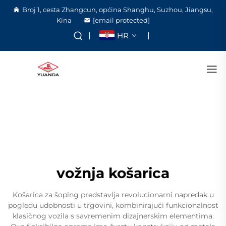
Broj 1, cesta Zhangcun, općina Shanghu, Suzhou, Jiangsu,
Kina
[email protected]
HR
vožnja košarica
Košarica za šoping predstavlja revolucionarni napredak u
pogledu udobnosti u trgovini, kombinirajući funkcionalnost
klasičnog vozila s savremenim dizajnerskim elementima.