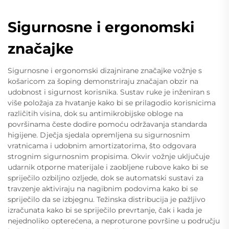
Sigurnosne i ergonomski
značajke
Sigurnosne i ergonomski dizajnirane značajke vožnje s
košaricom za šoping demonstriraju značajan obzir na
udobnost i sigurnost korisnika. Sustav ruke je inženiran s
više položaja za hvatanje kako bi se prilagodio korisnicima
različitih visina, dok su antimikrobijske obloge na
površinama česte dodire pomoću održavanja standarda
higijene. Dječja sjedala opremljena su sigurnosnim
vratnicama i udobnim amortizatorima, što odgovara
strognim sigurnosnim propisima. Okvir vožnje uključuje
udarnik otporne materijale i zaobljene rubove kako bi se
spriječilo ozbiljno ozljede, dok se automatski sustavi za
travzenje aktiviraju na nagibnim podovima kako bi se
spriječilo da se izbjegnu. Težinska distribucija je pažljivo
izračunata kako bi se spriječilo prevrtanje, čak i kada je
nejednoliko opterećena, a neproturone površine u području