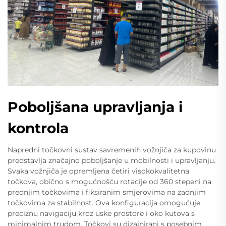
Poboljšana upravljanja i
kontrola
Napredni točkovni sustav savremenih vožnjiča za kupovinu
predstavlja značajno poboljšanje u mobilnosti i upravljanju.
Svaka vožnjiča je opremljena četiri visokokvalitetna
točkova, obično s mogućnošću rotacije od 360 stepeni na
prednjim točkovima i fiksiranim smjerovima na zadnjim
točkovima za stabilnost. Ova konfiguracija omogućuje
preciznu navigaciju kroz uske prostore i oko kutova s
minimalnim trudom. Točkovi su dizajnirani s posebnim