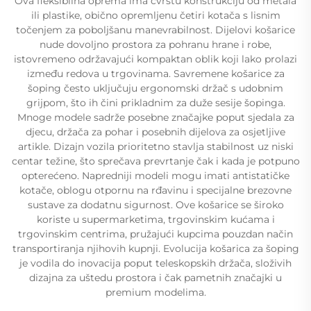
Ova fleksibilna oprema ima čvrstu konstrukciju od metala
ili plastike, obično opremljenu četiri kotača s lisnim
točenjem za poboljšanu manevrabilnost. Dijelovi košarice
nude dovoljno prostora za pohranu hrane i robe,
istovremeno održavajući kompaktan oblik koji lako prolazi
između redova u trgovinama. Savremene košarice za
šoping često uključuju ergonomski držač s udobnim
grijpom, što ih čini prikladnim za duže sesije šopinga.
Mnoge modele sadrže posebne značajke poput sjedala za
djecu, držača za pohar i posebnih dijelova za osjetljive
artikle. Dizajn vozila prioritetno stavlja stabilnost uz niski
centar težine, što sprečava prevrtanje čak i kada je potpuno
opterećeno. Napredniji modeli mogu imati antistatičke
kotače, oblogu otpornu na rđavinu i specijalne brezovne
sustave za dodatnu sigurnost. Ove košarice se široko
koriste u supermarketima, trgovinskim kućama i
trgovinskim centrima, pružajući kupcima pouzdan način
transportiranja njihovih kupnji. Evolucija košarica za šoping
je vodila do inovacija poput teleskopskih držača, složivih
dizajna za uštedu prostora i čak pametnih značajki u
premium modelima.