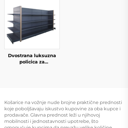
Dvostrana luksuzna
policica za
supermarket YD-S035
Košarice na vožnje nude brojne praktične prednosti
koje poboljšavaju iskustvo kupovine za oba kupce i
prodavače. Glavna prednost leži u njihovoj
mobilnosti i jednostavnosti upotrebe, što
omogućuje kupcima da prevažu velike količine