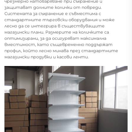
чрезмерно натоваряване при съхранение и
защитават долните колички от повреди.
Системата за съхранение е съвместима с
стандартните търговски оборудвания и може
лесно да се интегрира в съществуващите
магазински плани. Размерите на количките са
оптимизирани, за да осигуряват максимална
вместимост, като същевременно поддържат
профил, който лесно минава през стандартните
магазински продувки и касови ленти.