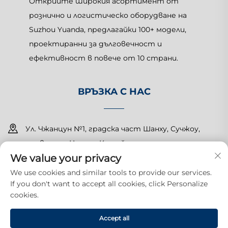
Открийте широкия асортимент от
рознично и логистическо оборудване на
Suzhou Yuanda, предлагайки 100+ модели,
проектиранни за дълговечност и
ефективност в повече от 10 страни.
ВРЪЗКА С НАС
Ул. Чжанцун №1, градска част Шанху, Сучжоу,
провинция Цзянсу, Китай
We value your privacy
+86-15150179453
We use cookies and similar tools to provide our services.
If you don't want to accept all cookies, click Personalize
[email protected]
cookies.
Всички права запазени. Copyright © 2025 Suzhou Yuanda
Accept all
Commercial Products Co., Ltd.
Политика за