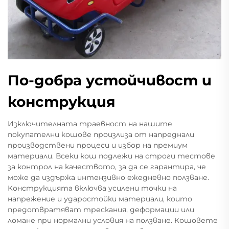
По-добра устойчивост и
конструкция
Изключителната траевност на нашите
покупателни кошове произлиза от напреднали
производствени процеси и избор на премиум
материали. Всеки кош подлежи на строги тестове
за контрол на качеството, за да се гарантира, че
може да издържа интензивно ежедневно ползване.
Конструкцията включва усилени точки на
напрежение и ударостойки материали, които
предотвратяват трескания, деформации или
ломане при нормални условия на ползване. Кошовете