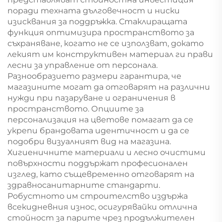
поради техната дълговечност и ниски
изисквания за поддръжка. Стаклиращата
функция оптимизира пространството за
съхраняване, когато не се използват, докато
лекият им конструктивен материал ги прави
лесни за управление от персонала.
Разнообразието размери гарантира, че
магазините могат да отговарят на различни
нужди при пазаруване и ограничения в
пространството. Опциите за
персонализация на цветове помагат да се
укрепи брандовата идентичност и да се
подобри визуалният вид на магазина.
Хигиеничните материали и лесно очистими
повърхности поддържат професионален
изглед, като същевременно отговарят на
здравносанитарните стандарти.
Робустното им строителство издържа
всекидневния износ, осигурявайки отлична
стойност за парите чрез продължителен