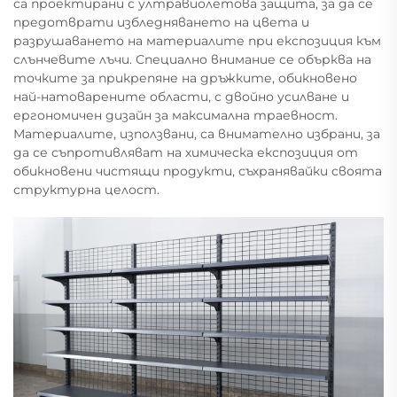
са проектирани с ултравиолетова защита, за да се
предотврати избледняването на цвета и
разрушаването на материалите при експозиция към
слънчевите лъчи. Специално внимание се обърква на
точките за прикрепяне на дръжките, обикновено
най-натоварените области, с двойно усилване и
ергономичен дизайн за максимална траевност.
Материалите, използвани, са внимателно избрани, за
да се съпротивляват на химическа експозиция от
обикновени чистящи продукти, съхранявайки своята
структурна целост.