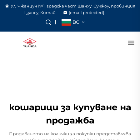
Ул. Чжанцун №1, градска част Шанху, Сучжоу, провинция
Цзянсу, Китай
[email protected]
BG
кошарици за купуване на
продажба
Продаването на колички за покупки представлява