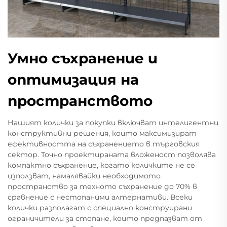
Умно съхранение и
оптимизация на
пространството
Нашият колички за покупки включват интелигентни
конструктивни решения, които максимизират
ефективността на съхранението в търговския
сектор. Точно проектираната вложеност позволява
компактно съхранение, когато количките не се
използват, намалявайки необходимото
пространство за техното съхранение до 70% в
сравнение с нестопаними алтернативи. Всеки
колички разполагат с специално конструирани
ограничители за стопане, които предпазват от