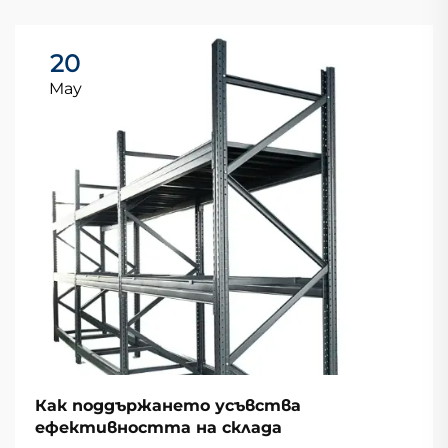
20
May
Как поддържането усъвства
ефективността на склада