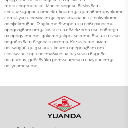
транспортиране. Много модели включват
специализирани отсеки, които защитават хрупките
артикули и помагат за организиране на покупките
поефективно. Гладките вътрешни повърхности
предпазват от закачане на облеклото или повреда
на продуктите, докато закръглените външни ъгли
подобряват безопасността. Количките имат
неглайдайщи дънища, които предпазват от
скъслагане при поставяне на различни видове
покрития, добавяйки допълнителна сигурност за
покупателите.