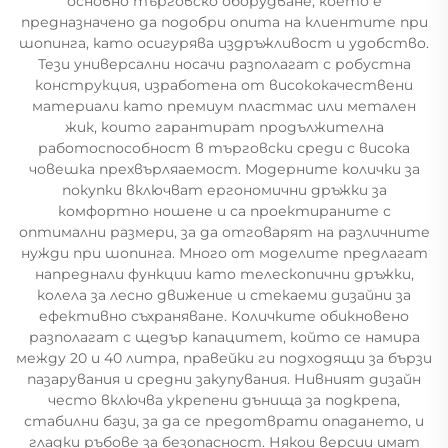
основно търговско оборудване, което е
предназначено да подобри опита на клиентите при
шопинга, като осигурява издръжливост и удобство.
Тези универсални носачи разполагат с робустна
конструкция, изработена от висококачествени
материали като премиум пластмас или метален
жик, които гарантират продължителна
работоспособност в търговски среди с висока
човешка прехвърляаемост. Модерните колички за
покупки включват ергономични дръжки за
комфортно ношене и са проектираните с
оптимални размери, за да отговарят на различните
нужди при шопинга. Много от моделите предлагат
напреднали функции като телескопични дръжки,
колела за лесно движение и стекаеми дизайни за
ефективно съхраняване. Количките обикновено
разполагат с щедър капацитет, който се намира
между 20 и 40 литра, правейки ги подходящи за бързи
пазарувания и средни закупувания. Нивният дизайн
често включва укрепени дънища за подкрепа,
стабилни бази, за да се предотврати опадането, и
гладки ръбове за безопасност. Някои версии имат