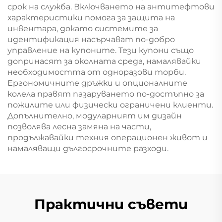
срок на служба. Включването на антитефтови
характеристики помога за защита на
инвентара, докато системите за
идентификация насърчават по-добро
управление на купоните. Тези купони също
допринасят за околната среда, намалявайки
необходимостта от одноразови торби.
Ергономичните дръжки и опционалните
колела правят пазаруването по-достъпно за
пожилите или физически ограничени клиенти.
Допълнително, модуларният им дизайн
позволява лесна замяна на части,
продължавайки техния операционен живот и
намаляващи дългосрочните разходи.
Практични съвети