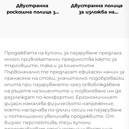
Двустранна
Двустранна полица
роскошна полица за
за изложба на
супермаркет YD-
оборудване за
S035
продажба YD-S003A
Продажбата на купони за пазаруване предлага
много привлекателни предимства както за
търговците, така и за клиентите.
Първоначално те предлагат ефикасен начин за
пренасяне на стоки, значително подобрявайки
опита при пазаруването чрез освобождаване
на ръцете на клиентите и позволяване им да
разглеждат по-комфортно. Ергономичният
дизайн намалява физическото напрежение,
което насърчава по-дълги сесии на пазаруване
и потенциално увеличава продажбите. От
бизнес перспектива, тези купони
представляват стойностна инвестиция