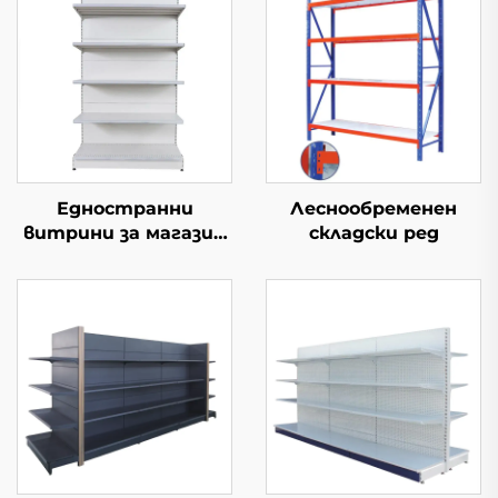
Едностранни
Леснообременен
витрини за магазин
складски ред
YD-S002