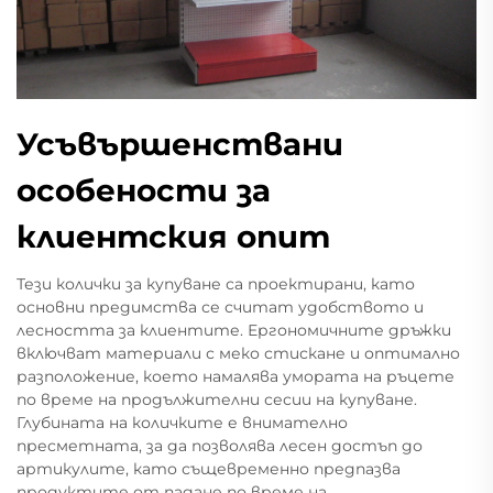
Усъвършенствани
особености за
клиентския опит
Тези колички за купуване са проектирани, като
основни предимства се считат удобството и
лесността за клиентите. Ергономичните дръжки
включват материали с меко стискане и оптимално
разположение, което намалява умората на ръцете
по време на продължителни сесии на купуване.
Глубината на количките е внимателно
пресметната, за да позволява лесен достъп до
артикулите, като същевременно предпазва
продуктите от падане по време на