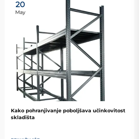
20
May
Kako pohranjivanje poboljšava učinkovitost
skladišta