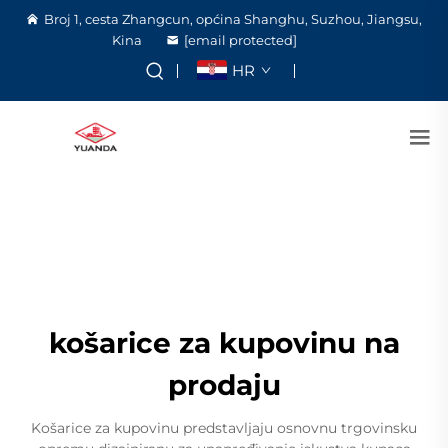
Broj 1, cesta Zhangcun, općina Shanghu, Suzhou, Jiangsu,
Kina
[email protected]
HR
košarice za kupovinu na
prodaju
Košarice za kupovinu predstavljaju osnovnu trgovinsku