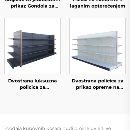
prikaz Gondola za
laganim opterećenjem
trgovinske stolove YD-
S002
Dvostrana luksuzna
Dvostrana policica za
policica za
prikaz opreme na
supermarket YD-S035
prodaju YD-S003A
Prodaja kupovnih košara nudi brojne uvjerljive