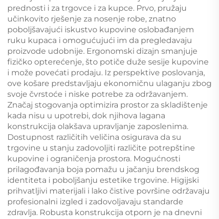
prednosti i za trgovce i za kupce. Prvo, pružaju
učinkovito rješenje za nosenje robe, znatno
poboljšavajući iskustvo kupovine oslobađanjem
ruku kupaca i omogućujući im da pregledavaju
proizvode udobnije. Ergonomski dizajn smanjuje
fizičko opterećenje, što potiče duže sesije kupovine
i može povećati prodaju. Iz perspektive poslovanja,
ove košare predstavljaju ekonomičnu ulaganju zbog
svoje čvrstoće i niske potrebe za održavanjem.
Značaj stogovanja optimizira prostor za skladištenje
kada nisu u upotrebi, dok njihova lagana
konstrukcija olakšava upravljanje zaposlenima.
Dostupnost različitih veličina osigurava da su
trgovine u stanju zadovoljiti različite potrepštine
kupovine i ograničenja prostora. Mogućnosti
prilagođavanja boja pomažu u jačanju brendskog
identiteta i poboljšanju estetike trgovine. Higijski
prihvatljivi materijali i lako čistive površine održavaju
profesionalni izgled i zadovoljavaju standarde
zdravlja. Robusta konstrukcija otporn je na dnevni