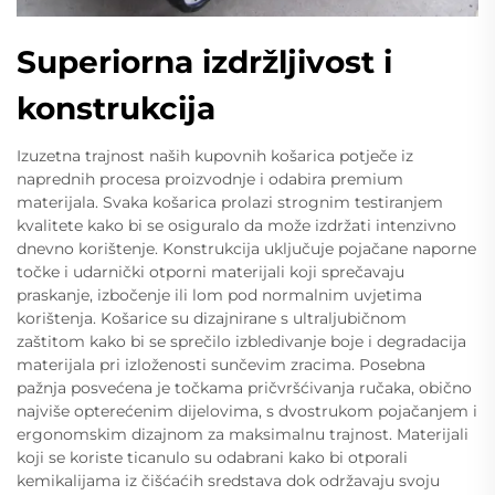
Superiorna izdržljivost i
konstrukcija
Izuzetna trajnost naših kupovnih košarica potječe iz
naprednih procesa proizvodnje i odabira premium
materijala. Svaka košarica prolazi strognim testiranjem
kvalitete kako bi se osiguralo da može izdržati intenzivno
dnevno korištenje. Konstrukcija uključuje pojačane naporne
točke i udarnički otporni materijali koji sprečavaju
praskanje, izbočenje ili lom pod normalnim uvjetima
korištenja. Košarice su dizajnirane s ultraljubičnom
zaštitom kako bi se sprečilo izbledivanje boje i degradacija
materijala pri izloženosti sunčevim zracima. Posebna
pažnja posvećena je točkama pričvršćivanja ručaka, obično
najviše opterećenim dijelovima, s dvostrukom pojačanjem i
ergonomskim dizajnom za maksimalnu trajnost. Materijali
koji se koriste ticanulo su odabrani kako bi otporali
kemikalijama iz čišćaćih sredstava dok održavaju svoju