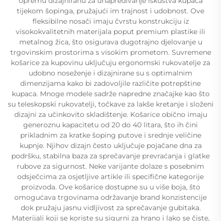
opremu dizajniranu za unapređivanje iskustva kupaca
tijekom šopinga, pružajući im trajnost i udobnost. Ove
fleksibilne nosači imaju čvrstu konstrukciju iz
visokokvalitetnih materijala poput premium plastike ili
metalnog žica, što osigurava dugotrajno djelovanje u
trgovinskim prostorima s visokim prometom. Suvremene
košarice za kupovinu uključuju ergonomski rukovatelje za
udobno noseženje i dizajnirane su s optimalnim
dimenzijama kako bi zadovoljile različite potrepštine
kupaca. Mnoge modele sadrže napredne značajke kao što
su teleskopski rukovatelji, točkave za lakše kretanje i složeni
dizajni za učinkovito skladištenje. Košarice obično imaju
generoznu kapacitetu od 20 do 40 litara, što ih čini
prikladnim za kratke šoping putove i srednje veličine
kupnje. Njihov dizajn često uključuje pojačane dna za
podršku, stabilna baza za sprečavanje prevraćanja i glatke
rubove za sigurnost. Neke varijante dolaze s posebnim
odsječcima za osjetljive artikle ili specifične kategorije
proizvoda. Ove košarice dostupne su u više boja, što
omogućava trgovinama održavanje brand konzistencije
dok pružaju jasnu vidljivost za sprečavanje gubitaka.
Materijali koji se koriste su sigurni za hrano i lako se čiste,