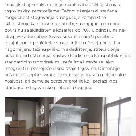
značajke koje maksimiziraju učinkovitost skladištenja u
trgovinskim prostorijama. Tačno inženjerski izrađena
mogućnost stogovanja omogućuje kompaktno
skladištenje kada nisu u upotrebi, smanjujući potrebnu
površinu za skladištenje košarica do 70% u odnosu na ne-
stogljive alternative. Svaka košarica sadrži posebno
dizajnirane ograničitelje stoga koji sprečavaju preveliku
nagomiljenu težinu prilikom skladištenja, štiteći donje
košarice od oštećenja. Sustav skladištenja kompatibilan je s
standardnim trgovinskim uređajima i može se lako
integrirati u postojeće raspoložaje trgovine. Dimenzije
košarica su optimizirane kako bi se osigurala maksimalna
nosivost, pri čemu se održava profilit koji prolazi kroz
standardne trgovinske prolaze i blagajne.