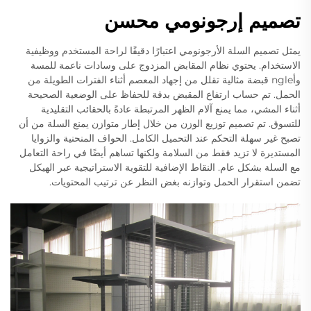
تصميم إرجونومي محسن
يمثل تصميم السلة الأرجونومي اعتبارًا دقيقًا لراحة المستخدم ووظيفية
الاستخدام. يحتوي نظام المقابض المزدوج على وسادات ناعمة للمسة
وأngle قبضة مثالية تقلل من إجهاد المعصم أثناء الفترات الطويلة من
الحمل. تم حساب ارتفاع المقبض بدقة للحفاظ على الوضعية الصحيحة
أثناء المشي، مما يمنع آلام الظهر المرتبطة عادةً بالحقائب التقليدية
للتسوق. تم تصميم توزيع الوزن من خلال إطار متوازن يمنع السلة من أن
تصبح غير سهلة التحكم عند التحميل الكامل. الحواف المنحنية والزوايا
المستديرة لا تزيد فقط من السلامة ولكنها تساهم أيضًا في راحة التعامل
مع السلة بشكل عام. النقاط الإضافية للتقوية الاستراتيجية عبر الهيكل
تضمن استقرار الحمل وتوازنه بغض النظر عن ترتيب المحتويات.