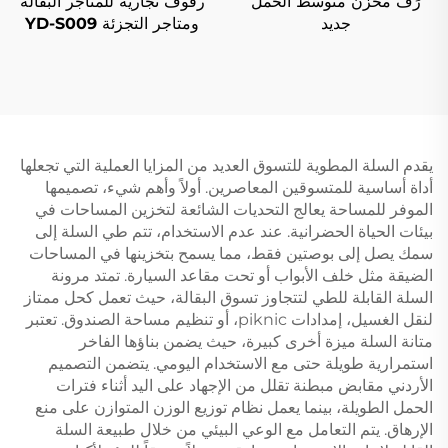
رَفّ مخزن متوسط الحمل
رفوف تجارية للمتاجر البقالة
جديد
ومتاجر التجزئة YD-S009
يقدم السلة المطوية للتسوق العديد من المزايا العملية التي تجعلها
أداة أساسية للمتسوقين المعاصرين. أولاً وأهم شيء، تصميمها
الموفر للمساحة يعالج التحديات الشائعة لتخزين المساحات في
بيئات الحياة الحضرانية. عند عدم الاستخدام، تتم طي السلة إلى
سمك يصل إلى بوصتين فقط، مما يسمح بتخزينها في المساحات
الضيقة مثل خلف الأبواب أو تحت مقاعد السيارة. تمتد مرونة
السلة القابلة للطي لتتجاوز تسوق البقالة، حيث تعمل كحل ممتاز
لنقل الغسيل، إمدادات piknic، أو تنظيم مساحة الصندوق. تعتبر
متانة السلة ميزة أخرى كبيرة، حيث يضمن بناؤها الفاخر
استمرارية طويلة حتى مع الاستخدام اليومي. يتضمن التصميم
الأردني مقابض مبطنة تقلل من الإجهاد على اليد أثناء فترات
الحمل الطويلة، بينما يعمل نظام توزيع الوزن المتوازن على منع
الإرهاق. يتم التعامل مع الوعي البيئي من خلال طبيعة السلة