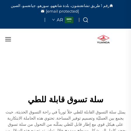
رقم 1 طريق تشانغتشون، بلدة شانغهو، سوزهو، جيانغسو، الصين
[email protected]
AR
سلة تسوق قابلة للطي
يمثل سلة التسوق القابلة للطي حلاً ثورياً في راحة التسوق الحديثة، حيث
يجمع بين العمليّة وتصميم توفير المساحة. تحتوي هذه الحاملة الابتكارية
على هيكل قوي مع إطار قابل للطي يمكّنه من التحول من سلة تسوق
بحجم كامل إلى شكل مسطح ومدمج خلال ثوانٍ. تم تصنيع هذه السلال من