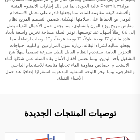
موادPremium عالية الجودة، بما في ذلك إطارات الألمنيوم المتينة
وأقمشة كثيفة مقاومة للماء، مما يجعلها قادرة على تحمل الاستخدام
اليومي مع الحفاظ على سلامتها الهيكلية. يتضمن التصميم المريح نظام
مقابض مريح يوزع الوزن بالتساوي، مما يجعل حمل الأحمال الثقيلة يصل
إلى 66 رطلاً أسهل. عند توسيعها، توفر السلة مساحة تخزين واسعة بأبعاد
عادة ما تبلغ 17 بوصة طولاً، 12 بوصة عرضاً، و10 بوصات ارتفاعاً، مما
يجعلها مثالية لشراء البقالة، زيارة سوق المزارعين أو لتلبية احتياجات
التخزين العامة. يستخدم النظام القابل للطي بسرعة تصميماً سهلاً يتيح
التشغيل بأحد اليدين، بينما تضمن أقفال الأمان بقاء السلة على شكلها أثناء
الاستخدام. خصائص مقاومة الماء تجعلها مناسبة للاستخدام الداخلي
والخارجي، بينما توفر اللوحة السفلية المدعومة استقرارًا إضافيًا عند حمل
الأشياء الثقيلة.
توصيات المنتجات الجديدة