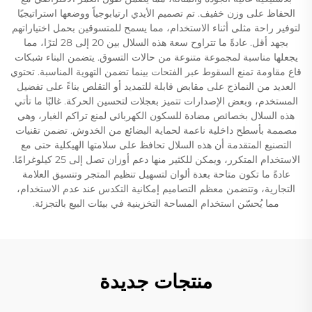
الحفاظ على وزن خفيف. تم تصميم الأيدي ارتيابوجياً ووضعها استراتيجيًا
لتوفير راحة مثلى أثناء الاستخدام، مما يسمح للمتسوقين بحمل اختياراتهم
بجهد أقل. عادةً ما تتراوح سعة هذه السلال بين 20 إلى 28 لترًا، مما
يجعلها مناسبة لمجموعة متنوعة من حالات التسوق. يتضمن البناء شبكات
قاع مقاومة تمنع السقوط عبر الفتحات بينما تضمن التهوية المناسبة. تحتوي
العديد من النماذج على مقابض قابلة للتمديد أو التقلص بناءً على تفضيل
المستخدم، وبعض الإصدارات تتميز بعجلات لتحسين الحركة. غالبًا ما تأتي
هذه السلال بخصائص مضادة للسكون الكهربائي لمنع تراكم الغبار، وهي
مصممة بأسطح داخلية ناعمة لحماية البضائع من الخدوش. تضمن تقنيات
التصنيع المتقدمة أن هذه السلال تحافظ على سلامتها الهيكلية حتى مع
الاستخدام المتكرر، ويمكن للكثير منها دعم أوزان تصل إلى 25 كيلوغرامًا.
عادةً ما تكون متاحة بعدة ألوان لتسهيل تنظيم المتجر وتنسيق العلامة
التجارية، وتتضمن معظم التصاميم إمكانية التكدس عند عدم الاستخدام،
مما يُحسّن استخدام المساحة التخزينية في بيئات البيع بالتجزئة.
منتجات جديدة