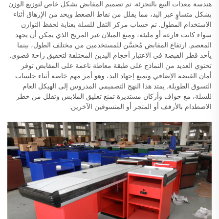
هندسة معدات البيع بالتجزئة. تم تصميم المقابض بشكل خاص لتوزيع الوزن
بشكل متساوٍ عبر اليد، مما يقلل من نقاط الضغط ويحد من الإرهاق أثناء
الاستخدام المطول. تم حساب مركز الثقل للسلة بعناية لحفظ التوازن
سواء كانت فارغة أو مليئة، ومنع الميلان غير المريح الذي يمكن أن يجهد
المعصم. ارتفاع المقابض مُحسَّن للمستخدمين من مختلف الطول، بينما
يأخذ قطر القبضة في الاعتبار أحجام اليدين المختلفة لتحقيق راحة قصوى.
تحتوي العديد من النماذج على طبقة معاطة ناعمة على المقابض توفر
أمان القبضة الإضافي وتمنع إجهاد اليد، وهو أمر مهم خاصة أثناء جلسات
التسوق الطويلة. يمتد هذا النهج التصميمي المدروس إلى الهيكل العام
للسلة، مع حواف وأركان مستديرة تمنع تعليق الملابس وتقلل من خطر
الاصطدام بالأرفف أو المتجر أو المتسوقين الآخرين.