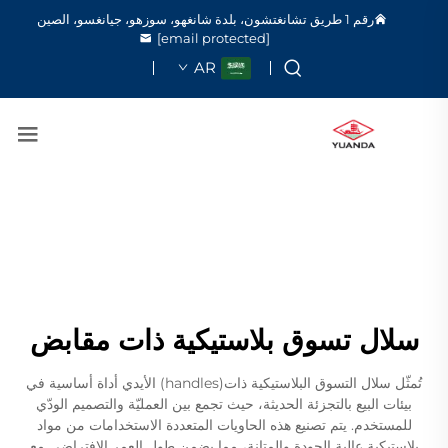
رقم 1 طريق تشانغتشون، بلدة شانغهو، سوزهو، جيانغسو، الصين
[email protected]
AR
سلال تسوق بلاستيكية ذات مقابض
تُمثّل سلال التسوق البلاستيكية ذات(handles) الأيدي أداة أساسية في
بيئات البيع بالتجزئة الحديثة، حيث تجمع بين العمليّة والتصميم الودّي
للمستخدم. يتم تصنيع هذه الحاويات المتعددة الاستخدامات من مواد
بلاستيكية عالية الجودة والمتانة، مما يضمن طول العمر الافتراضي مع