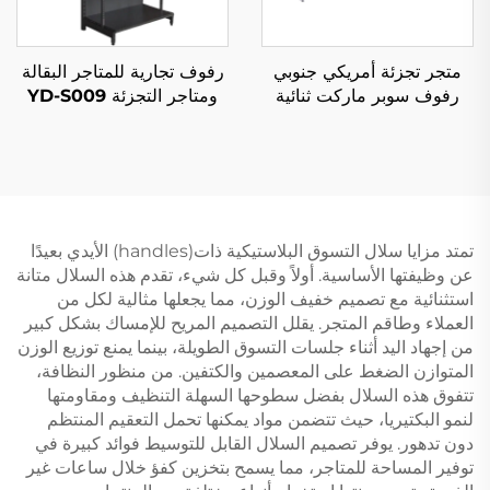
متجر تجزئة أمريكي جنوبي
رفوف تجارية للمتاجر البقالة
رفوف سوبر ماركت ثنائية
ومتاجر التجزئة YD-S009
الجانب YD-S008A
تمتد مزايا سلال التسوق البلاستيكية ذات(handles) الأيدي بعيدًا
عن وظيفتها الأساسية. أولاً وقبل كل شيء، تقدم هذه السلال متانة
استثنائية مع تصميم خفيف الوزن، مما يجعلها مثالية لكل من
العملاء وطاقم المتجر. يقلل التصميم المريح للإمساك بشكل كبير
من إجهاد اليد أثناء جلسات التسوق الطويلة، بينما يمنع توزيع الوزن
المتوازن الضغط على المعصمين والكتفين. من منظور النظافة،
تتفوق هذه السلال بفضل سطوحها السهلة التنظيف ومقاومتها
لنمو البكتيريا، حيث تتضمن مواد يمكنها تحمل التعقيم المنتظم
دون تدهور. يوفر تصميم السلال القابل للتوسيط فوائد كبيرة في
توفير المساحة للمتاجر، مما يسمح بتخزين كفؤ خلال ساعات غير