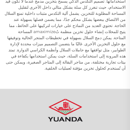
استخداماتها. تصميم التكدس الذكي يسمح بتخزين مدمج عندما لا تكون قيد
الاستخدام، حيث تنغرز كل سلة بشكل مثالي داخل الأخرى لتقليل
المساحة المطلوبة للتخزين. يشمل آلية التكدس مثبتات داخلية تمنع السلال
من الالتصاق ببعضها بشكل محكم جدًا، مما يضمن فصلها بسهولة عند
الحاجة. تحتوي العديد من النماذج على خيارات لتركيبها على الحائط، مما
يتيح للمحلات إنشاء حلول تخزين منظمة تُamaximize المساحة
المتاحة. يمكن دمج السلال بسهولة في تخطيطات المتجر الحالية وتوفيقها
مع حلول التخزين الأخرى. غالبًا ما يتضمن التصميم ميزات محددة لإدارة
الطوابير، مثل توافقها مع حاملات السلال وأنظمة الكراسي الدوارة. تمتد
هذه المرونة إلى استخدامات السلة، حيث يمكن استخدامها بكفاءة في
بيئات تجارية مختلفة، من متاجر البقالة إلى المتاجر الصغيرة، ويمكن حتى
أن تُستخدم كحلول تخزين مؤقتة لعمليات الخلفية.