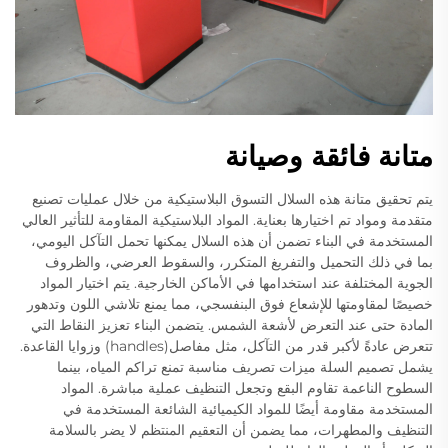
متانة فائقة وصيانة
يتم تحقيق متانة هذه السلال التسوق البلاستيكية من خلال عمليات تصنيع
متقدمة ومواد تم اختيارها بعناية. المواد البلاستيكية المقاومة للتأثير العالي
المستخدمة في البناء تضمن أن هذه السلال يمكنها تحمل التآكل اليومي،
بما في ذلك التحميل والتفريغ المتكرر، والسقوط العرضي، والظروف
الجوية المختلفة عند استخدامها في الأماكن الخارجية. يتم اختيار المواد
خصيصًا لمقاومتها للإشعاع فوق البنفسجي، مما يمنع تلاشي اللون وتدهور
المادة حتى عند التعرض لأشعة الشمس. يتضمن البناء تعزيز النقاط التي
تتعرض عادةً لأكبر قدر من التآكل، مثل مفاصل(handles) وزوايا القاعدة.
يشمل تصميم السلة ميزات تصريف مناسبة تمنع تراكم المياه، بينما
السطوح الناعمة تقاوم البقع وتجعل التنظيف عملية مباشرة. المواد
المستخدمة مقاومة أيضًا للمواد الكيميائية الشائعة المستخدمة في
التنظيف والمطهرات، مما يضمن أن التعقيم المنتظم لا يضر بالسلامة