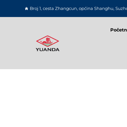
Broj 1, cesta Zhangcun, općina Shanghu, Suzho
Početn