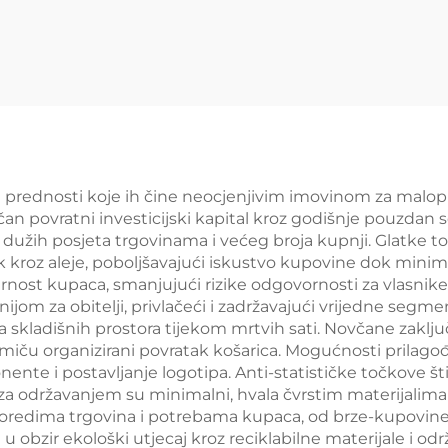
pterećenosti
supermarket 
S035
prednosti koje ih čine neocjenjivim imovinom za malopro
ličan povratni investicijski kapital kroz godišnje pouzda
dužih posjeta trgovinama i većeg broja kupnji. Glatke 
kroz aleje, poboljšavajući iskustvo kupovine dok minimi
urnost kupaca, smanjujući rizike odgovornosti za vlasnike 
jom za obitelji, privlačeći i zadržavajući vrijedne seg
a skladišnih prostora tijekom mrtvih sati. Novčane zakl
omiču organizirani povratak košarica. Mogućnosti prilag
te i postavljanje logotipa. Anti-statističke točkove šti
 za održavanjem su minimalni, hvala čvrstim materijalim
rasporedima trgovina i potrebama kupaca, od brze-kupovin
 obzir ekološki utjecaj kroz reciklabilne materijale i od