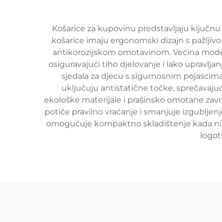
Košarice za kupovinu predstavljaju ključnu
košarice imaju ergonomski dizajn s pažljivo 
antikorozijskom omotavinom. Većina model
osiguravajući tiho djelovanje i lako upravlja
sjedala za djecu s sigurnosnim pojascima 
uključuju antistatične točke, sprečavaj
ekološke materijale i prašinsko omotane zavr
potiče pravilno vraćanje i smanjuje izgubljen
omogućuje kompaktno skladištenje kada nisu 
logot