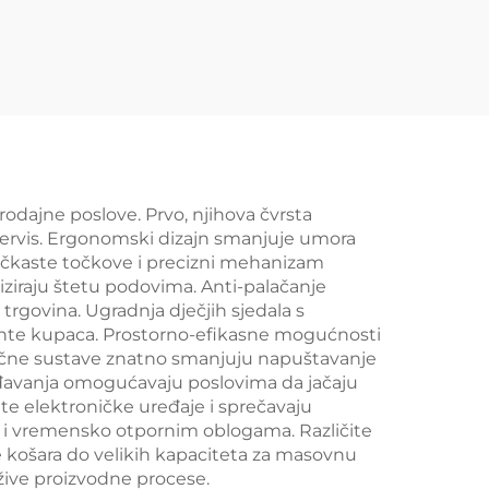
YD-
trgovine YD-S034
dajne poslove. Prvo, njihova čvrsta
n servis. Ergonomski dizajn smanjuje umora
točkaste točkove i precizni mehanizam
ziraju štetu podovima. Anti-palačanje
trgovina. Ugradnja dječjih sjedala s
mente kupaca. Prostorno-efikasne mogućnosti
jučne sustave znatno smanjuju napuštavanje
ođavanja omogućavaju poslovima da jačaju
te elektroničke uređaje i sprečavaju
a i vremensko otpornim oblogama. Različite
e košara do velikih kapaciteta za masovnu
ržive proizvodne procese.