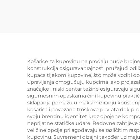
(YD-S027)
o
Košarice za kupovinu na prodaju nude brojne 
konstrukcija osigurava trajnost, pružajući od
kupaca tijekom kupovine, što može voditi do 
upravljanja omogućuju kupcima lako prolazak 
značajke i niski centar težine osiguravaju sig
sigurnosnim opaskama čini kupovinu praktični
sklapanja pomažu u maksimiziranju korištenj
košarica i povezane troškove povrata dok pr
svoju brendnu identitet kroz obojene komponen
neprijatne statičke udare. Redovne zahtjeve
veličine opcije prilagođavaju se različitim 
kupovinu. Suvremeni dizajni također uzimaju u