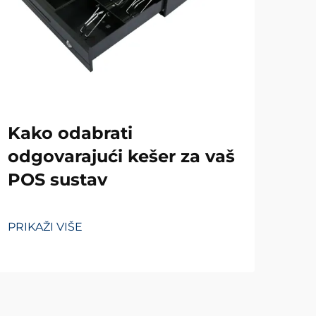
Za
Kako odabrati
im
odgovarajući kešer za vaš
POS sustav
PRIK
PRIKAŽI VIŠE