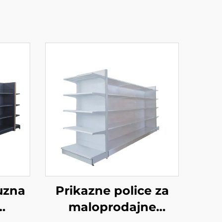
uzna
Prikazne police za
maloprodajne