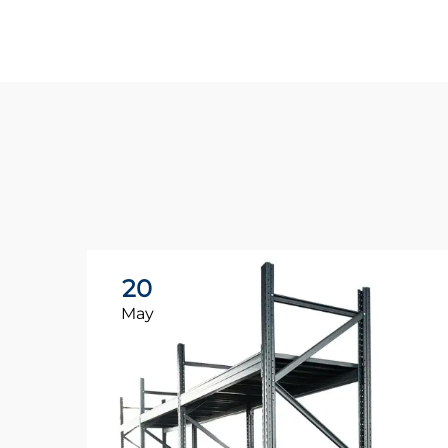
20
May