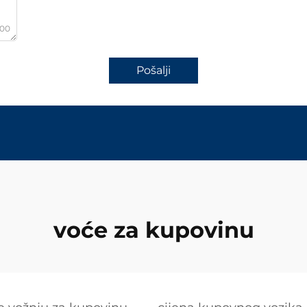
000
Pošalji
voće za kupovinu