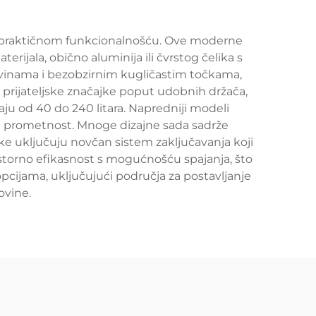
t s praktičnom funkcionalnošću. Ove moderne
rijala, obično aluminija ili čvrstog čelika s
vinama i bezobzirnim kugličastim točkama,
ki prijateljske značajke poput udobnih držača,
aju od 40 do 240 litara. Napredniji modeli
vu prometnost. Mnoge dizajne sada sadrže
ke uključuju novčan sistem zaključavanja koji
rostorno efikasnost s mogućnošću spajanja, što
cijama, uključujući područja za postavljanje
ovine.