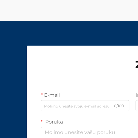
E-mail
0/100
Poruka