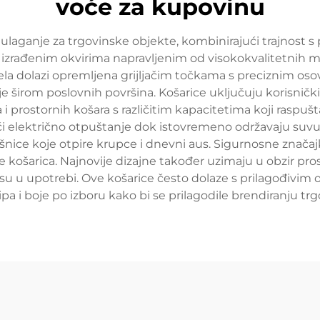
voće za kupovinu
 ulaganje za trgovinske objekte, kombinirajući trajnos
izrađenim okvirima napravljenim od visokokvalitetnih mate
a dolazi opremljena grijljačim točkama s preciznim oso
nje širom poslovnih površina. Košarice uključuju korisnič
i prostornih košara s različitim kapacitetima koji raspušt
ući električno otpuštanje dok istovremeno održavaju su
šnice koje otpire krupce i dnevni aus. Sigurnosne značaj
je košarica. Najnovije dizajne također uzimaju u obzir p
u upotrebi. Ove košarice često dolaze s prilagođivim op
ipa i boje po izboru kako bi se prilagodile brendiranju trg