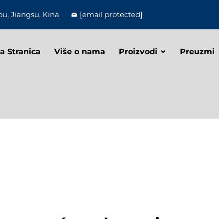
u, Jiangsu, Kina
[email protected]
a Stranica
Više o nama
Proizvodi
Preuzmi