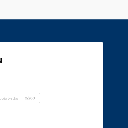
u
0/200