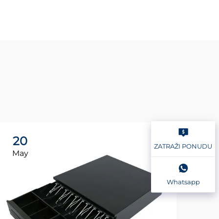
20
2
ZATRAŽI PONUDU
May
Ma
Whatsapp