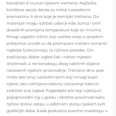
korodirati ili trunuti tijekom vremena. Najčešće
korištene opcije danas su metal s posebnim
premazima ili drvo koje je kemijski tretirano. Ovi
materijali mogu izdržati udarce kiše, sunca i onih
dosadnih promjena temperatura koje svi mrzimo.
Mnogi uspješni tržnici koji uvelike ovise o vanjskim
prikazima utvrdili su da premazani metalni ormariči
najbolje funkcioniraju za njihove potrebe. Oni
zadržavaju dobar izgled čak i nakon mjeseci
izloženosti, a ne korodiraju zbog zaštitnih slojeva
nanesenih tijekom proizvodnje. Tretirano drvo ipak
može dati onaj rustikalni šarm koji mnogi kupci
cijene, iako zahtijeva redovito zatvaranje kako bi
zadržalo svoj izgled. Pogledajte bilo koji cvjetajući
poljoprivredni trg u gradu i obratite pozornost kako
njihovi stolovi ostaju u odličnom stanju tijekom svih
godišnjih doba. Kada poduzeća pravilno investiraju u