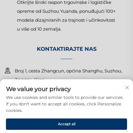
Otkrijte široki raspon trgovinske i logističke
opreme od Suzhou Yuanda, ponuđujući 100+
modela dizajniranih za trajnost i učinkovitost
u više od 10 zemalja.
KONTAKTIRAJTE NAS
Broj 1, cesta Zhangcun, općina Shanghu, Suzhou,
Jiangsu, Kina
We value your privacy
+86-15150179453
We use cookies and similar tools to provide our services.
If you don't want to accept all cookies, click Personalize
[email protected]
cookies.
Autorska prava © 2025 Suzhou Yuanda Commercial
Accept all
Products Co., Ltd. Sva prava pridržana.
Politika privatnosti