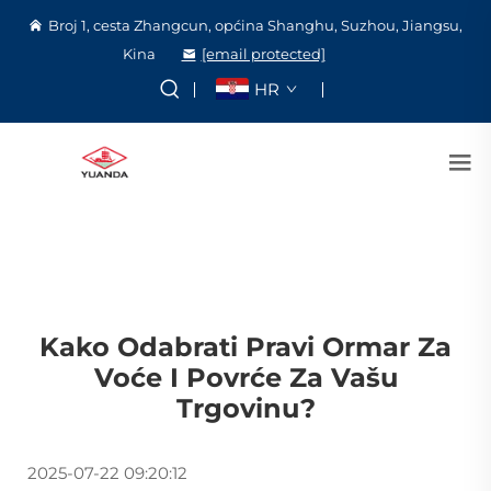
Broj 1, cesta Zhangcun, općina Shanghu, Suzhou, Jiangsu,
Kina
[email protected]
HR
Kako Odabrati Pravi Ormar Za
Voće I Povrće Za Vašu
Trgovinu?
2025-07-22 09:20:12