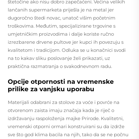
štetočine ako nisu dobro zapečaćeni. Većina velikih
lančanih supermarketa priješla je na metal jer
dugoročno štedi novac, unatoč višim početnim
troškovima. Međutim, specijalizirane trgovine s
umjetničkim proizvodima i dalje koriste ručno
izrezbarene drvene pultove jer kupci ih povezuju s
kvalitetom i tradicijom. Odluka se u konačnici svodi
na to kakav sliku poslovanje želi prikazati, uz
praktična razmatranja o svakodnevnom radu.
Opcije otpornosti na vremenske
prilike za vanjsku uporabu
Materijali odabrani za stolove za voće i povrće na
otvorenom zaista imaju značaja kada je riječ o
izdržavanju raspoloženja majke Prirode. Kvalitetni,
vremenski otporni ormari konstruirani su da izdrže
sve što god klima bacila na njih, tako da se ne počnu