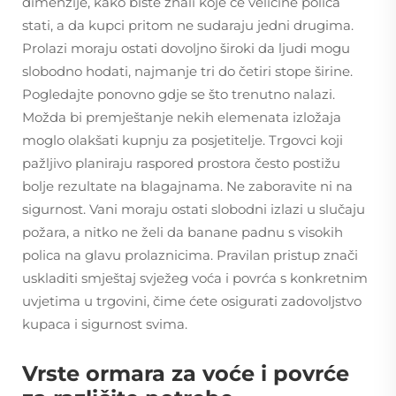
dimenzije, kako biste znali koje će veličine polica
stati, a da kupci pritom ne sudaraju jedni drugima.
Prolazi moraju ostati dovoljno široki da ljudi mogu
slobodno hodati, najmanje tri do četiri stope širine.
Pogledajte ponovno gdje se što trenutno nalazi.
Možda bi premještanje nekih elemenata izložaja
moglo olakšati kupnju za posjetitelje. Trgovci koji
pažljivo planiraju raspored prostora često postižu
bolje rezultate na blagajnama. Ne zaboravite ni na
sigurnost. Vani moraju ostati slobodni izlazi u slučaju
požara, a nitko ne želi da banane padnu s visokih
polica na glavu prolaznicima. Pravilan pristup znači
uskladiti smještaj svježeg voća i povrća s konkretnim
uvjetima u trgovini, čime ćete osigurati zadovoljstvo
kupaca i sigurnost svima.
Vrste ormara za voće i povrće