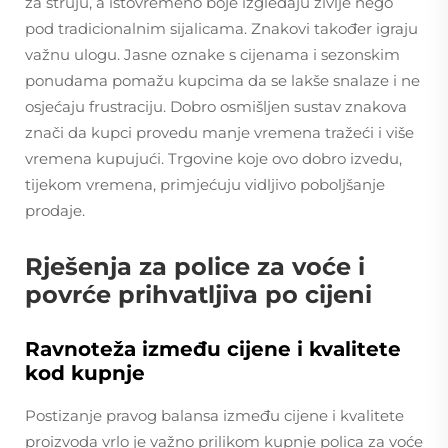
za struju, a istovremeno boje izgledaju življe nego
pod tradicionalnim sijalicama. Znakovi također igraju
važnu ulogu. Jasne oznake s cijenama i sezonskim
ponudama pomažu kupcima da se lakše snalaze i ne
osjećaju frustraciju. Dobro osmišljen sustav znakova
znači da kupci provedu manje vremena tražeći i više
vremena kupujući. Trgovine koje ovo dobro izvedu,
tijekom vremena, primjećuju vidljivo poboljšanje
prodaje.
Rješenja za police za voće i
povrće prihvatljiva po cijeni
Ravnoteža između cijene i kvalitete
kod kupnje
Postizanje pravog balansa između cijene i kvalitete
proizvoda vrlo je važno prilikom kupnje polica za voće