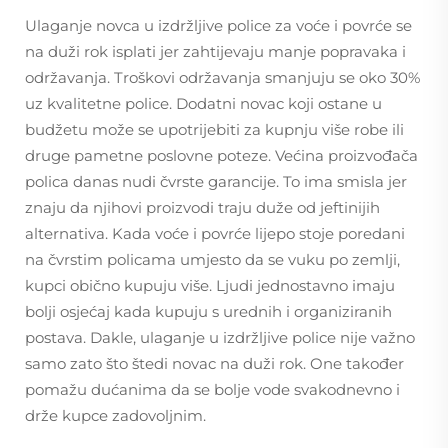
Ulaganje novca u izdržljive police za voće i povrće se
na duži rok isplati jer zahtijevaju manje popravaka i
održavanja. Troškovi održavanja smanjuju se oko 30%
uz kvalitetne police. Dodatni novac koji ostane u
budžetu može se upotrijebiti za kupnju više robe ili
druge pametne poslovne poteze. Većina proizvođača
polica danas nudi čvrste garancije. To ima smisla jer
znaju da njihovi proizvodi traju duže od jeftinijih
alternativa. Kada voće i povrće lijepo stoje poredani
na čvrstim policama umjesto da se vuku po zemlji,
kupci obično kupuju više. Ljudi jednostavno imaju
bolji osjećaj kada kupuju s urednih i organiziranih
postava. Dakle, ulaganje u izdržljive police nije važno
samo zato što štedi novac na duži rok. One također
pomažu dućanima da se bolje vode svakodnevno i
drže kupce zadovoljnim.