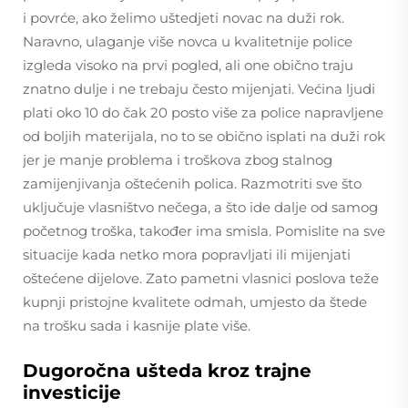
i povrće, ako želimo uštedjeti novac na duži rok.
Naravno, ulaganje više novca u kvalitetnije police
izgleda visoko na prvi pogled, ali one obično traju
znatno dulje i ne trebaju često mijenjati. Većina ljudi
plati oko 10 do čak 20 posto više za police napravljene
od boljih materijala, no to se obično isplati na duži rok
jer je manje problema i troškova zbog stalnog
zamijenjivanja oštećenih polica. Razmotriti sve što
uključuje vlasništvo nečega, a što ide dalje od samog
početnog troška, također ima smisla. Pomislite na sve
situacije kada netko mora popravljati ili mijenjati
oštećene dijelove. Zato pametni vlasnici poslova teže
kupnji pristojne kvalitete odmah, umjesto da štede
na trošku sada i kasnije plate više.
Dugoročna ušteda kroz trajne
investicije