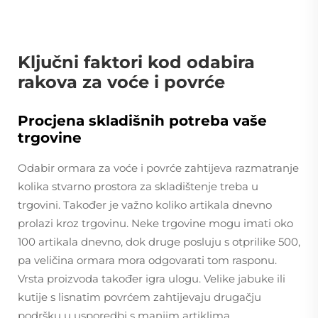
Ključni faktori kod odabira
rakova za voće i povrće
Procjena skladišnih potreba vaše
trgovine
Odabir ormara za voće i povrće zahtijeva razmatranje
kolika stvarno prostora za skladištenje treba u
trgovini. Također je važno koliko artikala dnevno
prolazi kroz trgovinu. Neke trgovine mogu imati oko
100 artikala dnevno, dok druge posluju s otprilike 500,
pa veličina ormara mora odgovarati tom rasponu.
Vrsta proizvoda također igra ulogu. Velike jabuke ili
kutije s lisnatim povrćem zahtijevaju drugačju
podršku u usporedbi s manjim artiklima