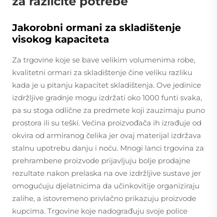
za različite potrebe
Jakorobni ormani za skladištenje
visokog kapaciteta
Za trgovine koje se bave velikim volumenima robe,
kvalitetni ormari za skladištenje čine veliku razliku
kada je u pitanju kapacitet skladištenja. Ove jedinice
izdržljive gradnje mogu izdržati oko 1000 funti svaka,
pa su stoga odlične za predmete koji zauzimaju puno
prostora ili su teški. Većina proizvođača ih izrađuje od
okvira od armiranog čelika jer ovaj materijal izdržava
stalnu upotrebu danju i noću. Mnogi lanci trgovina za
prehrambene proizvode prijavljuju bolje prodajne
rezultate nakon prelaska na ove izdržljive sustave jer
omogućuju djelatnicima da učinkovitije organiziraju
zalihe, a istovremeno privlačno prikazuju proizvode
kupcima. Trgovine koje nadograđuju svoje police