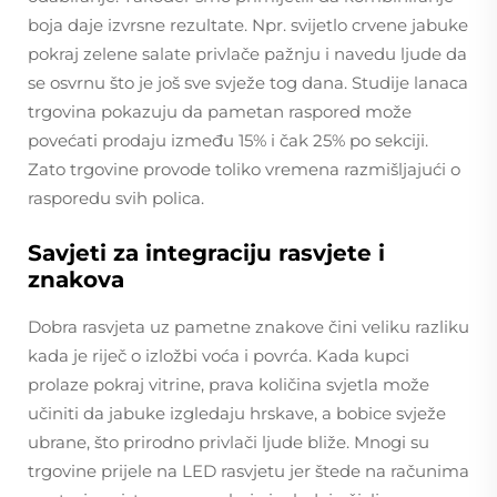
boja daje izvrsne rezultate. Npr. svijetlo crvene jabuke
pokraj zelene salate privlače pažnju i navedu ljude da
se osvrnu što je još sve svježe tog dana. Studije lanaca
trgovina pokazuju da pametan raspored može
povećati prodaju između 15% i čak 25% po sekciji.
Zato trgovine provode toliko vremena razmišljajući o
rasporedu svih polica.
Savjeti za integraciju rasvjete i
znakova
Dobra rasvjeta uz pametne znakove čini veliku razliku
kada je riječ o izložbi voća i povrća. Kada kupci
prolaze pokraj vitrine, prava količina svjetla može
učiniti da jabuke izgledaju hrskave, a bobice svježe
ubrane, što prirodno privlači ljude bliže. Mnogi su
trgovine prijele na LED rasvjetu jer štede na računima