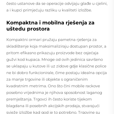
često ustanove da se operacije odvijaju glađe u cjelini,
a i kupci primjećuju razliku u kvaliteti izložbe.
Kompaktna i mobilna rješenja za
uštedu prostora
Kompaktni ormari pružaju pametna rješenja za
skladištenje koja maksimaliziraju dostupan prostor, a
pritom efikasno prikazuju proizvode bez osjećaja
gužvi kod kupaca. Mnoge od ovih jedinica savršeno
se uklapaju u kutove ili uz zidove gdje klasične police
ne bi dobro funkcionirale, čime postaju idealna opcija
za manje trgovine ili objekte s ograničenim
kvadratnim metrima. Ono što čini mobile rackove
posebno vrijednima je njihova sposobnost laganog
premještanja. Trgovci ih često koriste tijekom
blagdana ili posebnih akcijskih prodaja, stvarajući
svježe izložbe kad god je to potrebno. Trgovine su