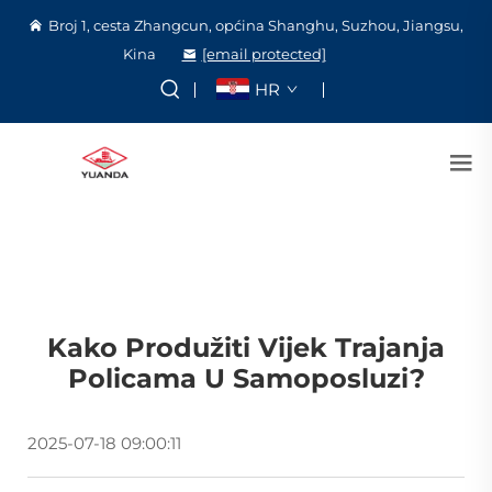
Broj 1, cesta Zhangcun, općina Shanghu, Suzhou, Jiangsu,
Kina
[email protected]
HR
Kako Produžiti Vijek Trajanja
Policama U Samoposluzi?
2025-07-18 09:00:11