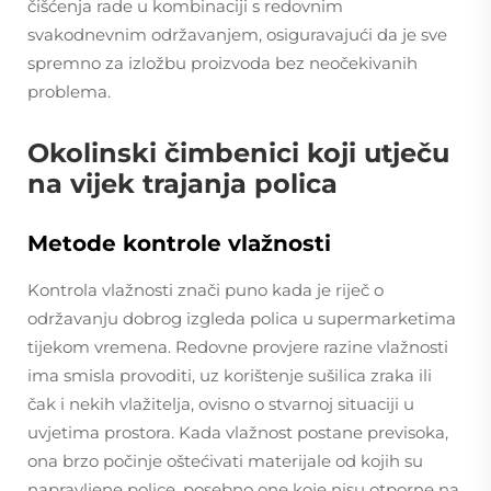
čišćenja rade u kombinaciji s redovnim
svakodnevnim održavanjem, osiguravajući da je sve
spremno za izložbu proizvoda bez neočekivanih
problema.
Okolinski čimbenici koji utječu
na vijek trajanja polica
Metode kontrole vlažnosti
Kontrola vlažnosti znači puno kada je riječ o
održavanju dobrog izgleda polica u supermarketima
tijekom vremena. Redovne provjere razine vlažnosti
ima smisla provoditi, uz korištenje sušilica zraka ili
čak i nekih vlažitelja, ovisno o stvarnoj situaciji u
uvjetima prostora. Kada vlažnost postane previsoka,
ona brzo počinje oštećivati materijale od kojih su
napravljene police, posebno one koje nisu otporne na