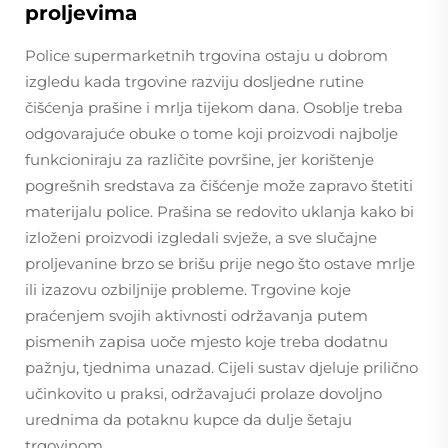
proljevima
Police supermarketnih trgovina ostaju u dobrom
izgledu kada trgovine razviju dosljedne rutine
čišćenja prašine i mrlja tijekom dana. Osoblje treba
odgovarajuće obuke o tome koji proizvodi najbolje
funkcioniraju za različite površine, jer korištenje
pogrešnih sredstava za čišćenje može zapravo štetiti
materijalu police. Prašina se redovito uklanja kako bi
izloženi proizvodi izgledali svježe, a sve slučajne
proljevanine brzo se brišu prije nego što ostave mrlje
ili izazovu ozbiljnije probleme. Trgovine koje
praćenjem svojih aktivnosti održavanja putem
pismenih zapisa uoče mjesto koje treba dodatnu
pažnju, tjednima unazad. Cijeli sustav djeluje prilično
učinkovito u praksi, održavajući prolaze dovoljno
urednima da potaknu kupce da dulje šetaju
trgovinom.