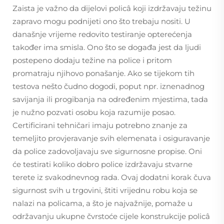
Zaista je važno da dijelovi policâ koji izdržavaju težinu
zapravo mogu podnijeti ono što trebaju nositi. U
današnje vrijeme redovito testiranje opterećenja
također ima smisla. Ono što se događa jest da ljudi
postepeno dodaju težine na police i pritom
promatraju njihovo ponašanje. Ako se tijekom tih
testova nešto čudno dogodi, poput npr. iznenadnog
savijanja ili progibanja na određenim mjestima, tada
je nužno pozvati osobu koja razumije posao.
Certificirani tehničari imaju potrebno znanje za
temeljito provjeravanje svih elemenata i osiguravanje
da police zadovoljavaju sve sigurnosne propise. Oni
će testirati koliko dobro police izdržavaju stvarne
terete iz svakodnevnog rada. Ovaj dodatni korak čuva
sigurnost svih u trgovini, štiti vrijednu robu koja se
nalazi na policama, a što je najvažnije, pomaže u
održavanju ukupne čvrstoće cijele konstrukcije policâ