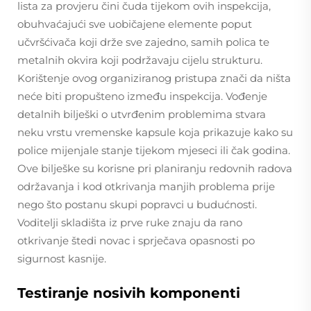
lista za provjeru čini čuda tijekom ovih inspekcija,
obuhvaćajući sve uobičajene elemente poput
učvršćivača koji drže sve zajedno, samih polica te
metalnih okvira koji podržavaju cijelu strukturu.
Korištenje ovog organiziranog pristupa znači da ništa
neće biti propušteno između inspekcija. Vođenje
detalnih bilješki o utvrđenim problemima stvara
neku vrstu vremenske kapsule koja prikazuje kako su
police mijenjale stanje tijekom mjeseci ili čak godina.
Ove bilješke su korisne pri planiranju redovnih radova
održavanja i kod otkrivanja manjih problema prije
nego što postanu skupi popravci u budućnosti.
Voditelji skladišta iz prve ruke znaju da rano
otkrivanje štedi novac i sprječava opasnosti po
sigurnost kasnije.
Testiranje nosivih komponenti