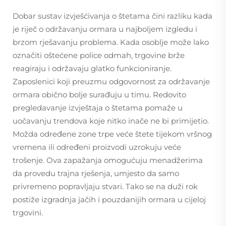
Dobar sustav izvješćivanja o štetama čini razliku kada
je riječ o održavanju ormara u najboljem izgledu i
brzom rješavanju problema. Kada osoblje može lako
označiti oštećene police odmah, trgovine brže
reagiraju i održavaju glatko funkcioniranje.
Zaposlenici koji preuzmu odgovornost za održavanje
ormara obično bolje surađuju u timu. Redovito
pregledavanje izvještaja o štetama pomaže u
uočavanju trendova koje nitko inače ne bi primijetio.
Možda određene zone trpe veće štete tijekom vršnog
vremena ili određeni proizvodi uzrokuju veće
trošenje. Ova zapažanja omogućuju menadžerima
da provedu trajna rješenja, umjesto da samo
privremeno popravljaju stvari. Tako se na duži rok
postiže izgradnja jačih i pouzdanijih ormara u cijeloj
trgovini.