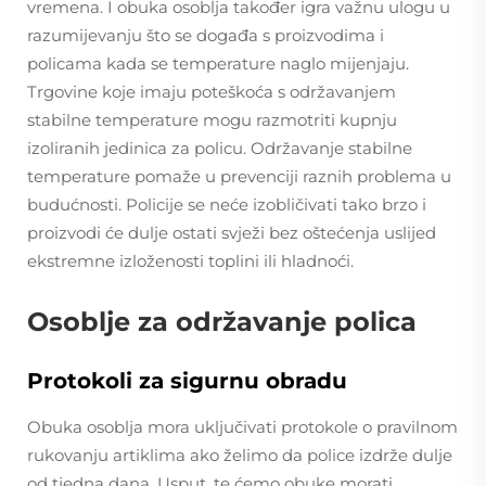
vremena. I obuka osoblja također igra važnu ulogu u
razumijevanju što se događa s proizvodima i
policama kada se temperature naglo mijenjaju.
Trgovine koje imaju poteškoća s održavanjem
stabilne temperature mogu razmotriti kupnju
izoliranih jedinica za policu. Održavanje stabilne
temperature pomaže u prevenciji raznih problema u
budućnosti. Policije se neće izobličivati tako brzo i
proizvodi će dulje ostati svježi bez oštećenja uslijed
ekstremne izloženosti toplini ili hladnoći.
Osoblje za održavanje polica
Protokoli za sigurnu obradu
Obuka osoblja mora uključivati protokole o pravilnom
rukovanju artiklima ako želimo da police izdrže dulje
od tjedna dana. Usput, te ćemo obuke morati