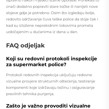
ispravno nakon mjeseci stalne uporabe. Ponekad to
znači dodatno popraviti stare točke ili nanijeti nove
slojeve gdje je potrebno. Osim što izgledaju bolje,
redovito održavanje čuva teške police da stoje čak i
kad su izložene neprekidnim tokovima prometa
uobičajenim u dućanima iz dana u dan.
FAQ odjeljak
Koji su redovni protokoli inspekcije
za supermarket police?
Protokoli redovnih inspekcija uključuju redovne
vizualne provjere strukturnih oštećenja, testiranje
komponenti koje izdržavaju težinu i osiguravanje
pravilnih tehnika punjenja.
Zašto je važno provoditi vizualne