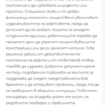
състояние и да избягваме инциденти или
простои. Специални скоби и по-добри
фиксиращи елементи съществено увеличават
издръжливостта на рафтовете, преди да
започнат да се огъват. Когато се огледат
отделните единици, работниците трябва да
преценят дали да укрепят съществуващите
конструкции или да ги заменят напълно. Това
решение зависи от действителното
състояние на рафта и от това какъв товар
трябва да издържа. Доброто документиране
на тези подобрения позволява на екипите за
поддръжка да следят представянето във
времето и да откриват проблеми, преди те да
се превърнат в аварийни ситуации. Повечето
мениджъри на складове знаят от опит, че
редовните проверки и правилната