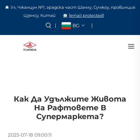
Ул. Чжанцун №1, градска част Шанху, Сучжоу, провинция
Цзянсу, Китай
[email protected]
BG
Как Да Удължите Живота
На Рафтовете В
Супермаркета?
2025-07-18 09:00:11