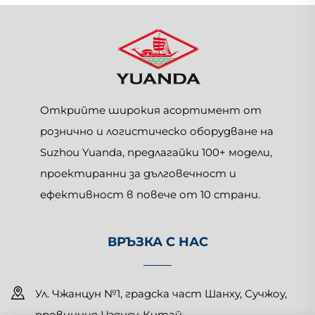
Открийте широкия асортимент от
рознично и логистическо оборудване на
Suzhou Yuanda, предлагайки 100+ модели,
проектиранни за дълговечност и
ефективност в повече от 10 страни.
ВРЪЗКА С НАС
Ул. Чжанцун №1, градска част Шанху, Сучжоу,
провинция Цзянсу, Китай