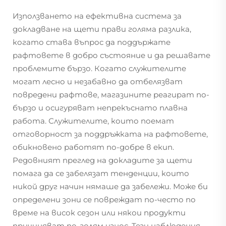
Използването на ефективна система за
докладване на щети прави голяма разлика,
когато става въпрос да поддържате
рафтовете в добро състояние и да решавате
проблемите бързо. Когато служителите
могат лесно и незабавно да отбелязват
повредени рафтове, магазините реагират по-
бързо и осигуряват непрекъснато плавна
работа. Служителите, които поемат
отговорност за поддръжката на рафтовете,
обикновено работят по-добре в екип.
Редовният преглед на докладите за щети
помага да се забелязат тенденции, които
никой друг начин нямаше да забележи. Може би
определени зони се повреждат по-често по
време на висок сезон или някои продукти
причиняват по-голям износ. Тези наблюдения