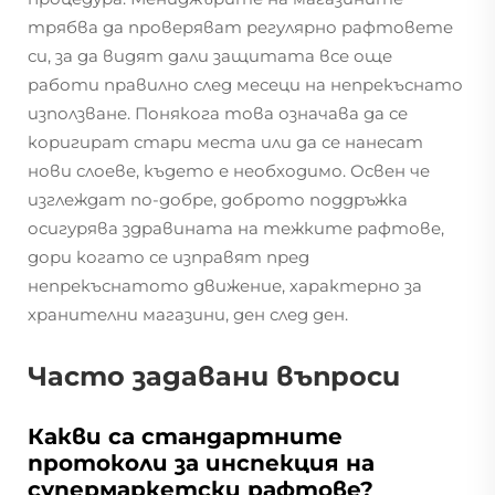
трябва да проверяват регулярно рафтовете
си, за да видят дали защитата все още
работи правилно след месеци на непрекъснато
използване. Понякога това означава да се
коригират стари места или да се нанесат
нови слоеве, където е необходимо. Освен че
изглеждат по-добре, доброто поддръжка
осигурява здравината на тежките рафтове,
дори когато се изправят пред
непрекъснатото движение, характерно за
хранителни магазини, ден след ден.
Часто задавани въпроси
Какви са стандартните
протоколи за инспекция на
супермаркетски рафтове?