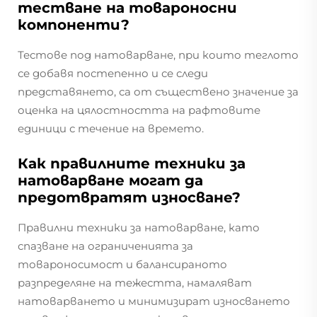
тестване на товароносни
компоненти?
Тестове под натоварване, при които теглото
се добавя постепенно и се следи
представянето, са от съществено значение за
оценка на цялостността на рафтовите
единици с течение на времето.
Как правилните техники за
натоварване могат да
предотвратят износване?
Правилни техники за натоварване, като
спазване на ограниченията за
товароносимост и балансираното
разпределяне на тежестта, намаляват
натоварването и минимизират износването