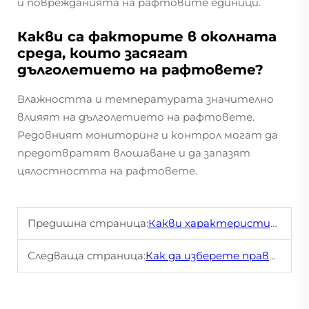
и поврежданията на рафтовите единици.
Какви са факторите в околната
среда, които засягат
дълголетието на рафтовете?
Влажността и температурата значително
влияят на дълголетието на рафтовете.
Редовният мониторинг и контрол могат да
предотвратят влошаване и да запазят
цялостността на рафтовете.
Предишна страница:
Какви характеристики правят рафтовете в супермаркетите по-издръжливи?
Следваща страница:
Как да изберете правилната витрина за зеленчук и плод за магазина си?