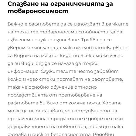
Спазване на ограниченията за
товароносимост
Важно е рафтовете да се използват в рамките
на техните товароносими стойности, за да
избегнем ненужно износване. Трябва да се
уверим, че числата за максимално натоварване
са видими на място, където всеки може лесно
да ги види, без да се налага да търси
информация. Служителите често забравят
колко много стоки поставят на рафтовете,
така че основно обучение относно
последствията от претоварване на
рафтовете би било от голяма полза. Хората
може да не осъзнават, че натрупването на
прекалено много продукти не е добре не само
за управлението на инвентара, но също така
създава и риск за безопасността. Редовни