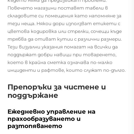
където няма да предизвикат проблеми.
Повечето магазини поставят табели в
складовите си помещения като напомняне за
тези неща. Някои дори използват етикети с
цветова кодировка или стрелки, сочещи къде
трябва да отиват кутии с различни размери.
Тези визуални указания помагат на всички да
поддържат добри навици при товаренето,
което в крайна сметка означава по-малко
инциденти и рафтове, които служат по-дълго.
Препоръки за чистене и
поддържане
Ежедневно управление на
прахообразуването и
разтопяването