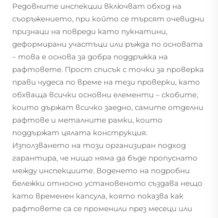
Редовните инспекции включват обход на
съоръжението, при който се търсят очевидни
признаци на повреди като пукнатини,
деформирани участъци или ръжда по основата
– това е основа за добра поддръжка на
рафтовете. Прост списък с точки за проверка
прави чудеса по време на тези проверки, като
обхваща всички основни елементи – скобите,
които държат всичко заедно, самите отделни
рафтове и металните рамки, които
поддържат цялата конструкция.
Използването на този организиран подход
гарантира, че нищо няма да бъде пропуснато
между инспекциите. Воденето на подробни
бележки относно установеното създава нещо
като временен капсула, която показва как
рафтовете са се променили през месеци или