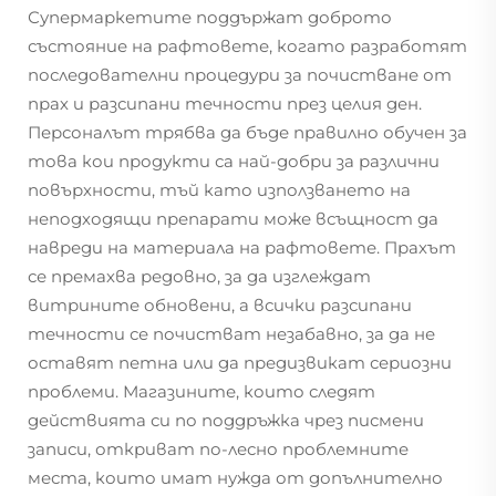
Супермаркетите поддържат доброто
състояние на рафтовете, когато разработят
последователни процедури за почистване от
прах и разсипани течности през целия ден.
Персоналът трябва да бъде правилно обучен за
това кои продукти са най-добри за различни
повърхности, тъй като използването на
неподходящи препарати може всъщност да
навреди на материала на рафтовете. Прахът
се премахва редовно, за да изглеждат
витрините обновени, а всички разсипани
течности се почистват незабавно, за да не
оставят петна или да предизвикат сериозни
проблеми. Магазините, които следят
действията си по поддръжка чрез писмени
записи, откриват по-лесно проблемните
места, които имат нужда от допълнително