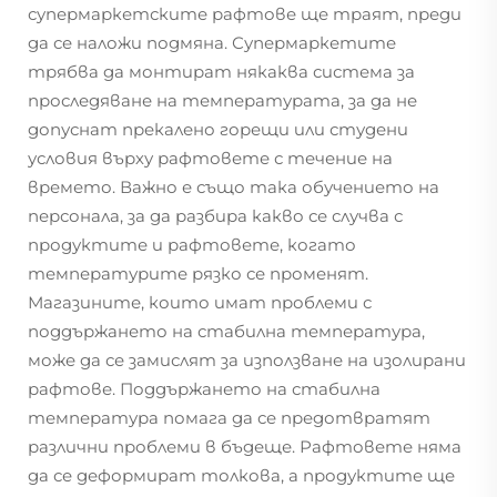
супермаркетските рафтове ще траят, преди
да се наложи подмяна. Супермаркетите
трябва да монтират някаква система за
проследяване на температурата, за да не
допуснат прекалено горещи или студени
условия върху рафтовете с течение на
времето. Важно е също така обучението на
персонала, за да разбира какво се случва с
продуктите и рафтовете, когато
температурите рязко се променят.
Магазините, които имат проблеми с
поддържането на стабилна температура,
може да се замислят за използване на изолирани
рафтове. Поддържането на стабилна
температура помага да се предотвратят
различни проблеми в бъдеще. Рафтовете няма
да се деформират толкова, а продуктите ще