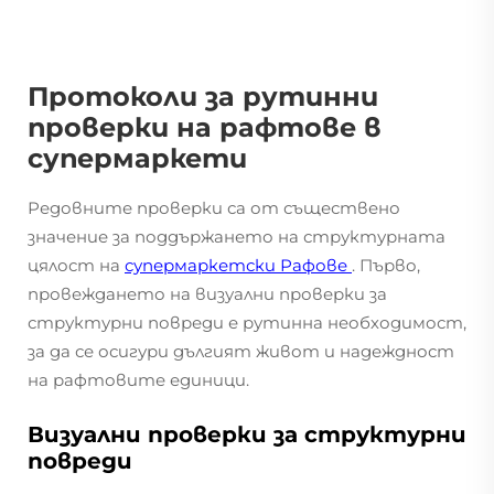
Протоколи за рутинни
проверки на рафтове в
супермаркети
Редовните проверки са от съществено
значение за поддържането на структурната
цялост на
супермаркетски Рафове
. Първо,
провеждането на визуални проверки за
структурни повреди е рутинна необходимост,
за да се осигури дългият живот и надеждност
на рафтовите единици.
Визуални проверки за структурни
повреди