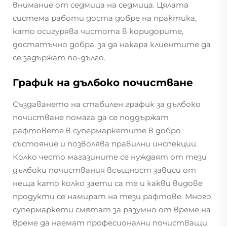
внимание от седмица на седмица. Цялата
система работи доста добре на практика,
като осигурява чистота в коридорите,
достатъчно добра, за да накара клиентите да
се задържат по-дълго.
График на дълбоко почистване
Създаването на стабилен график за дълбоко
почистване помага да се поддържат
рафтовете в супермаркетите в добро
състояние и позволява правилни инспекции.
Колко често магазините се нуждаят от тези
дълбоки почиствания всъщност зависи от
неща като колко заети са те и какви видове
продукти се намират на тези рафтове. Много
супермаркети смятат за разумно от време на
време да наемат професионални почистващи