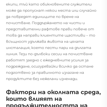
екипи, тъй като обикновените служители
може да пропуснат някои места или случайно
да повредят единиците по време на
почистване. Поддържането на чисти и
представителни рафтове прави повече от
това да направи клиентите щастливи – то
всъщност удължава живота на цялата
инсталация, което пести пари на дългата
линия. Тези по-дълбоки сесии на почистване
работят заедно с ежедневните усилия за
подреждане, осигурявайки всичко да остане
подготвено за правилното излагане на
продуктите без нежелани изненади.
Фактори на околната среда,
които влияят на
продължителността на