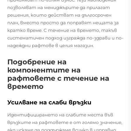
позволяват на мениджърите да прилагат
решения, които действат на дългосрочен
план, вместо просто да поправят нещата за
кратко време. С течение на времето, такъв
систематичен подход изгражда по-здрави и по-
надеждни рафтове в целия магазин.
Подобрение на
компонентите на
рафтовете с течение на
времето
Усилване на слаби връзки
Идентифицирането на слабите места във
връзките на рафтовете е от голямо значение,
ако искаме да поддържаме всичко в изправно