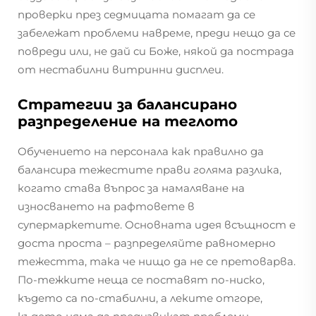
проверки през седмицата помагат да се
забележат проблеми навреме, преди нещо да се
повреди или, не дай си Боже, някой да пострада
от нестабилни витринни дисплеи.
Стратегии за балансирано
разпределение на теглото
Обучението на персонала как правилно да
балансира тежестите прави голяма разлика,
когато става въпрос за намаляване на
износването на рафтовете в
супермаркетите. Основната идея всъщност е
доста проста – разпределяйте равномерно
тежестта, така че нищо да не се претоварва.
По-тежките неща се поставят по-ниско,
където са по-стабилни, а леките отгоре,