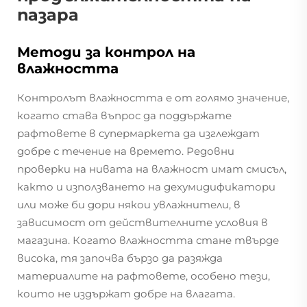
пазара
Методи за контрол на
влажността
Контролът влажността е от голямо значение,
когато става въпрос да поддържате
рафтовете в супермаркета да изглеждат
добре с течение на времето. Редовни
проверки на нивата на влажност имат смисъл,
както и използването на дехумидификатори
или може би дори някои увлажнители, в
зависимост от действителните условия в
магазина. Когато влажността стане твърде
висока, тя започва бързо да разяжда
материалите на рафтовете, особено тези,
които не издържат добре на влагата.