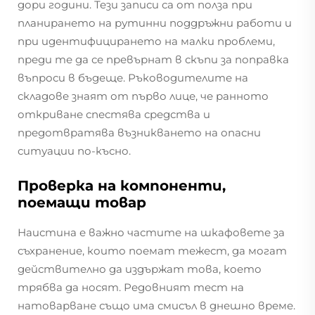
дори години. Тези записи са от полза при
планирането на рутинни поддръжни работи и
при идентифицирането на малки проблеми,
преди те да се превърнат в скъпи за поправка
въпроси в бъдеще. Ръководителите на
складове знаят от първо лице, че ранното
откриване спестява средства и
предотвратява възникването на опасни
ситуации по-късно.
Проверка на компоненти,
поемащи товар
Наистина е важно частите на шкафовете за
съхранение, които поемат тежест, да могат
действително да издържат това, което
трябва да носят. Редовният тест на
натоварване също има смисъл в днешно време.