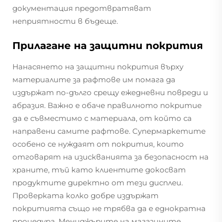
документация предотвратяват
неприятности в бъдеще.
Прилагане на защитни покрития
Нанасянето на защитни покрития върху
материалите за рафтове им помага да
издържат по-дълго срещу ежедневни повреди и
абразия. Важно е обаче правилното покритие
да е съвместимо с материала, от който са
направени самите рафтове. Супермаркетите
особено се нуждаят от покрития, които
отговарят на изискванията за безопасност на
храните, тъй като клиентите докосват
продуктите директно от тези дисплеи.
Проверката колко добре издържат
покритията също не трябва да е еднократна
процедура. Мениджърите на магазините