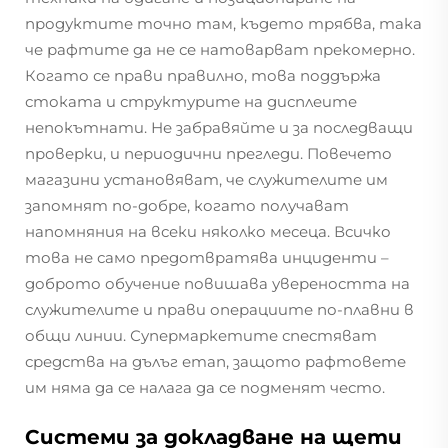
продуктите точно там, където трябва, така
че рафтите да не се натоварват прекомерно.
Когато се прави правилно, това поддържа
стоката и структурите на дисплеите
непокътнати. Не забравяйте и за последващи
проверки, и периодични прегледи. Повечето
магазини установяват, че служителите им
запомнят по-добре, когато получават
напомняния на всеки няколко месеца. Всичко
това не само предотвратява инциденти –
доброто обучение повишава увереността на
служителите и прави операциите по-плавни в
общи линии. Супермаркетите спестяват
средства на дълъг етап, защото рафтовете
им няма да се налага да се подменят често.
Системи за докладване на щети