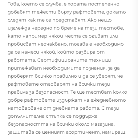
Това, което се случва, е хората постепенно
добавят тежести върху рафтовете, докато
следят как те се представят. Ако нещо
изглежда нередно по време на тези тестове,
като например някои места се огъват или
провисват неочаквано, тогава е необходимо
да се намеси някой, който разбира от
работата. Сертифицираните техници
притежават необходимите познания, за да
проверят всичко правилно и да се уверят, че
рафтовете отговарят на всички тези
правила за безопасност. Те ще тестват колко
добре рафтовете издържат на ежедневното
натоварване от дневната работа. С тази
допълнителна стъпка се поддържа
безопасността на всички около магазина,
защитава се ценният асортимент, намиращ