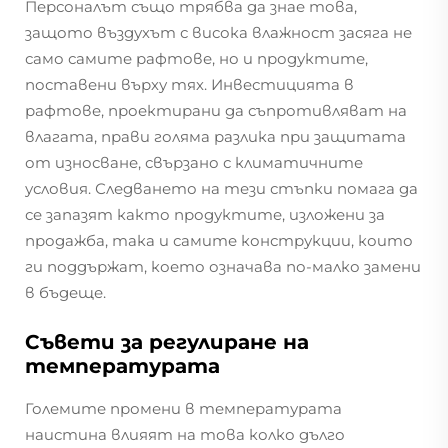
Персоналът също трябва да знае това,
защото въздухът с висока влажност засяга не
само самите рафтове, но и продуктите,
поставени върху тях. Инвестицията в
рафтове, проектирани да съпротивляват на
влагата, прави голяма разлика при защитата
от износване, свързано с климатичните
условия. Следването на тези стъпки помага да
се запазят както продуктите, изложени за
продажба, така и самите конструкции, които
ги поддържат, което означава по-малко замени
в бъдеще.
Съвети за регулиране на
температурата
Големите промени в температурата
наистина влияят на това колко дълго