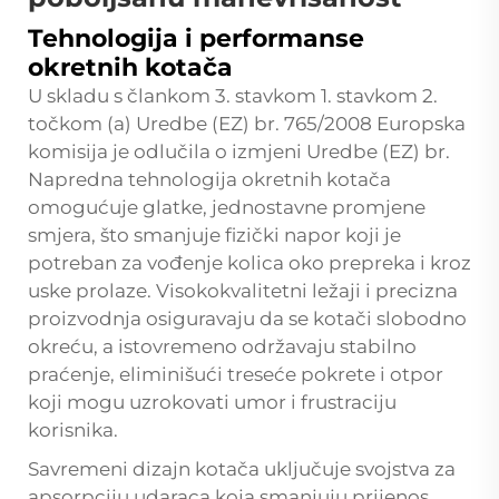
Tehnologija i performanse
okretnih kotača
U skladu s člankom 3. stavkom 1. stavkom 2.
točkom (a) Uredbe (EZ) br. 765/2008 Europska
komisija je odlučila o izmjeni Uredbe (EZ) br.
Napredna tehnologija okretnih kotača
omogućuje glatke, jednostavne promjene
smjera, što smanjuje fizički napor koji je
potreban za vođenje kolica oko prepreka i kroz
uske prolaze. Visokokvalitetni ležaji i precizna
proizvodnja osiguravaju da se kotači slobodno
okreću, a istovremeno održavaju stabilno
praćenje, eliminišući treseće pokrete i otpor
koji mogu uzrokovati umor i frustraciju
korisnika.
Savremeni dizajn kotača uključuje svojstva za
apsorpciju udaraca koja smanjuju prijenos