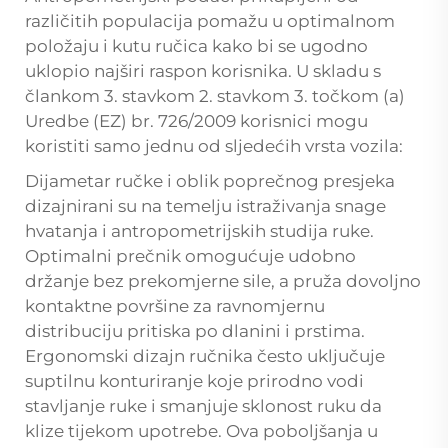
različitih populacija pomažu u optimalnom
položaju i kutu ručica kako bi se ugodno
uklopio najširi raspon korisnika. U skladu s
člankom 3. stavkom 2. stavkom 3. točkom (a)
Uredbe (EZ) br. 726/2009 korisnici mogu
koristiti samo jednu od sljedećih vrsta vozila:
Dijametar ručke i oblik poprečnog presjeka
dizajnirani su na temelju istraživanja snage
hvatanja i antropometrijskih studija ruke.
Optimalni prečnik omogućuje udobno
držanje bez prekomjerne sile, a pruža dovoljno
kontaktne površine za ravnomjernu
distribuciju pritiska po dlanini i prstima.
Ergonomski dizajn ručnika često uključuje
suptilnu konturiranje koje prirodno vodi
stavljanje ruke i smanjuje sklonost ruku da
klize tijekom upotrebe. Ova poboljšanja u