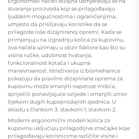
Ergonomski načeli dizajna usmjeravaju se na
stvaranje proizvoda koji se prilagođavaju
ljudskim mogućnostima i ograničenjima,
umjesto da prisiljavaju korisnike da se
prilagode loše dizajniranoj opremi. Kada se
primjenjuju na izgradnju kolica za kupovinu,
ova načela uzimaju u obzir faktore kao što su
visina ručke, udobnost hvatanja,
funkcionalnost kotača i ukupna
manevrisanost. Istraživanja iz biomehanice
pokazuju da pravilno dizajnirana oprema za
kupovinu može smanjiti napetost mišića,
spriječiti ponavljajuće ozljede i smanjiti umor
tijekom dugih kupoprodajnih sjednica. U
skladu s člankom 3. stavkom 1. stavkom 2.
Moderni ergonomični modeli kolica za
kupovinu uključuju prilagodljive značajke koje
prilagođavaju korisnicima različite visine i