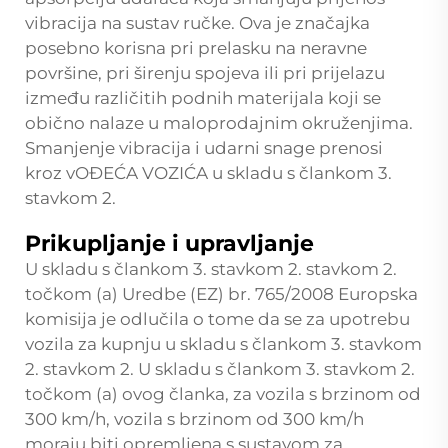
vibracija na sustav ručke. Ova je značajka
posebno korisna pri prelasku na neravne
površine, pri širenju spojeva ili pri prijelazu
između različitih podnih materijala koji se
obično nalaze u maloprodajnim okruženjima.
Smanjenje vibracija i udarni snage prenosi
kroz
vOĐEĆA VOZIĆA
u skladu s člankom 3.
stavkom 2.
Prikupljanje i upravljanje
U skladu s člankom 3. stavkom 2. stavkom 2.
točkom (a) Uredbe (EZ) br. 765/2008 Europska
komisija je odlučila o tome da se za upotrebu
vozila za kupnju u skladu s člankom 3. stavkom
2. stavkom 2. U skladu s člankom 3. stavkom 2.
točkom (a) ovog članka, za vozila s brzinom od
300 km/h, vozila s brzinom od 300 km/h
moraju biti opremljena s sustavom za