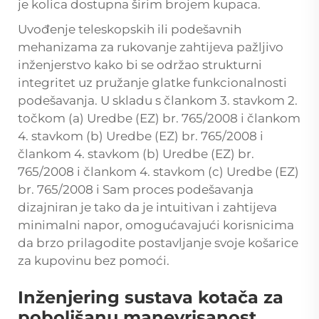
je kolica dostupna širim brojem kupaca.
Uvođenje teleskopskih ili podešavnih
mehanizama za rukovanje zahtijeva pažljivo
inženjerstvo kako bi se održao strukturni
integritet uz pružanje glatke funkcionalnosti
podešavanja. U skladu s člankom 3. stavkom 2.
točkom (a) Uredbe (EZ) br. 765/2008 i člankom
4. stavkom (b) Uredbe (EZ) br. 765/2008 i
člankom 4. stavkom (b) Uredbe (EZ) br.
765/2008 i člankom 4. stavkom (c) Uredbe (EZ)
br. 765/2008 i Sam proces podešavanja
dizajniran je tako da je intuitivan i zahtijeva
minimalni napor, omogućavajući korisnicima
da brzo prilagodite postavljanje svoje košarice
za kupovinu bez pomoći.
Inženjering sustava kotača za
poboljšanu manevrisanost