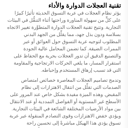
تقنية العجلات الدوارة والأداء
يؤثر نظام العجلات في عربة التسوق الحديثة تأثيرًا كبيرًا
على كلٍّ من سهولة المناورة وراحتها أثناء التنقُّل في البيئات
التجارية. وتتيح تقنية العجلات الدوارة المتطوِّرة تغيير الاتجاه
بسلاسة ودون بذل جهد، مما يقلِّل من الجهد البدني
المطلوب لتوجيه عربة التسوق حول العوائق أو عبر
الممرات الضيقة. كما تضمن المحامل عالية الجودة
والتصنيع الدقيق أن تدور العجلات بحرية مع الحفاظ على
استقرار المسار، ما يلغي الحركات الارتجاجية والمقاومة
التي قد تسبب إرهاق المستخدم وإحباطه.
وتدمج تصاميم العجلات المعاصرة خصائص امتصاص
الصدمات التي تقلِّل من انتقال الاهتزازات إلى نظام
المقبض. وهذه الميزة مفيدة بشكل خاص عند المرور على
الأسطح غير المستوية أو الفواصل التمددية أو عند الانتقال
بين مواد الأرضيات المختلفة الشائعة في البيئات التجارية.
ويؤدي خفض الاهتزازات وقوى التصادم المنقولة عبر
عربة
تسوق
يؤدي هذا الهيكل مباشرةً إلى تحسين راحة