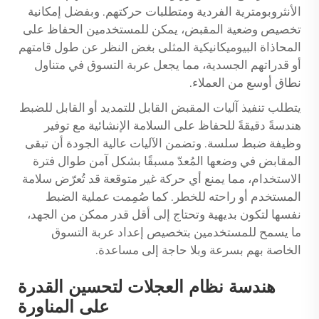
الأنثروبومترية الفردية ومتطلبات حركتهم. وبفضل إمكانية
تخصيص وضعية المقبض، يمكن للمستخدمين الحفاظ على
المحاذاة البيوميكانيكية المثلى بغض النظر عن طول قامتهم
أو قدراتهم الجسدية، مما يجعل عربة التسوق في متناول
نطاق أوسع من العملاء.
يتطلب تنفيذ آليات المقبض القابل للتمديد أو القابل للضبط
هندسةً دقيقةً للحفاظ على السلامة الإنشائية مع توفير
وظيفة ضبط سلسة. وتضمن الآليات عالية الجودة أن تبقى
المقابض في وضعها المُعدّ مسبقًا بشكل آمن طوال فترة
الاستخدام، مما يمنع أي حركة غير متوقعة قد تُعرّض سلامة
المستخدم أو راحته للخطر. كما صُمِمت عملية الضبط
نفسها لتكون بديهية وتحتاج إلى أقل قدر ممكن من الجهد،
ما يسمح للمستخدمين بتخصيص إعداد عربة التسوق
الخاصة بهم بسرعة وبلا حاجة إلى مساعدة.
هندسة نظام العجلات لتحسين القدرة
على المناورة