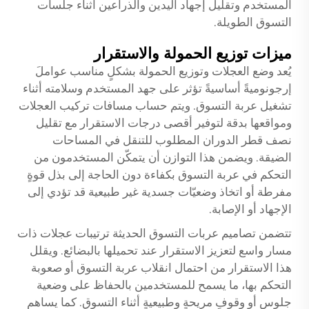
المستخدم وتقليل إجهاد اليدين والذراعين أثناء جلسات
التسوق الطويلة.
ميزات توزيع الحمولة والاستقرار
يُعد وضع العجلات وتوزيع الحمولة بشكلٍ مناسب عواملَ
إرجونوميةً أساسيةً تؤثر على جهد المستخدم وسلامته أثناء
تشغيل عربة التسوق. ويتم حساب مسافات تركيب العجلات
ومواقعها بدقة لتوفير أقصى درجات الاستقرار مع تقليل
نصف قطر الدوران المطلوب للتنقل في المساحات
الضيقة. ويضمن هذا التوازن أن يتمكّن المستخدمون من
التحكم في عربة التسوق بكفاءة دون الحاجة إلى بذل قوةٍ
مفرطة أو اتخاذ وضعيّات جسدية غير طبيعية قد تؤدي إلى
الإجهاد أو الإصابة.
تتضمن تصاميم عربات التسوق الحديثة ترتيبات عجلات ذات
مسار واسع لتعزيز الاستقرار عند تحميلها بالبضائع. ويقلل
هذا الاستقرار من احتمال انقلاب عربة التسوق أو صعوبة
التحكم بها، ما يسمح للمستخدمين بالحفاظ على وضعية
جلوسٍ أو وقوفٍ مريحةٍ وطبيعيةٍ أثناء التسوق. كما يساهم