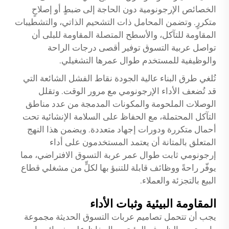
الخصائص الإرجونومية دون الحاجة إلى ضبطٍ أو إصلاحٍ
متكررٍ. وتضمن المحامل ذات التشحيم الذاتي، والتشطيبات
المقاومة للتآكل، والأسطح المتصلة المقاومة للبلى أن
تواصل عربية التسوق توفير أقصى درجات الراحة
والوظيفية للمستخدم طوال عمرها التشغيلي.
تُلغي طرق البناء عالية الجودة نقاط الفشل الشائعة التي
قد تُضعف الأداء الإرجونومي مع مرور الوقت. وتقلل
الوصلات الملحومة والمكونات المدمجة من عدد مناطق
التآكل المحتملة، مع الحفاظ على السلامة الإنشائية تحت
أحمال متكررة ودورات إجهاد متعددة. ويضمن هذا النهج
المتعلق بالمتانة أن يعتمد المستخدمون على أداء
إرجونومي ثابت طوال عمر عربة التسوق الافتراضي، مما
يوفّر راحةً ووظائف قابلة للتنبؤ بها لكلٍّ من مشغلي قطاع
البيع بالتجزئة والعملاء.
المقاومة البيئية وثبات الأداء
يجب أن تتحمل تصاميم عربات التسوق الحديثة مجموعة