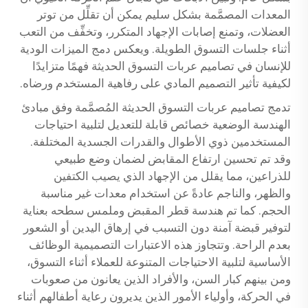
المعدات المصمَّمة بشكل سليم يمكن أن تقلِّل من توتر
العضلات، وتمنع إصابات الإجهاد المتكرر، وتخفِّف من التعب
أثناء جلسات التسوق الطويلة. ويعكس دمج الميزات الودية
للإنسان في تصاميم عربات التسوق الحديثة فهمًا متزايدًا
لكيفية تأثير التصميم المادي على رفاهية المستخدم ورضاه.
تدمج تصاميم عربات التسوق الحديثة المُصمَّمة وفق مبادئ
الهندسة الوضعية خصائص قابلة للتعديل لتلبية احتياجات
المستخدمين ذوي الأطوال والقدرات الجسدية المختلفة.
وقد تم تحسين ارتفاع المقابض لضمان وضع طبيعي
للذراعين، مما يقلل من الإجهاد الذي يصيب الكتفين
والظهر، والناجم عادةً عن استخدام معدات غير مناسبة
الحجم. كما تم هندسة قطر المقبض وملمس سطحه بعناية
لتوفير قبضة آمنة دون التسبب في إرهاق اليدين أو الشعور
بعدم الراحة. وتتجاوز هذه الاعتبارات التصميمية الوظائف
الأساسية لتلبية الاحتياجات المتنوعة للعملاء أثناء التسوق،
ومن بينهم كبار السن، والأفراد الذين يعانون من صعوبات
في الحركة، وأولياء الأمور الذين يديرون رعاية أطفالهم أثناء