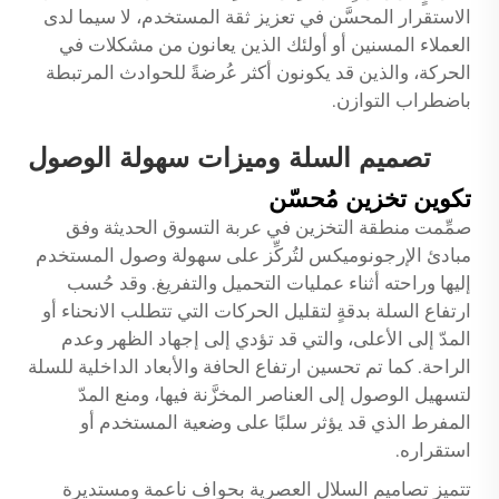
الاستقرار المحسَّن في تعزيز ثقة المستخدم، لا سيما لدى
العملاء المسنين أو أولئك الذين يعانون من مشكلات في
الحركة، والذين قد يكونون أكثر عُرضةً للحوادث المرتبطة
باضطراب التوازن.
تصميم السلة وميزات سهولة الوصول
تكوين تخزين مُحسّن
صمِّمت منطقة التخزين في عربة التسوق الحديثة وفق
مبادئ الإرجونوميكس لتُركِّز على سهولة وصول المستخدم
إليها وراحته أثناء عمليات التحميل والتفريغ. وقد حُسب
ارتفاع السلة بدقةٍ لتقليل الحركات التي تتطلب الانحناء أو
المدّ إلى الأعلى، والتي قد تؤدي إلى إجهاد الظهر وعدم
الراحة. كما تم تحسين ارتفاع الحافة والأبعاد الداخلية للسلة
لتسهيل الوصول إلى العناصر المخزَّنة فيها، ومنع المدّ
المفرط الذي قد يؤثر سلبًا على وضعية المستخدم أو
استقراره.
تتميز تصاميم السلال العصرية بحواف ناعمة ومستديرة