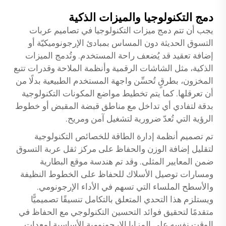
دمج التكنولوجيا والميزات الذكية
يجب أن تتم دمج ميزات التكنولوجيا في تصاميم عربات
التسوق الحديثة دون المساس بمبادئ الإرجونوميكيّة أو
إضافة تعقيد قد يُضعف راحة المستخدم. وتُدمج الميزات
الذكية، مثل الشاشات الرقمية وأنظمة الملاحة وقدرات تتبع
المخزون، بطرقٍ تُحسِّن واجهة المستخدم الطبيعية بدلًا من
أن تعرقلها. كما يتم تخطيط مواضع المكونات التكنولوجية
بدقة لتفادي أي تداخل مع مناطق قبضة المقبض أو خطوط
الرؤية التي تُعدّ ضرورية لتشغيل آمن ومريح.
تم تصميم أنظمة إدارة الطاقة للخصائص التكنولوجية
لتقليل إضافة الوزن والحفاظ على مركز ثقل عربة التسوق
ضمن المعايير المثلى. وقد تم هندسة موقع البطارية
ومسارات توصيل الأسلاك للحفاظ على الخطوط النظيفة
والأسطح الملساء التي تسهم في الأداء الإرجونومي.
ويستلزم هذا التحدي المتعلق بالتكامل تنسيقًا تصميميًّا
متقدمًا لتحقيق فوائد التحسين التكنولوجي مع الحفاظ في
الوقت نفسه على المزايا الإرجونومية الأساسية لمعدات