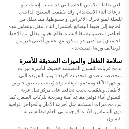
تلغي نقاط التلامس الحادة التي قد تسبب إصابات أو
انزعاجًا أثناء الاستخدام. وقد صُمّمت السطح الداخلي
للسلة لمنع تحرك الأغراض أو سقوطها، مما يقلل من
الحاجة إلى ضبط البضائع باستمرار أثناء النقل. وتتعاون هذه
العناصر التصميمية معًا لإنشاء نظام تخزينٍ يقلل من الإجهاد
الجسدي إلى أدنى حدٍ ممكن، مع تحقيق أقصى قدر من
الوظائف ورضا المستخدم.
سلامة الطفل والميزات الصديقة للأسرة
تدمج عربات التسوق المصممة خصيصًا للأسرة ميزات
متخصصة تتصدى للتحديات الارгонومية الفريدة التي
يواجهها الآباء ومقدمو الرعاية. وقد وُضعت مناطق جلوس
الأطفال وصُمّمت بحيث تحافظ على مركز ثقل عربة
التسوق أثناء توفير مقاعد آمنة ومريحة للركاب الصغار. كما
تم دمج ميزات السلامة مثل أحزمة الأمان والحواجز الواقية
دون المساس بالأداء الإرجونومي العام لنظام عربة
التسوق.
يتطلب إضافة الميزات الخاصة بالأطفال مراعاةً دقيقةً