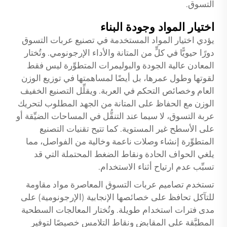
التسوق.
اختيار المواد وجودة البناء
يؤدي اختيار المواد المستخدمة في تصنيع عربات التسوق
دورًا حيويًّا في كلٍّ من المتانة والأداء الإرجونومي. وتُختار
المعادن عالية الجودة والبوليمرات المتطوِّرة ليس فقط
لقوتها وطول عمرها، بل أيضًا لمساهمتها في توزيع الوزن
العام وخصائص التحكم في العربة. ويقلِّل التصنيع الخفيف
الوزن مع الحفاظ على المتانة من الجهد المطلوب لتحريك
عربة التسوق، لا سيما عند التنقُّل في المساحات الضيِّقة أو
على الأسطح غير المستوية. كما تتيح تقنيات التصنيع
المتطوِّرة إنشاء وصلات ناعمة وخالية من الفواصل، مما
يلغي الحواف الحادة ونقاط الضغط المحتملة التي قد
تسبِّب عدم ارتياح أثناء الاستخدام.
تستخدم تصاميم عربات التسوق المعاصرة مواد مقاومة
للتآكل تحافظ على خصائصها الإنجابية (الإرجونومية) على
مدى فترات استخدام طويلة. وتُختار المعالجات السطحية
المطبَّقة على المقابض ونقاط التلامس خصيصًا لتوفير