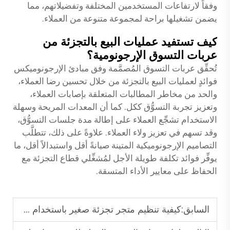
وفقاً لارتفاعات المستخدمين المختلفة وتفضيلاتهم، مما
يضمن تشغيلها براحة لمجموعة متنوعة من العملاء.
كيف تستفيد عمليات البيع بالتجزئة من
عربات التسوق الإرجونومية؟
تُحقِّق عربات التسوق المُصمَّمة وفق مبادئ الإرجونوميكس
فوائدٍ لعمليات البيع بالتجزئة من خلال تحسين رضا العملاء،
والحد من مخاطر المطالبات المتعلقة بإصابات العملاء،
وتعزيز تجربة التسوُّق ككل. كما أن المعدات المريحة وسهلة
الاستخدام تشجِّع العملاء على إطالة مدة جلسات التسوُّق،
وقد تسهم في تعزيز ولاء العملاء. علاوةً على ذلك، تتطلَّب
التصاميم الإرجونوميكية المتينة صيانةً أقل واستبدالاً أقل، ما
يوفِّر فوائد تكلفة طويلة الأجل لمُشغِّلي قطاع التجزئة مع
الحفاظ على معايير الأداء المتسقة.
السابق:
كيفية تنظيم متجر تجزئة صغير باستخدام وحدات رفوف سوبرماركت قابلة للتعديل.