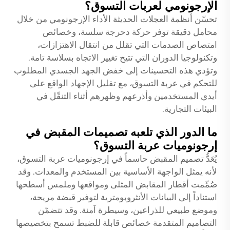
الإرجونومي لعربات التسوق؟
تحسّن أنظمة العجلات الحديثة الأداء الإرجونومي من خلال
محامل دقيقة توفر حركة دحرجة سلسة، وخصائص
امتصاص الصدمات التي تقلل من انتقال الاهتزازات،
وتكنولوجيا الدوران التي تتيح تغيير الاتجاه بسلاسة تامة.
وتؤدي هذه التحسينات إلى خفض الجهد الجسدي المطلوب
للتحكم في عربة التسوق، مع تقليل الإجهاد الواقع على
أيدي المستخدمين وأذرعهم وظهرهم أثناء التنقّل في
البيئات التجارية.
ما الدور الذي تلعبه تصميمات المقبض في
إرجونوميات عربة التسوق؟
يُعَدُّ تصميم المقبض حاسماً في إرجونوميات عربة التسوق،
لأنه يمثل الواجهة الأساسية بين المستخدم والمعدات. وقد
صُمِّمت أقطار المقابض المثلى ومواقعها وملمس أسطحها
استناداً إلى البيانات الأنثروبومترية لتوفير قبضة مريحة،
وموضع طبيعي للذراعين، وسيطرة آمنة. وقد تتضمّن
التصاميم المتقدمة خصائص قابلة للضبط تسمح بتخصيصها