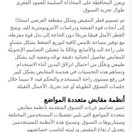
ويعزز المحافظة على المحاذاة السليمة للعمود الفقري
طوال تجربة التسوق.
تم تصميم قطر المقبض وشكل مقطعه العرضي استنادًا
إلى أبحاث قوة القبضة ودراسات الأنثروبومترية لليد. ويتيح
القطر الأمثل قبضًا مريحًا دون الحاجة إلى بذل قوة مفرطة،
مع توفير مساحة تلامس كافية لتوزيع الضغط بشكل متساوٍ
على راحة اليد والأصابع. وغالبًا ما تتضمّن التصاميم الإنجوبيّة
للمقابض تفاصيل انحنائية دقيقة توجّه وضعية اليد بشكل
طبيعي وتقلّل من احتمال انزلاق اليدين أثناء الاستخدام.
وتساهم هذه التحسينات في هندسة المقابض بشكل كبير
في رفع مستوى راحة المستخدم والتحكم فيه، لا سيما خلال
جلسات التسوّق الطويلة أو عند تحريك الأحمال الثقيلة.
أنظمة مقابض متعددة المواضع
تتميز تصاميم عربات التسوق المتقدمة بأنظمة مقابض
متعددة المواضع التي تلبي تفضيلات المستخدمين المختلفة
وسيناريوهات التسوق. وتسمح هذه الأنظمة للمستخدمين
بتعديل ارتفاع المقبض وزاويته لتناسب خصائصهم