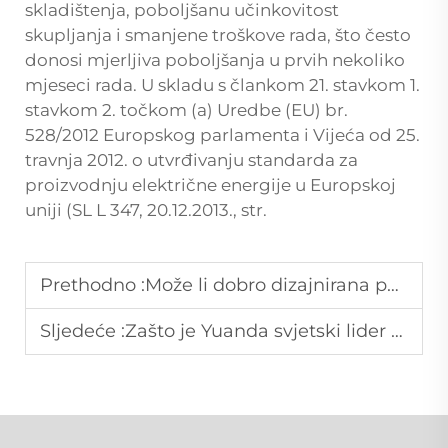
skladištenja, poboljšanu učinkovitost
skupljanja i smanjene troškove rada, što često
donosi mjerljiva poboljšanja u prvih nekoliko
mjeseci rada. U skladu s člankom 21. stavkom 1.
stavkom 2. točkom (a) Uredbe (EU) br.
528/2012 Europskog parlamenta i Vijeća od 25.
travnja 2012. o utvrđivanju standarda za
proizvodnju električne energije u Europskoj
uniji (SL L 347, 20.12.2013., str.
Prethodno :
Može li dobro dizajnirana polica u supermarketu utjecati na ponašanje potrošača?
Sljedeće :
Zašto je Yuanda svjetski lider u profesionalnim maloprodajnim i skladišnim rješenjima.