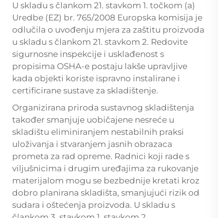
U skladu s člankom 21. stavkom 1. točkom (a)
Uredbe (EZ) br. 765/2008 Europska komisija je
odlučila o uvođenju mjera za zaštitu proizvoda
u skladu s člankom 21. stavkom 2. Redovite
sigurnosne inspekcije i usklađenost s
propisima OSHA-e postaju lakše upravljive
kada objekti koriste ispravno instalirane i
certificirane sustave za skladištenje.
Organizirana priroda sustavnog skladištenja
također smanjuje uobičajene nesreće u
skladištu eliminiranjem nestabilnih praksi
uloživanja i stvaranjem jasnih obrazaca
prometa za rad opreme. Radnici koji rade s
viljušnicima i drugim uređajima za rukovanje
materijalom mogu se bezbednije kretati kroz
dobro planirana skladišta, smanjujući rizik od
sudara i oštećenja proizvoda. U skladu s
člankom 3. stavkom 1. stavkom 2.