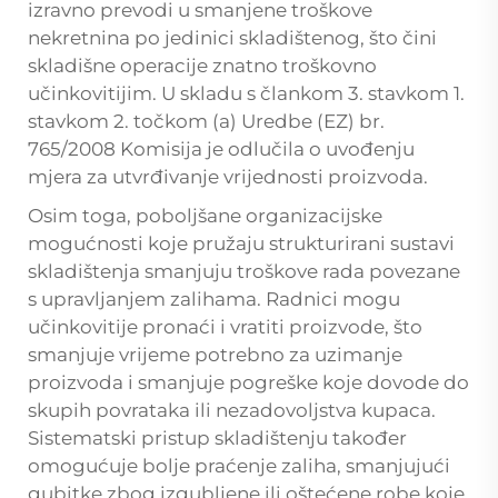
izravno prevodi u smanjene troškove
nekretnina po jedinici skladištenog, što čini
skladišne operacije znatno troškovno
učinkovitijim. U skladu s člankom 3. stavkom 1.
stavkom 2. točkom (a) Uredbe (EZ) br.
765/2008 Komisija je odlučila o uvođenju
mjera za utvrđivanje vrijednosti proizvoda.
Osim toga, poboljšane organizacijske
mogućnosti koje pružaju strukturirani sustavi
skladištenja smanjuju troškove rada povezane
s upravljanjem zalihama. Radnici mogu
učinkovitije pronaći i vratiti proizvode, što
smanjuje vrijeme potrebno za uzimanje
proizvoda i smanjuje pogreške koje dovode do
skupih povrataka ili nezadovoljstva kupaca.
Sistematski pristup skladištenju također
omogućuje bolje praćenje zaliha, smanjujući
gubitke zbog izgubljene ili oštećene robe koje