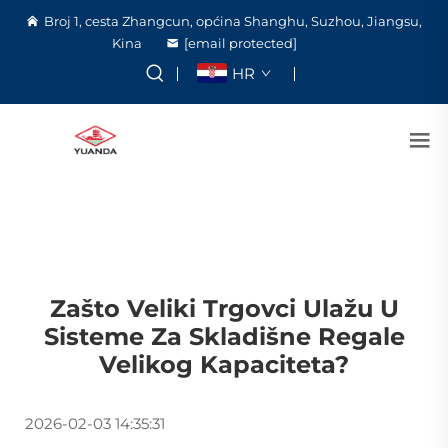
Broj 1, cesta Zhangcun, općina Shanghu, Suzhou, Jiangsu,
Kina
[email protected]
HR
Zašto Veliki Trgovci Ulažu U
Sisteme Za Skladišne Regale
Velikog Kapaciteta?
2026-02-03 14:35:31