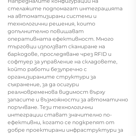
Напредналите конфигурации на
стелажите подпомагат интеграцията
на автоматизирани системи и
технологични решения, които
допълнително повишават
оперативната ефективност. Много
търговци използват сканиране на
баркодове, проследяване чрез RFID и
софтуер за управление на складовете,
който работи безупречно с
организираните структури за
съхранение, за да осигури
реалновременова видимост върху
запасите и възможности за автоматично
поръчване. Тези технологични
интеграции стават значително по-
ефективни, когато се подкрепят от
добре проектирани инфраструктури за