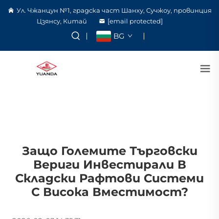
Ул. Чжанцун №1, градска част Шанху, Сучжоу, провинция
Цзянсу, Китай
[email protected]
BG
Защо Големите Търговски
Вериги Инвестирали В
Складски Рафтови Системи
С Висока Вместимост?