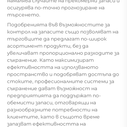
намалява случаите на прекомерни запаси и
осигурява по-точно прогнозиране на
търсенето.
Подобренията във възможностите за
контрол на запасите също позволяват на
търговците да предлагат по-широк
асортимент продукти, без да
увеличават пропорционално разходите за
съхранение. Като максимизират
ефективността на използваното
пространство и подобряват достъпа до
стоките, професионалните системи за
съхранение дават възможност на
предприятията да поддържат по-
обемисти запаси, отговарящи на
разнообразните потребности на
клиентите, като в същото време
запазват ефективността на