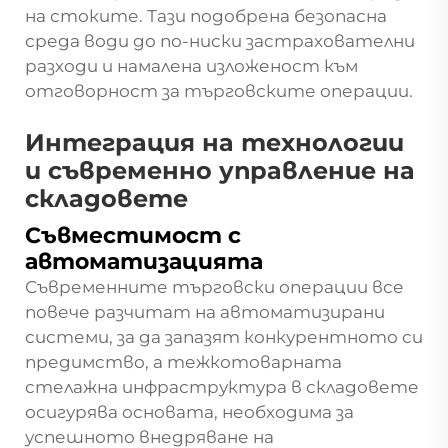
на стоките. Тази подобрена безопасна
среда води до по-ниски застрахователни
разходи и намалена изложеност към
отговорност за търговските операции.
Интеграция на технологии
и съвременно управление на
складовете
Съвместимост с
автоматизацията
Съвременните търговски операции все
повече разчитат на автоматизирани
системи, за да запазят конкурентното си
предимство, а тежкотоварната
стелажна инфраструктура в складовете
осигурява основата, необходима за
успешното внедряване на