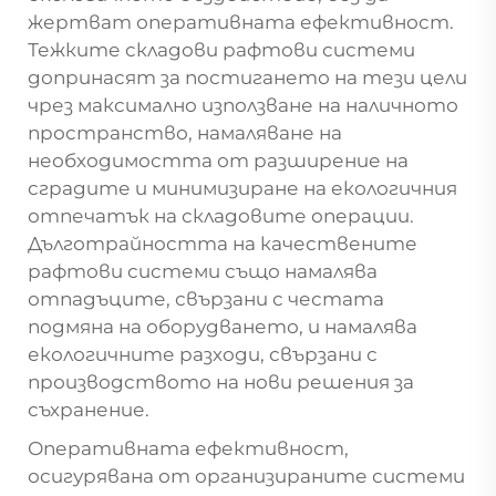
жертват оперативната ефективност.
Тежките складови рафтови системи
допринасят за постигането на тези цели
чрез максимално използване на наличното
пространство, намаляване на
необходимостта от разширение на
сградите и минимизиране на екологичния
отпечатък на складовите операции.
Дълготрайността на качествените
рафтови системи също намалява
отпадъците, свързани с честата
подмяна на оборудването, и намалява
екологичните разходи, свързани с
производството на нови решения за
съхранение.
Оперативната ефективност,
осигурявана от организираните системи