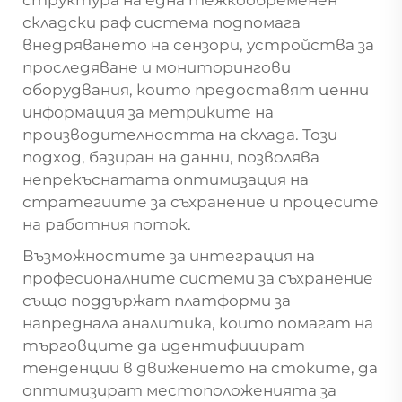
складски раф
система подпомага
внедряването на сензори, устройства за
проследяване и мониторингови
оборудвания, които предоставят ценни
информация за метриките на
производителността на склада. Този
подход, базиран на данни, позволява
непрекъснатата оптимизация на
стратегиите за съхранение и процесите
на работния поток.
Възможностите за интеграция на
професионалните системи за съхранение
също поддържат платформи за
напреднала аналитика, които помагат на
търговците да идентифицират
тенденции в движението на стоките, да
оптимизират местоположенията за