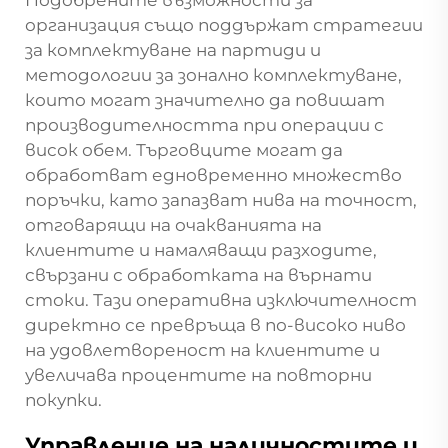
организация също поддържат стратегии
за комплектуване на партиди и
методологии за зонално комплектуване,
които могат значително да повишат
производителността при операции с
висок обем. Търговците могат да
обработват едновременно множество
поръчки, като запазват нива на точност,
отговарящи на очакванията на
клиентите и намаляващи разходите,
свързани с обработката на върнати
стоки. Тази оперативна изключителност
директно се превръща в по-високо ниво
на удовлетвореност на клиентите и
увеличава процентите на повторни
покупки.
Управление на наличностите и