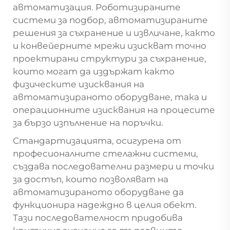
автоматизация. Роботизираните
системи за подбор, автоматизираните
решения за съхранение и извличане, както
и конвейерните мрежи изискват точно
проектирани структури за съхранение,
които могат да издържат както
физическите изисквания на
автоматизираното оборудване, така и
операционните изисквания на процесите
за бързо изпълнение на поръчки.
Стандартизацията, осигурена от
професионалните стелажни системи,
създава последователни размери и точки
за достъп, които позволяват на
автоматизираното оборудване да
функционира надеждно в целия обект.
Тази последователност придобива