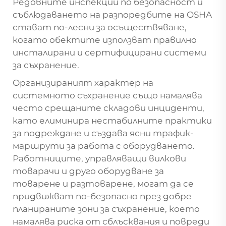
Редовните инспекции по безопасност и
съблюдаването на разпоредбите на OSHA
стават по-лесни за осъществяване,
когато обектите използват правилно
инсталирани и сертифицирани системи
за съхранение.
Организираният характер на
системното съхранение също намалява
често срещаните складови инциденти,
като елиминира нестабилните практики
за подреждане и създава ясни трафик-
маршрути за работа с оборудването.
Работниците, управляващи вилкови
товарачи и друго оборудване за
товарене и разтоварене, могат да се
придвижват по-безопасно през добре
планираните зони за съхранение, което
намалява риска от сблъсквания и повреди