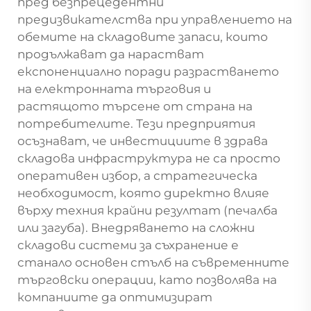
пред безпрецедентни
предизвикателства при управлението на
обемите на складовите запаси, които
продължават да нарастват
експоненциално поради разрастването
на електронната търговия и
растящото търсене от страна на
потребителите. Тези предприятия
осъзнават, че инвестициите в здрава
складова инфраструктура не са просто
оперативен избор, а стратегическа
необходимост, която директно влияе
върху техния крайни резултат (печалба
или загуба). Внедряването на сложни
складови системи за съхранение е
станало основен стълб на съвременните
търговски операции, като позволява на
компаниите да оптимизират