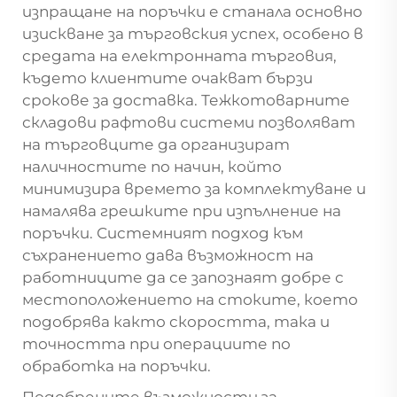
изпращане на поръчки е станала основно
изискване за търговския успех, особено в
средата на електронната търговия,
където клиентите очакват бързи
срокове за доставка. Тежкотоварните
складови рафтови системи позволяват
на търговците да организират
наличностите по начин, който
минимизира времето за комплектуване и
намалява грешките при изпълнение на
поръчки. Системният подход към
съхранението дава възможност на
работниците да се запознаят добре с
местоположението на стоките, което
подобрява както скоростта, така и
точността при операциите по
обработка на поръчки.
Подобрените възможности за