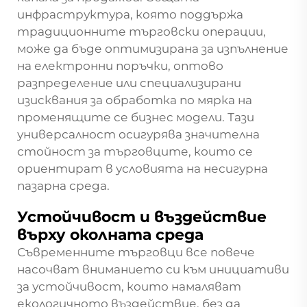
инфраструктура, която поддържа
традиционните търговски операции,
може да бъде оптимизирана за изпълнение
на електронни поръчки, оптово
разпределение или специализирани
изисквания за обработка по мярка на
променящите се бизнес модели. Тази
универсалност осигурява значителна
стойност за търговците, които се
ориентират в условията на несигурна
пазарна среда.
Устойчивост и въздействие
върху околната среда
Съвременните търговци все повече
насочват вниманието си към инициативи
за устойчивост, които намаляват
екологичното въздействие, без да