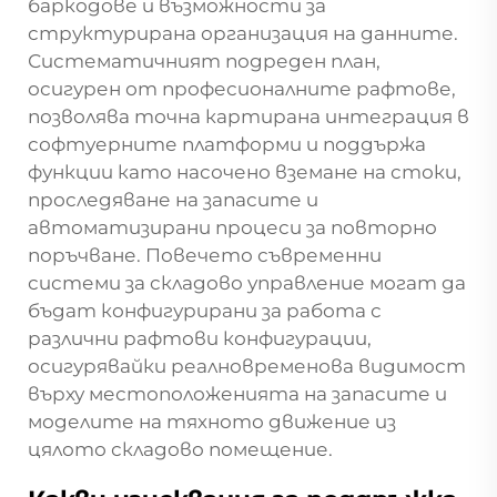
баркодове и възможности за
структурирана организация на данните.
Систематичният подреден план,
осигурен от професионалните рафтове,
позволява точна картирана интеграция в
софтуерните платформи и поддържа
функции като насочено вземане на стоки,
проследяване на запасите и
автоматизирани процеси за повторно
поръчване. Повечето съвременни
системи за складово управление могат да
бъдат конфигурирани за работа с
различни рафтови конфигурации,
осигурявайки реалновременова видимост
върху местоположенията на запасите и
моделите на тяхното движение из
цялото складово помещение.