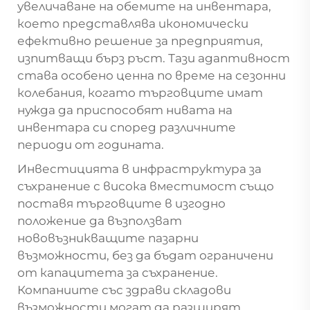
увеличаване на обемите на инвентара,
което представлява икономически
ефективно решение за предприятия,
изпитващи бърз ръст. Тази адаптивност
става особено ценна по време на сезонни
колебания, когато търговците имат
нужда да приспособят нивата на
инвентара си според различните
периоди от годината.
Инвестицията в инфраструктура за
съхранение с висока вместимост също
поставя търговците в изгодно
положение да възползват
нововъзникващите пазарни
възможности, без да бъдат ограничени
от капацитета за съхранение.
Компаниите със здрави складови
възможности могат да разширят