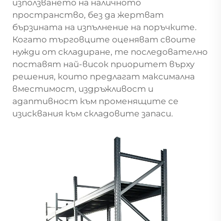
използването на наличното
пространство, без да жертват
бързината на изпълнение на поръчките.
Когато търговците оценяват своите
нужди от складиране, те последователно
поставят най-висок приоритет върху
решения, които предлагат максимална
вместимост, издръжливост и
адаптивност към променящите се
изисквания към складовите запаси.