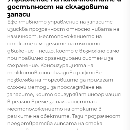
достъпност на складовите
запаси
Ефективното управление на запасите
изисква прозрачност относно нивата на
наличност, местоположението на
стоките и моделите на тяхното
движение – нещо, което е възможно само
при правилно организирани системи за
съхранение. Конфигурацията на
тежкотоварни складови рафтове
позволява на търговците да прилагат
сложни методи за проследяване на
запасите, които осигуряват информация
в реално време за наличността и
местоположението на стоките в
рамките на обектите. Тази прозрачност
предотвратява липсата на стока,