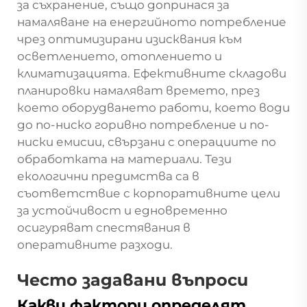
за съхранение, също допринася за
намаляване на енергийното потребление
чрез оптимизирани изисквания към
осветлението, отоплението и
климатизацията. Ефективните складови
планировки намаляват времето, през
което оборудването работи, което води
до по-ниско горивно потребление и по-
ниски емисии, свързани с операциите по
обработката на материали. Тези
екологични предимства са в
съответствие с корпоративните цели
за устойчивост и едновременно
осигуряват спестявания в
оперативните разходи.
Често задавани въпроси
Какви фактори определят