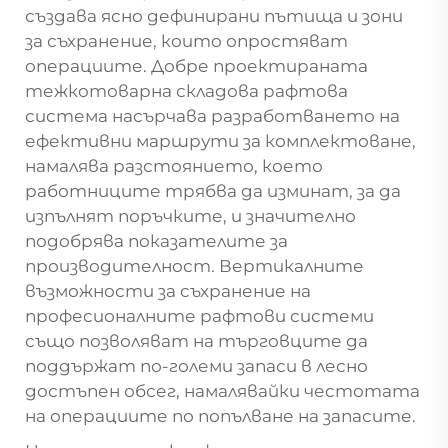
създава ясно дефинирани пътища и зони
за съхранение, които опростяват
операциите. Добре проектираната
тежкотоварна складова рафтовa
система насърчава разработването на
ефективни маршрути за комплектоване,
намалява разстоянието, което
работниците трябва да изминат, за да
изпълнят поръчките, и значително
подобрява показателите за
производителност. Вертикалните
възможности за съхранение на
професионалните рафтови системи
също позволяват на търговците да
поддържат по-големи запаси в лесно
достъпен обсег, намалявайки честотата
на операциите по попълване на запасите.