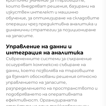
критично значение за търговците,
които внедряват решения, базирани на
изкуствен интелект и машинно
обучение, за оптимизиране на складовите
операции чрез предиктивна аналитика и
динамични стратегии за позициониране
на запасите.
Управление на данни и
интеграция на аналитика
Съвременните системи за съхранение
осигуряват комплексно събиране на
данни, което позволява на търговците
да вземат обосновани решения относно
управлението на запасите,
разпределението на пространството и
подобряването на оперативната
ефективност. Организираната
структура на една
тежкообременен