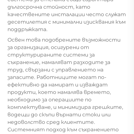
дългосрочна стойност, като
качествените инсталации често служат
десетилетия с минимални изисквания към
поддръжката.
Освен това подобрените възможности
за организация, осигурени от
структурираните системи за
съхранение, намаляват разходите за
труд, свързани с управлението на
запасите. Работниците могат по-
ефективно да намират и изваждат
продукти, което намалява времето,
необходимо за операциите по
комплектуване, и минимизира грешките,
водещи до скъпи върнати стоки или
недоволство сред клиентите.
Системният подход към съхранението