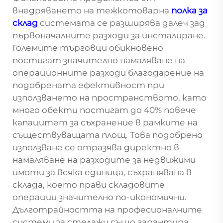
внедряването на тежкотоварна
полка за
склад
системата се разширява далеч зад
първоначалните разходи за инсталиране.
Големите търговци обикновено
постигат значително намаляване на
операционните разходи благодарение на
подобрената ефективност при
използването на пространството, като
много обекти постигат до 40% повече
капацитет за съхранение в рамките на
съществуващата площ. Това подобрено
използване се отразява директно в
намаляване на разходите за недвижими
имоти за всяка единица, съхранявана в
склада, което прави складовите
операции значително по-икономични.
Дълготрайността на професионалните
системи за стелажи също гарантира