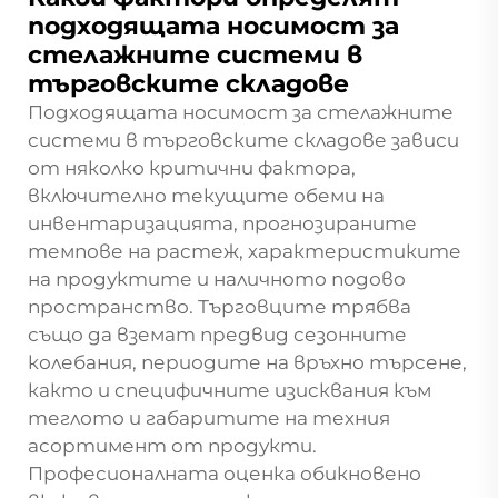
подходящата носимост за
стелажните системи в
търговските складове
Подходящата носимост за стелажните
системи в търговските складове зависи
от няколко критични фактора,
включително текущите обеми на
инвентаризацията, прогнозираните
темпове на растеж, характеристиките
на продуктите и наличното подово
пространство. Търговците трябва
също да вземат предвид сезонните
колебания, периодите на връхно търсене,
както и специфичните изисквания към
теглото и габаритите на техния
асортимент от продукти.
Професионалната оценка обикновено