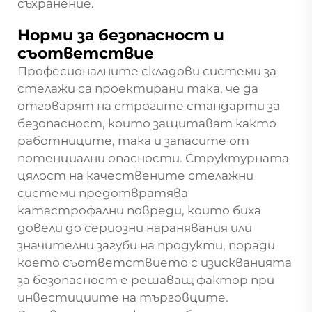
съхранение.
Норми за безопасност и
съответствие
Професионалните складови системи за
стелажи са проектирани така, че да
отговарят на строгите стандарти за
безопасност, които защитават както
работниците, така и запасите от
потенциални опасности. Структурната
цялост на качествените стелажни
системи предотвратява
катастрофални повреди, които биха
довели до сериозни наранявания или
значителни загуби на продукти, поради
което съответствието с изискванията
за безопасност е решаващ фактор при
инвестициите на търговците.