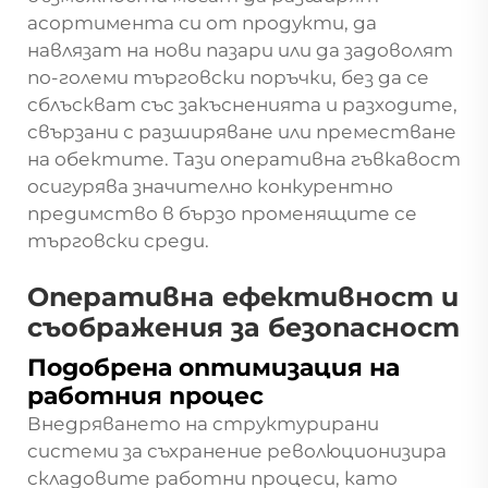
асортимента си от продукти, да
навлязат на нови пазари или да задоволят
по-големи търговски поръчки, без да се
сблъскват със закъсненията и разходите,
свързани с разширяване или преместване
на обектите. Тази оперативна гъвкавост
осигурява значително конкурентно
предимство в бързо променящите се
търговски среди.
Оперативна ефективност и
съображения за безопасност
Подобрена оптимизация на
работния процес
Внедряването на структурирани
системи за съхранение революционизира
складовите работни процеси, като