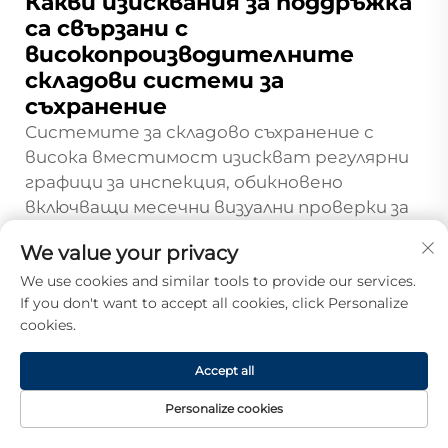
Какви изисквания за поддръжка
са свързани с
високопроизводителните
складови системи за
съхранение
Системите за складово съхранение с
висока вместимост изискват регулярни
графици за инспекция, обикновено
включващи месечни визуални проверки за
повреди, годишни професионални
We value your privacy
инспекции и незабавно внимание към
всички структурни проблеми.
We use cookies and similar tools to provide our services.
If you don't want to accept all cookies, click Personalize
Дейностите по поддръжка обикновено
cookies.
включват проверка за огънати
компоненти, разхлабени връзки, правилно
Accept all
разпределение на товара и
съответствие с ограниченията за
Personalize cookies
тегло. Качествените тежкотоварни
НАЧАЛНА
ПРОДУКТИ
ИМЕЙЛ
ТЕЛ.
СТРАНИЦА