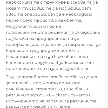
необходимата структурна основа, за да
могат търговците да модифицират
своите операции, без да е необходимо
пълно преустройство на обекта.
Модулният характер на
професионалните решения за складиране
позволява на предприятията да
преорганизират зоните за съхранение, да
коригират разпределението на
вместимостта и да включват нови
категории продукти в зависимост от
променящите се пазарни изисквания.
Тази адаптивност става особено ценна
за търговците, които прилагат
омниканални стратегии, изискващи
различни подходи към складирането и
изпълнението на поръчки за различните
канали за продажби. Същата