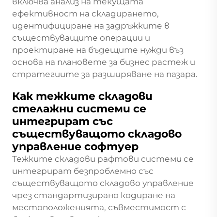
включва анализ на текущата
ефективност на складирането,
идентифициране на задръжките в
съществуващите операции и
проектиране на бъдещите нужди въз
основа на плановете за бизнес растеж и
стратегиите за разширяване на пазара.
Как тежките складови
стелажни системи се
интегрират със
съществуващото складово
управление софтуер
Тежките складови рафтови системи се
интегрират безпроблемно със
съществуващото складово управление
чрез стандартизирано кодиране на
местоположенията, съвместимост с