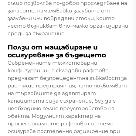
също позволява по-добро проследяване на
запасите, намалявайки загубите от
загубени или повредени стоки, които
често възникват в по-малко организирани
среди за съхранение.
Ползи от мащабиране и
осигуряване за бъдещето
Съвременните тежкотоварни
конфигурации на складови рафтове
предлагат безпрецедентна гъвкавост за
растящи предприятия, като позволяват
на търговците да адаптират
капацитета си за съхранение, без да е
необходимо пълно преустройство на
обекта. Модулният характер на
професионалните рафтови системи
осигурява постепенно разширение при