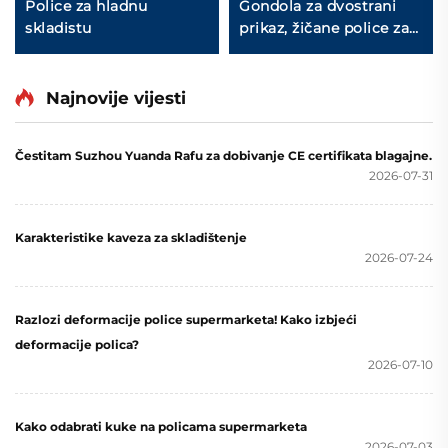
Police za hladnu
Gondola za dvostrani
skladistu
prikaz, žičane police za
skladištenje za
maloprodajnu trgovinu
YD-S002A
Najnovije vijesti
Čestitam Suzhou Yuanda Rafu za dobivanje CE certifikata blagajne.
2026-07-31
Karakteristike kaveza za skladištenje
2026-07-24
Razlozi deformacije police supermarketa! Kako izbjeći
deformacije polica?
2026-07-10
Kako odabrati kuke na policama supermarketa
2026-07-03