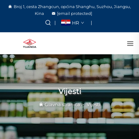
Broj 1, cesta Zhangcun, općina Shanghu, Suzhou, Jiangsu,
Kina
[email protected]
HR
Vijesti
Glavna stranica
>
Vijesti