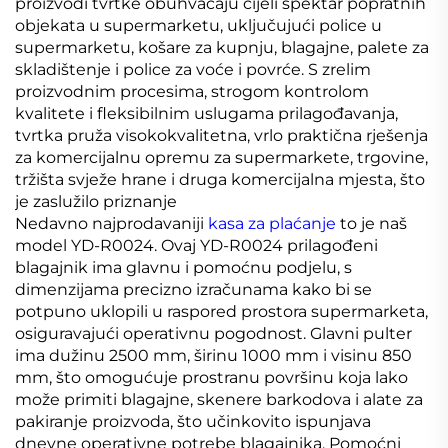
proizvodi tvrtke obuhvaćaju cijeli spektar popratnih
objekata u supermarketu, uključujući police u
supermarketu, košare za kupnju, blagajne, palete za
skladištenje i police za voće i povrće. S zrelim
proizvodnim procesima, strogom kontrolom
kvalitete i fleksibilnim uslugama prilagođavanja,
tvrtka pruža visokokvalitetna, vrlo praktična rješenja
za komercijalnu opremu za supermarkete, trgovine,
tržišta svježe hrane i druga komercijalna mjesta, što
je zaslužilo priznanje
Nedavno najprodavaniji
kasa za plaćanje
to je naš
model YD-R0024. Ovaj YD-R0024 prilagođeni
blagajnik ima glavnu i pomoćnu podjelu, s
dimenzijama precizno izračunama kako bi se
potpuno uklopili u raspored prostora supermarketa,
osiguravajući operativnu pogodnost. Glavni pulter
ima dužinu 2500 mm, širinu 1000 mm i visinu 850
mm, što omogućuje prostranu površinu koja lako
može primiti blagajne, skenere barkodova i alate za
pakiranje proizvoda, što učinkovito ispunjava
dnevne operativne potrebe blagajnika. Pomoćni