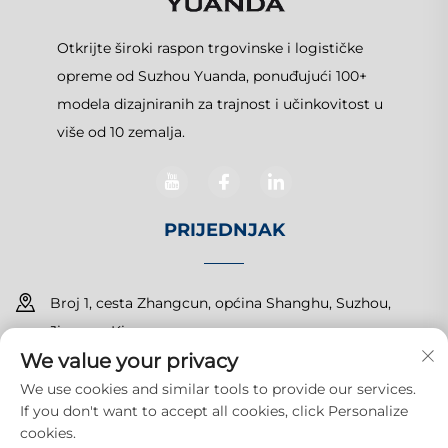
Otkrijte široki raspon trgovinske i logističke
opreme od Suzhou Yuanda, ponuđujući 100+
modela dizajniranih za trajnost i učinkovitost u
više od 10 zemalja.
PRIJEDNJAK
Broj 1, cesta Zhangcun, općina Shanghu, Suzhou,
Jiangsu, Kina
We value your privacy
+86-15150179453
We use cookies and similar tools to provide our services.
If you don't want to accept all cookies, click Personalize
[email protected]
cookies.