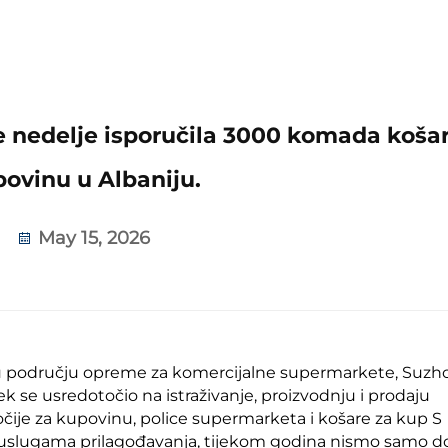
ve nedelje isporučila 3000 komada koša
povinu u Albaniju.
May 15, 2026
u području opreme za komercijalne supermarkete, Suzh
 se usredotočio na istraživanje, proizvodnju i prodaju
čije za kupovinu, police supermarketa i košare za kup S
m uslugama prilagođavanja, tijekom godina nismo samo do