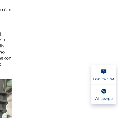
o čini
j
a u
ih
sno
 nakon
z
Dobijte citat
WhatsApp