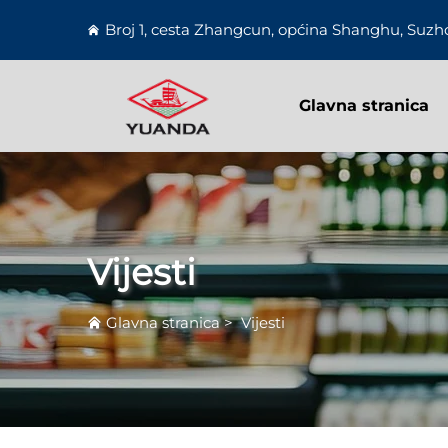
Broj 1, cesta Zhangcun, općina Shanghu, Suzho
Glavna stranica
Vijesti
Glavna stranica
>
Vijesti