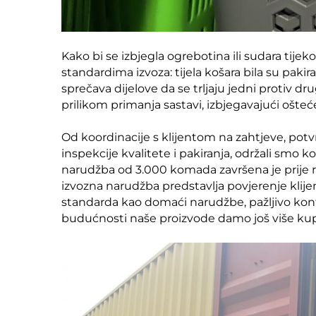
Kako bi se izbjegla ogrebotina ili sudara tijek
standardima izvoza: tijela košara bila su pakir
sprečava dijelove da se trljaju jedni protiv d
prilikom primanja sastavi, izbjegavajući ošte
Od koordinacije s klijentom na zahtjeve, potv
inspekcije kvalitete i pakiranja, održali smo
narudžba od 3.000 komada završena je prije ro
izvozna narudžba predstavlja povjerenje klijen
standarda kao domaći narudžbe, pažljivo kontr
budućnosti naše proizvode damo još više kup