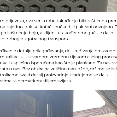
om prijevoza, ova serija robe također je bila zaštićena pr
ana zajedno, dok su kotači i ručke bili pakirani odvojeno. 
rugih i oštećuju boju, a klijentu također omogućuje da ih
ćenje zbog dugotrajnog transporta.
rđivanje detalje prilagođavanja, do uređivanja proizvodnj
 komunikaciju u stvarnom vremenu tijekom cijelog procesa
ka i uspješno isporučena kao što je planirano. Za nas, s
ata u nas. Bez obzira na veličinu narudžbe, držimo se ist
oliramo svaki detalj proizvodnje, i radujemo se da u
cima supermarketa diljem svijeta.