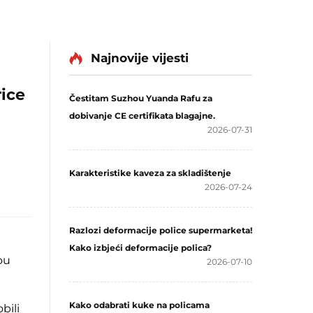
Najnovije vijesti
rice
Čestitam Suzhou Yuanda Rafu za
dobivanje CE certifikata blagajne.
2026-07-31
Karakteristike kaveza za skladištenje
2026-07-24
Razlozi deformacije police supermarketa!
Kako izbjeći deformacije polica?
ou
2026-07-10
Kako odabrati kuke na policama
bili