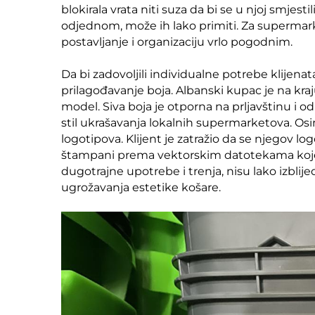
blokirala vrata niti suza da bi se u njoj smjest
odjednom, može ih lako primiti. Za supermarke
postavljanje i organizaciju vrlo pogodnim.
Da bi zadovoljili individualne potrebe klijena
prilagođavanje boja. Albanski kupac je na kraj
model. Siva boja je otporna na prljavštinu i 
stil ukrašavanja lokalnih supermarketova. O
logotipova. Klijent je zatražio da se njegov 
štampani prema vektorskim datotekama koje su
dugotrajne upotrebe i trenja, nisu lako izbli
ugrožavanja estetike košare.