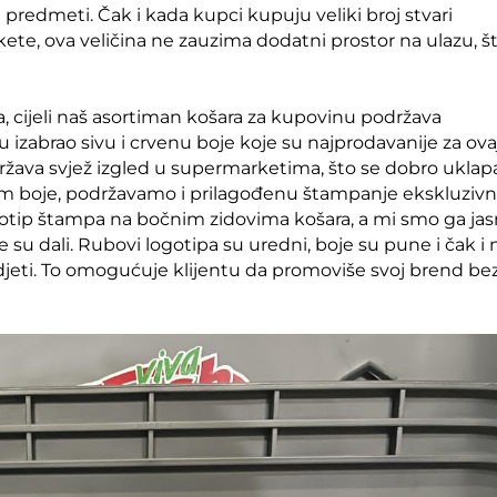
ili predmeti. Čak i kada kupci kupuju veliki broj stvari
te, ova veličina ne zauzima dodatni prostor na ulazu, št
ta, cijeli naš asortiman košara za kupovinu podržava
u izabrao sivu i crvenu boje koje su najprodavanije za ova
održava svjež izgled u supermarketima, što se dobro uklap
sim boje, podržavamo i prilagođenu štampanje ekskluzivn
logotip štampa na bočnim zidovima košara, a mi smo ga ja
 dali. Rubovi logotipa su uredni, boje su pune i čak i
jedjeti. To omogućuje klijentu da promoviše svoj brend be