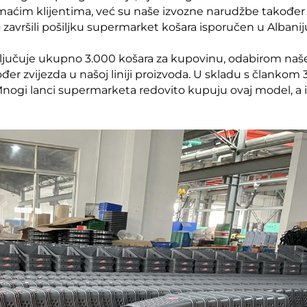
im klijentima, već su naše izvozne narudžbe također
 završili pošiljku supermarket košara isporučen u Albanij
ključuje ukupno 3.000 košara za kupovinu, odabirom naš
đer zvijezda u našoj liniji proizvoda. U skladu s člankom 3
Mnogi lanci supermarketa redovito kupuju ovaj model, a i