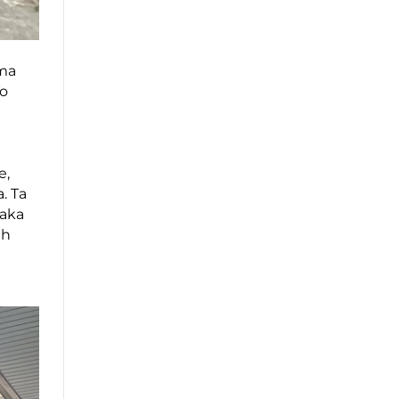
ema
To
e,
. Ta
vaka
ih