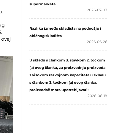
supermarketa
2026-07-03
u.
eg
Razlika između skladišta na podnožju i
.
običnog skladišta
 ovaj
2026-06-26
U skladu s člankom 3. stavkom 2. točkom
(a) ovog članka, za proizvodnju proizvoda
s visokom razvojnom kapaciteta u skladu
s člankom 3. točkom (a) ovog članka,
proizvođač mora upotrebljavati:
2026-06-18