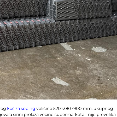
ovog
koš za šoping
veličine 520×380×900 mm, ukupnog
ovara širini prolaza većine supermarketa - nije prevelika 