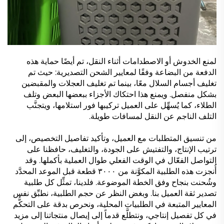
لمنع الخدوش أو الاصطدامات أثناء النقل، تم أيضًا حماية هذه
الدفعة من البضاعة وفقًا لمعايير الشحن التصديرية: حيث تم
تغليف أجسام السلال معًا، بينما تم تغليف العجلات والمقبضين
بشكل منفصل. ويمنع هذا احتكاك الأجزاء ببعضها البعض وتلف
الطلاء، كما يُسهِّل على العميل تركيبها فور استلامها، ويتجنَّب
التلف الناجم عن النقل لمسافات طويلة.
من تنسيق المتطلبات مع العميل، وتأكيد تفاصيل التخصيص، إلى
ترتيب الإنتاج، والتفتيش على الجودة، والتغليف، حافظنا على
التواصل الفعّال في الوقت الفعلي طوال العملية بأكملها. وقد
أُنجزت هذه الطلبية المكوَّنة من ٣٠٠٠ قطعة قبل الموعد المحدَّد
وشُحنت بنجاح وفق الخطة الموضوعة. فلدينا، تمثِّل كل طلبية
تصدير ثقة العميل بنا. وبغض النظر عن حجم الطلبية، نطبِّق نفس
المعايير المتبعة في الطلبيات المحلية، ونحرص بدقة على التحكُّم
في كل تفصيل إنتاجي، ونتطلَّع قدماً إلى إيصال منتجاتنا إلى مزيد