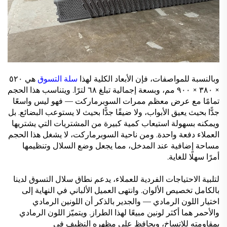
وبالنسبة للمواصفات، فإن الأبعاد الكلية لهذا
سلة التسوق
هي ٥٢٠
× ٣٨٠ × ٩٠٠ مم، وبسعة إجمالية تبلغ ٦٨ لترًا. ويتناسب هذا الحجم
تمامًا مع عرض معظم ممرات السوبرماركت — فهو ليس واسعًا
جدًّا بحيث يعيق الأبواب، ولا ضيقًا جدًّا بحيث لا يستوعب البضائع. بل
ويمكنه بسهولة استيعاب كمية كبيرة من المشتريات التي يشتريها
العملاء دفعة واحدة. ومن ناحية السوبرماركت، لا يشغل هذا الحجم
مساحة إضافية عند المدخل، مما يجعل وضع السلال وتنظيمها
أمرًا سهلًا للغاية.
لتلبية الاحتياجات الفردية للعملاء، يدعم نطاق سلال التسوق لدينا
بالكامل تخصيص الألوان. وانتهى العميل الألباني في النهاية إلى
اختيار اللون الرمادي — والجدير بالذكر أن اللونين الرمادي
والأحمر هما أكثر لونين مبيعًا لهذا الطراز. ويتميّز اللون الرمادي
بمقاومته للاتساخ، ويحافظ على مظهره النظيف في