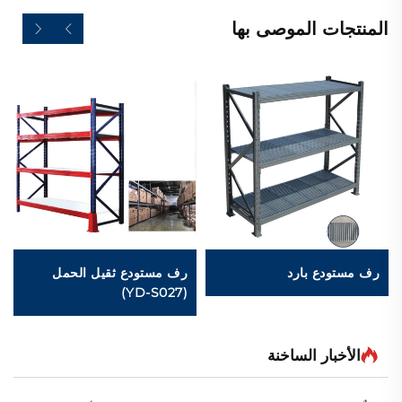
المنتجات الموصى بها
رف مستودع بارد
رف مستودع ثقيل الحمل
(YD-S027)
الأخبار الساخنة