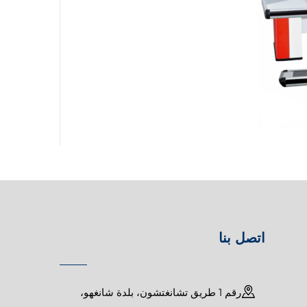
اتصل بنا
رقم 1 طريق تشانغتشون، بلدة شانغهو،