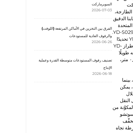
السوبرماركت
ركت
2026-07-03
الطازجة،
نا الدقيق
إلى المملكة المتحدة
الفرق بين التخزين في الأماكن المرتفعة (اللوفت)
فهي منتجات نجمية من سلسلة رفوف التخزين المخزنية التابعة لشركة سوتشو يواندا: وهي رفوف التخزين المتوسطة طراز YD-S029.
والرفوف العادية للمستودعات
وفي سوق معدات المستودعات الدولية التنافسية للغاية، فإن السبب الذي دعا العملاء البريطانيين إلى اختيار طراز YD-S029 تحديدًا
2026-06-26
من بين العديد من الموردين هو الأداء والاستقرار الاستثنائيين اللذين يظهرهما هذا الطراز في المساحات المحدودة. وقد صُمِّم طراز YD-
 طويلًا
جدًّا، وطرح جزءٍ واحدٍ تجعله قصيرًا جدًّا". ويبلغ ارتفاعه القياسي ٢ متر (٢٠٠٠ مم)، مع طولٍ واسعٍ يبلغ ٢ متر وعرضٍ قدره ٠٫٦ متر،
تصنيف رفوف المستودعات متوسطة القدرة وعملية
الإنتاج
2026-06-18
 المتين للرف، بينما
جهاد بشكلٍ متساوٍ، وبالاشتراك مع الأرفف عالية الجودة ذات السماكة ٠٫٥ مم، يمكن
ستغلال
 النقل
كوَّنة من
 سوتشو
خفِّف
رطة تجاه