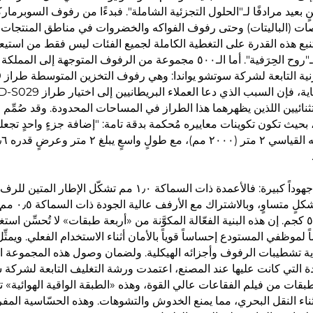
بعيد مرادفًا لـ"الحلول التجزئية الشاملة". فبدءًا من رفوف السوبرما
منصات (الباليتات) وحتى رفوف الفواكه والخضروات في مناطق المنتجات 
بع هذه القدرة على التغطية الكاملة لجميع الفئات ليس فقط من استيعاب
لاحتياجات السوق، بل أيضًا من التزامنا الطويل الأمد بـ"روح الحِرَفية". أما الـ٥٠٠ مجموعة من الرفوف المتوجهة 
بحيث تكون تكوينات معاييره مُحكمة بدقة تامة: "إضافة جزءٍ واحدٍ تجعله
في التفاصيل غير المرئية، بذلت شركة سوتشو يواندا جهوداً كبيرة: فالأعمدة ذات السماكة ١٫٠ مم تشكّل الإطار
تضمن العوارض ذات السماكة ١٫١ مم توزيع الإ
لكل طبقة أن تحمِل بسهولة وزناً يتراوح بين ٣٠٠ و٥٠٠ كجم. إن هذه البنية الفعّالة المكوَّنة من «أربعة طبقات» لا تُحسِّن ا
موظفي المستودع إحساساً قوياً بالأمان أثناء الاستخدام الفعلي. ويمثِّل
اية تشطيبات الرفوف وأجزائه الهيكلية. ولضمان وصول هذه المجموعة الم
جودة التي كانت عليها عند المصنع، اعتمدت ورشة التغليف التابعة لشركة
 طبقات من فيلم الفقاعات عالي القوة، وهذه «الطبقة الواقية الهوائية» ت
 أثناء النقل البحري، مما يمنع الخدوش والتشوهات. وهذه الحسّاسية المف