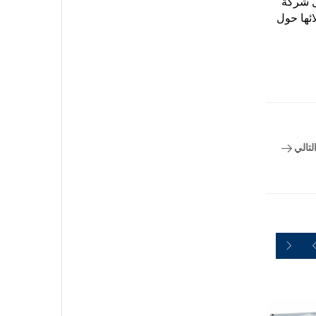
صل شركة
ائها حول
لتالي