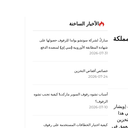
الأخبار الساخنة
ى المملكة
مباركٌ لشركة سوتشو يواندا للرفوف حصولها على
شهادة المطابقة الأوروبية (سي إي) لمنضدة الدفع
2026-07-31
خصائص أقفاص التخزين
2026-07-24
أسباب تشوه رفوف السوبر ماركت! كيفية تجنب تشوه
الرفوف؟
 (ويشار
2026-07-10
ي هذا
٥ مجموعة من رفوف التخزين
كيفية اختيار الخطافات المستخدمة على رفوف
 بعمق في