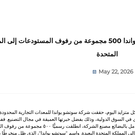
أخبار جيدة! صدرت شركة سوتشو يواندا 500 مجموعة من رفوف المستودعات إل
المتحدة
May 22, 2026
ل متزايد اليوم، حققت شركة سوتشو يواندا للمعدات التجارية المحدودة
خرى في السوق الدولية، وذلك بفضل خبرتها العميقة في مجال التصنيع. فف
الأسبوع، ومع مغادرة آخر شاحنة حاويات محملة بالكامل بالبضائع مصنع الشركة، انطلقت رسميًّا ٠٠
إلى المملكة المتحدة البعيدة. واسم "سوتشو يواندا"، الذي ظل منخرطًا