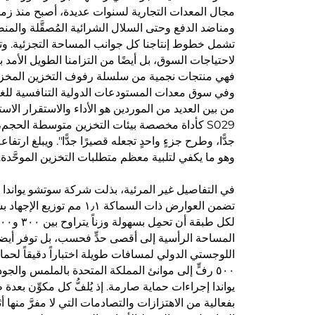
مجال المعدات التجارية لسنوات عديدة، أصبح منذ زمنٍ 
ومناضد الدفع وحتى السلال الشرائية المُصقَّلة وال
تشمل خطوط إنتاجنا كل جوانب المساحة التجزئية. وتن
S029 كأداة مخصصة بيئات التخزين متوسطة الحجم، 
وهو ما يكفي لتلبية معظم متطلبات التخزين الموحَّدة.
المساحة الرأسية إلى أقصى حدٍّ فحسب، بل توفر أيضاً ل
اللوجستي الدولي لمسافات طويلة اختباراً دقيقاً لحم
٥٠٠ رفٍّ إلى موانئ المملكة المتحدة بالملمس وال
يواندا إجراءات حماية صارمة. إذ يُلفُّ كل مكوِّن بعدة
بفعالية من الاهتزازات والتصادمات التي لا مفرَّ منها