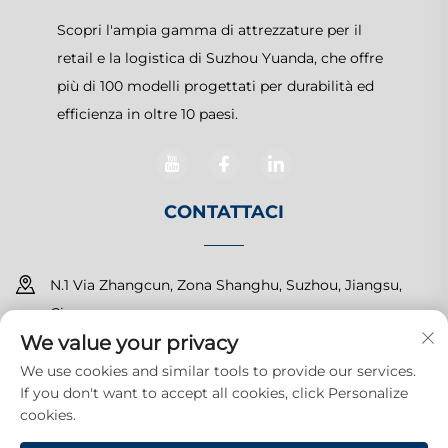
Scopri l'ampia gamma di attrezzature per il
retail e la logistica di Suzhou Yuanda, che offre
più di 100 modelli progettati per durabilità ed
efficienza in oltre 10 paesi.
CONTATTACI
N.1 Via Zhangcun, Zona Shanghu, Suzhou, Jiangsu,
Cina
We value your privacy
+86-15150179453
We use cookies and similar tools to provide our services.
If you don't want to accept all cookies, click Personalize
[email protected]
cookies.