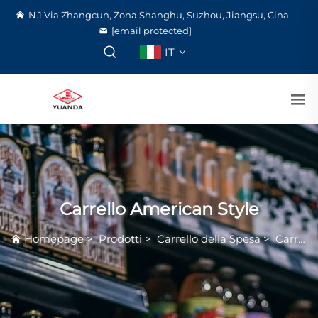
N.1 Via Zhangcun, Zona Shanghu, Suzhou, Jiangsu, Cina
[email protected]
IT
Carrello American Style
Homepage
>
Prodotti
>
Carrello della Spesa
>
Carrello American Style