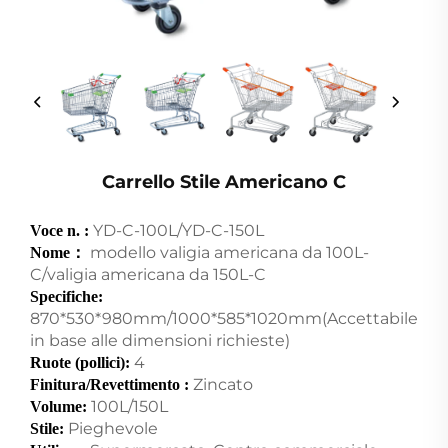
Carrello Stile Americano C
YD-C-100L/YD-C-150L
Voce n. :
modello valigia americana da 100L-
Nome：
C/valigia americana da 150L-C
Specifiche:
870*530*980mm/1000*585*1020mm(Accettabile
in base alle dimensioni richieste)
4
Ruote (pollici):
Zincato
Finitura/Revettimento :
100L/150L
Volume:
Pieghevole
Stile: