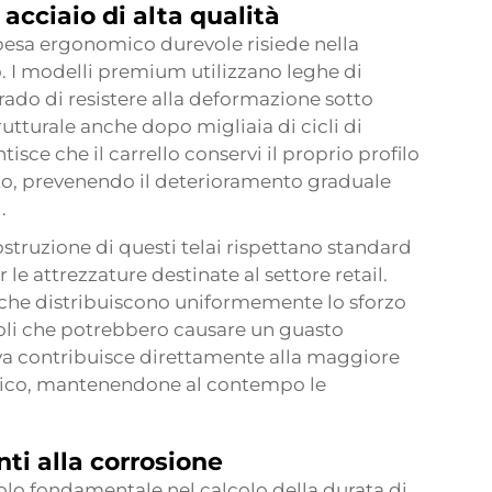
 acciaio di alta qualità
spesa ergonomico durevole risiede nella
o. I modelli premium utilizzano leghe di
 grado di resistere alla deformazione sotto
trutturale anche dopo migliaia di cicli di
isce che il carrello conservi il proprio profilo
, prevenendo il deterioramento graduale
.
struzione di questi telai rispettano standard
r le attrezzature destinate al settore retail.
i che distribuiscono uniformemente lo sforzo
boli che potrebbero causare un guasto
a contribuisce direttamente alla maggiore
omico, mantenendone al contempo le
nti alla corrosione
uolo fondamentale nel calcolo della durata di