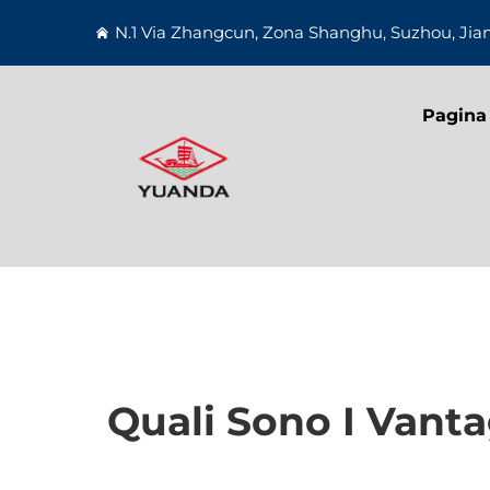
N.1 Via Zhangcun, Zona Shanghu, Suzhou, Jia
Pagina 
Quali Sono I Vanta