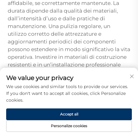
affidabile, se correttamente mantenute. La
durata dipende dalla qualità dei materiali,
dall’intensità d’uso e dalle pratiche di
manutenzione. Una pulizia regolare, un
utilizzo corretto delle attrezzature e
aggiornamenti periodici dei componenti
possono estendere in modo significativo la vita
operativa. Investire in materiali di costruzione
resistenti e in un’installazione professionale
massimizza il valore a lungo termine e riduce
We value your privacy
al minimo la frequenza delle sostituzioni.
We use cookies and similar tools to provide our services.
Come calcolo il ROI
If you don't want to accept all cookies, click Personalize
cookies.
dell’aggiornamento delle
attrezzature per i banconi di
Accept all
pagamento
I calcoli del ROI dovrebbero includere
Personalize cookies
miglioramenti della velocità delle transazioni,
HOMEPAGE
PRODOTTI
E-MAIL
TEL