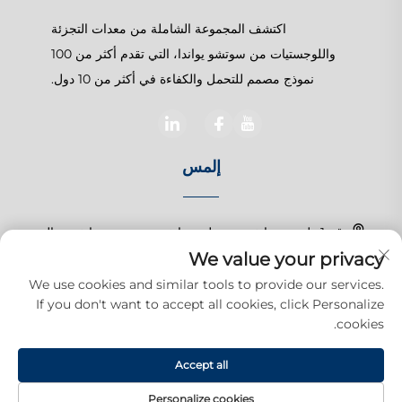
اكتشف المجموعة الشاملة من معدات التجزئة
واللوجستيات من سوتشو يواندا، التي تقدم أكثر من 100
نموذج مصمم للتحمل والكفاءة في أكثر من 10 دول.
إلمس
رقم 1 طريق تشانغتشون، بلدة شانغهو، سوزهو، جيانغسو، الصين
We value your privacy
+86-15150179453
We use cookies and similar tools to provide our services.
If you don't want to accept all cookies, click Personalize
[email protected]
cookies.
Accept all
حقوق الت COPYRIGHT © 2026 شركة سوتشو يواندا للمنتجات التجارية
المحدودة. جميع الحقوق محفوظة.
سياسة الخصوصية
Personalize cookies