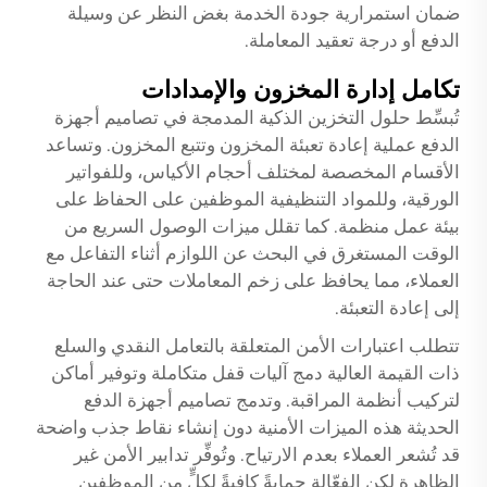
ضمان استمرارية جودة الخدمة بغض النظر عن وسيلة
الدفع أو درجة تعقيد المعاملة.
تكامل إدارة المخزون والإمدادات
تُبسِّط حلول التخزين الذكية المدمجة في تصاميم أجهزة
الدفع عملية إعادة تعبئة المخزون وتتبع المخزون. وتساعد
الأقسام المخصصة لمختلف أحجام الأكياس، وللفواتير
الورقية، وللمواد التنظيفية الموظفين على الحفاظ على
بيئة عمل منظمة. كما تقلل ميزات الوصول السريع من
الوقت المستغرق في البحث عن اللوازم أثناء التفاعل مع
العملاء، مما يحافظ على زخم المعاملات حتى عند الحاجة
إلى إعادة التعبئة.
تتطلب اعتبارات الأمن المتعلقة بالتعامل النقدي والسلع
ذات القيمة العالية دمج آليات قفل متكاملة وتوفير أماكن
لتركيب أنظمة المراقبة. وتدمج تصاميم أجهزة الدفع
الحديثة هذه الميزات الأمنية دون إنشاء نقاط جذب واضحة
قد تُشعر العملاء بعدم الارتياح. وتُوفِّر تدابير الأمن غير
الظاهرة لكن الفعّالة حمايةً كافيةً لكلٍّ من الموظفين