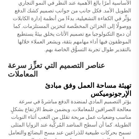
الأساسية أمرًا بالغ الأهمية عند النظر في النمو التجاري
الطويل الأمد. فكل جانب من جوانب تصميم كشك الدفع
يؤثِّر في الكفاءة التشغيلية، بدءًا من أنظمة إدارة الكابلات
ووصولًا إلى الخزائن المخصَّصة لتخزين المستلزمات. كما
أن دمج التكنولوجيا مع تصميم الأثاث يخلق بيئةً يستطيع
الموظفون فيها أداء مهامهم بثقة، ويشعر العملاء خلالها
بالتقدير طوال تجربة التسوُّق الخاصة بهم.
عناصر التصميم التي تعزِّز سرعة
المعاملات
تهيئة مساحة العمل وفق مبادئ
الإرجونوميكس
يؤثر التصميم المادي لمنضدة الدفع مباشرةً في سرعة
معالجة الصرافين للمعاملات. ويضمن ضبط الارتفاع بشكلٍ
مناسب وضعيات عمل مريحة تقلل من التعب أثناء النوبات
الطويلة. كما أن أسطح المناضد المُركَّبة عند الزوايا المثلى
تسمح بحركات طبيعية للذراعين عند مسح البضائع والتعامل