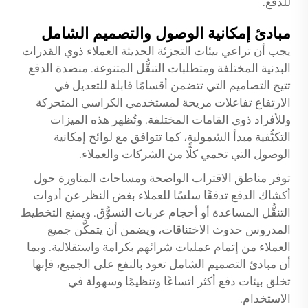
للدفع.
مبادئ إمكانية الوصول والتصميم الشامل
يجب أن تراعي بيئات التجزئة الحديثة العملاء ذوي القدرات
البدنية المختلفة ومتطلبات التنقُّل المتنوعة.
منضدة الدفع
تتيح التصاميم التي تتضمن أقسامًا قابلة للتعديل في
الارتفاع تفاعلات مريحة لمستخدمي الكراسي المتحركة
وللأفراد ذوي القامات المختلفة. وتُظهر هذه الميزات
التكيُّفية مبدأ الشمولية، كما تتوافق مع لوائح إمكانية
الوصول التي تحمي كلًّا من الشركات والعملاء.
توفر مناطق الاقتراب الواضحة ومساحات المناورة حول
أكشاك الدفع تدفقًا سلسًا للعملاء بغض النظر عن أدوات
التنقُّل المساعدة أو أحجام عربات التسوُّق. ويمنع التخطيط
المدروس حدوث الاختناقات، ويضمن أن يتمكَّن جميع
العملاء من إتمام عمليات شرائهم بكرامة واستقلالية. وبما
أن مبادئ التصميم الشامل تعود بالنفع على الجميع، فإنها
تخلق بيئات دفع أكثر اتساعًا وتنظيمًا وسهولة في
الاستخدام.