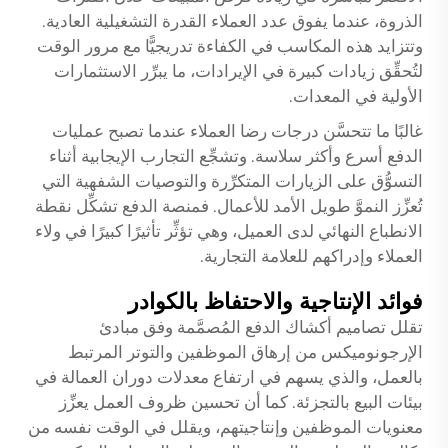
الذروة، عندما يفوق عدد العملاء القدرة التشغيلية العادية.
وتتزايد هذه المكاسب في الكفاءة تدريجيًّا مع مرور الوقت
لتُحقِّق زيادات كبيرة في الإيرادات، ما يبرِّر الاستثمارات
الأولية في المعدات.
غالبًا ما تتحسَّن درجات رضا العملاء عندما تصبح عمليات
الدفع أسرع وأكثر سلاسة. وتشجِّع التجارب الإيجابية أثناء
التسوُّق على الزيارات المتكرِّرة والتوصيات الشفهية التي
تُعزِّز النموَّ طويل الأمد للأعمال. فمنصة الدفع تشكِّل نقطة
الانطباع النهائي لدى العميل، وهي تؤثِّر تأثيرًا كبيرًا في ولاء
العملاء وإدراكهم للعلامة التجارية.
فوائد الإنتاجية والاحتفاظ بالكوادر
تقلل تصاميم أكشاك الدفع المُصمَّمة وفق مبادئ
الإرجونوميكس من إرهاق الموظفين والتوتر المرتبط
بالعمل، والذي يسهم في ارتفاع معدلات دوران العمالة في
بيئات البيع بالتجزئة. كما أن تحسين ظروف العمل يعزِّز
معنويات الموظفين وإنتاجيتهم، ويقلل في الوقت نفسه من