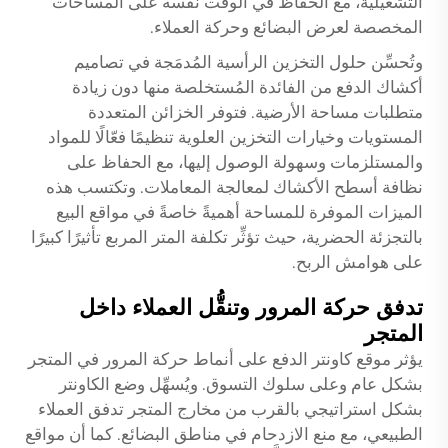
التشغيلية، مع الحفاظ في الوقت نفسه على المساحات
المخصصة لعرض البضائع وحركة العملاء.
وتُحسِّن حلول التخزين الرأسية المُدمَجة في تصاميم
أكشاك الدفع من الفائدة المُستخلصة منها دون زيادة
متطلبات مساحة الأرضية. فتوفر الخزائن المتعددة
المستويات وخيارات التخزين العلوية تنظيمًا فعّالًا للمواد
والمستلزمات وسهولة الوصول إليها، مع الحفاظ على
نظافة أسطح الأكشاك لمعالجة المعاملات. وتكتسب هذه
الميزات الموفرة للمساحة أهميةً خاصةً في مواقع البيع
بالتجزئة الحضرية، حيث تؤثِّر تكلفة المتر المربع تأثيرًا كبيرًا
على هوامش الربح.
تدفق حركة المرور وتنقُّل العملاء داخل
المتجر
يؤثر موقع كاونتر الدفع على أنماط حركة المرور في المتجر
بشكل عام وعلى سلوك التسوق. ويُسهِّل وضع الكاونتر
بشكل استراتيجي بالقرب من مخارج المتجر تدفق العملاء
الطبيعي، مع منع الازدحام في مناطق البضائع. كما أن مواقع