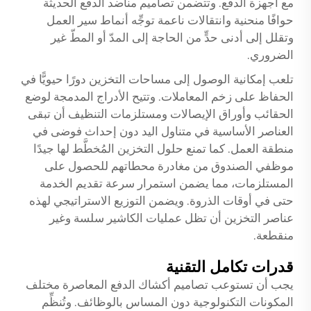
مع أجهزة الدفع. وتتضمن تصاميم مناضد الدفع الحديثة
حوافًا منحنية وانتقالات ناعمة توجِّه أنماط سير العمل
وتقلل إلى أدنى حدٍّ من الحاجة إلى المدّ أو المطّ غير
الضروري.
تلعب إمكانية الوصول إلى مساحات التخزين دورًا حيويًّا في
الحفاظ على زخم المعاملات. وتتيح الأدراج المدمجة لوضع
الحقائب وأوراق الإيصالات ومستلزمات التنظيف أن تبقى
العناصر الأساسية في متناول اليد دون إحداث فوضى في
منطقة العمل. كما تمنع حلول التخزين المُخطَّط لها جيدًا
موظفي الصندوق من مغادرة محطاتهم للحصول على
المستلزمات، مما يضمن استمرار سرعة تقديم الخدمة
حتى في أوقات الذروة. ويضمن التوزيع الاستراتيجي لهذه
عناصر التخزين أن تظل عمليات الكاشير سلسة وغير
منقطعة.
قدرات تكامل التقنية
يجب أن تستوعب تصاميم أكشاك الدفع المعاصرة مختلف
المكونات التكنولوجية دون المساس بالوظائف. وتُنظِّم