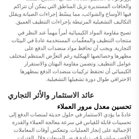
والحافات المستديرة تزيل المناطق التي يمكن أن تتراكم
فيها الأوساخ والشوائب، مما يبسّط إجراءات الصيانة ويقلل
التكاليف التشغيلية المرتبطة بإجراءات التنظيف العميق.
تصبح مقاومة المواد الكيميائية أمراً مهماً عند النظر في
منتجات التنظيف والمعقِّمات المستخدمة عادةً في البيئات
التجارية. ويجب أن تحافظ مواد منضدات الدفع على
مظهرها وخصائصها الهيكلية رغم التعرُّض المنتظم لمختلف
عوامل التنظيف. وتضمن مقاومة البهتان والاستقرار
الكيميائي أن تحتفظ تركيبات منضدات الدفع بمظهرها
الاحترافي طوال دورة تشغيلها التشغيلية.
عائد الاستثمار والأثر التجاري
تحسين معدل مرور العملاء
عادةً ما يؤدي الاستثمار في حلول حديثة لمنصات الدفع إلى
تحسينات قابلة للقياس في سرعة معالجة العملاء والقدرة
الإجمالية على إنجاز العمليات. وتنعكس أوقات المعاملات
الأقصر مباشرةً في زيادة فرص المبيعات خلال الفترات