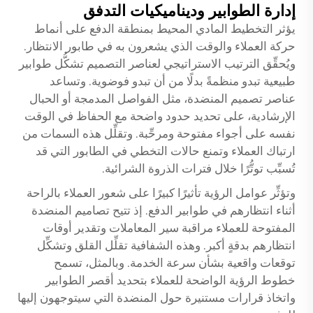
إدارة الطوابير وديناميكيات التدفق
يؤثر التخطيط المادي المحيط بمنطقة الدفع على أنماط
حركة العملاء والوقت الذي يشعرون به في طابور الانتظار.
ويُحقِّق الترتيب الاستراتيجي لعناصر التصميم تشكُّل طوابير
طبيعية تبدو منظمةً بدلًا من أن تبدو فوضوية. وتساعد
عناصر تصميم المنضدة، مثل الفواصل المدمجة أو الحبال
الإرشادية، على تحديد حدود واضحة مع الحفاظ في الوقت
نفسه على أجواء مفتوحة ومرحِّبة. وتقلِّل هذه السمات من
ارتباك العملاء وتمنع حالات التخطي في الطابور التي قد
تُسبِّب توتُّرًا خلال فترات الذروة الشرائية.
وتؤثِّر عوامل الرؤية تأثيرًا كبيرًا على شعور العملاء بالراحة
أثناء انتظارهم في طوابير الدفع. إذ تتيح تصاميم المنضدة
المفتوحة للعملاء مراقبة سير المعاملات وتقدير أوقات
انتظارهم بدقةٍ أكبر. وهذه الشفافية تقلِّل القلق وتشكِّل
توقعات واقعية بشأن سرعة الخدمة. وبالمثل، تسمح
خطوط الرؤية الواضحة للعملاء بتحديد أقصر الطوابير
واتخاذ قرارات مستنيرة حول المنضدة التي سيتوجهون إليها