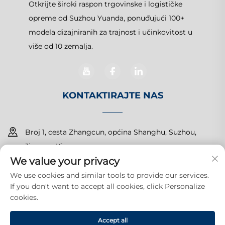
Otkrijte široki raspon trgovinske i logističke
opreme od Suzhou Yuanda, ponuđujući 100+
modela dizajniranih za trajnost i učinkovitost u
više od 10 zemalja.
KONTAKTIRAJTE NAS
Broj 1, cesta Zhangcun, općina Shanghu, Suzhou,
Jiangsu, Kina
We value your privacy
+86-15150179453
We use cookies and similar tools to provide our services.
If you don't want to accept all cookies, click Personalize
[email protected]
cookies.
Accept all
© 2026 Suzhou Yuanda Commercial Products Co., Ltd.Sva prava