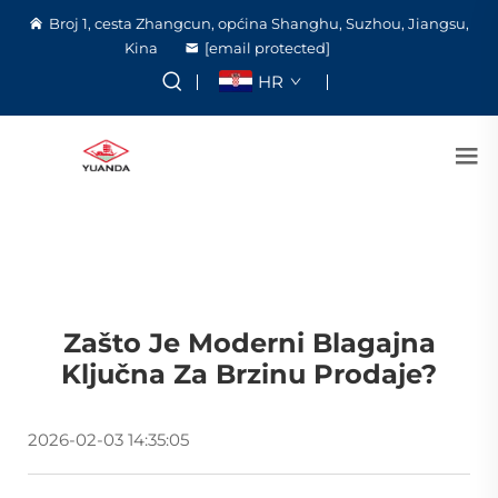
Broj 1, cesta Zhangcun, općina Shanghu, Suzhou, Jiangsu,
Kina
[email protected]
HR
Zašto Je Moderni Blagajna
Ključna Za Brzinu Prodaje?
2026-02-03 14:35:05