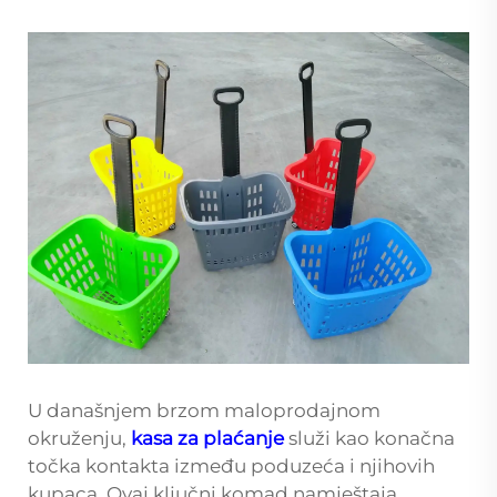
U današnjem brzom maloprodajnom
okruženju,
kasa za plaćanje
služi kao konačna
točka kontakta između poduzeća i njihovih
kupaca. Ovaj ključni komad namještaja