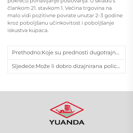
pokreću ponavljanje poslovanja. U skladu s
člankom 21. stavkom 1. Većina trgovina na
malo vidi pozitivne povrate unutar 2-3 godine
kroz poboljšanu učinkovitost i poboljšanje
iskustva kupaca.
Prethodno:
Koje su prednosti dugotrajnosti ergonomskog kolica za kupovinu?
Sljedeće:
Može li dobro dizajnirana polica u supermarketu utjecati na ponašanje potrošača?