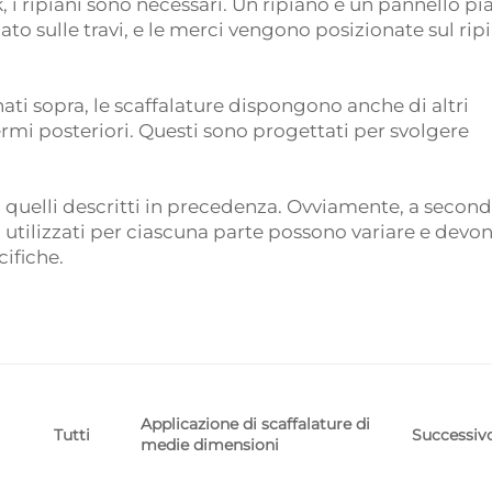
i ripiani sono necessari. Un ripiano è un pannello pia
cato sulle travi, e le merci vengono posizionate sul rip
ti sopra, le scaffalature dispongono anche di altri
ermi posteriori. Questi sono progettati per svolgere
o quelli descritti in precedenza. Ovviamente, a secon
ali utilizzati per ciascuna parte possono variare e devo
cifiche.
Applicazione di scaffalature di
Successiv
Tutti
medie dimensioni