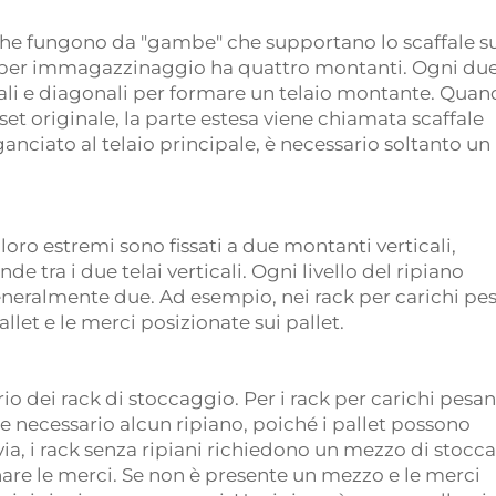
 che fungono da "gambe" che supportano lo scaffale s
li per immagazzinaggio ha quattro montanti. Ogni du
tali e diagonali per formare un telaio montante. Qua
set originale, la parte estesa viene chiamata scaffale
gganciato al telaio principale, è necessario soltanto un
 I loro estremi sono fissati a due montanti verticali,
e tra i due telai verticali. Ogni livello del ripiano
neralmente due. Ad esempio, nei rack per carichi pes
llet e le merci posizionate sui pallet.
 dei rack di stoccaggio. Per i rack per carichi pesan
 necessario alcun ripiano, poiché i pallet possono
ia, i rack senza ripiani richiedono un mezzo di stocc
re le merci. Se non è presente un mezzo e le merci