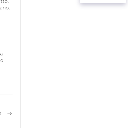
tto,
iano.
da
no
o