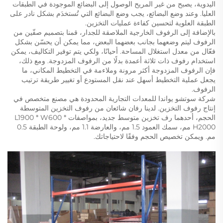
اليدوية، يصبح من غير المريح الوصول إلى البضائع الموجودة في الطبقات
العليا. وعند وضع البضائع، يجب وضع البضائع التي تُستخدَم بشكل نادر على
الطبقة العلوية لتحسين كفاءة عمليات التخزين.
بالإضافة إلى الرفوف الخارجية الملاصقة للجدار، قمنا بتصميم صفّين من
الرفوف ليتم وضعهما بجانب بعضهما البعض، مما يمكن أن يحسّن بشكل
فعّال من معدل استغلال المساحة. أحيانًا، ولكي يتم توفير التكاليف، يمكن
استخدام رفوف ذات ثلاثة أعمدة بدلًا من الرفوف المزدوجة. ومع ذلك،
فإن الرفوف المزدوجة أكثر مرونة وملاءمة في التخطيط المكاني، ما
يجعل عملية التخطيط أسهل عند نقل المستودع أو تغيير طريقة ترتيب
الرفوف.
شركة سوتشو يواندا للمعدات التجارية المحدودة هي مصنع متخصص في
إنتاج رفوف التخزين. لدينا رفان شائعان من رفوف التخزين المتوسطة
الحجم، أحدهما رف تخزين متوسط جديد، بمواصفات L1900 * W600 *
H2000 مم، سمك العمود 1.5 مم، والعارضة 1.1 مم، ولوحة الطبقة 0.5
مم. ويمكن تخصيص الحجم وفقًا لاحتياجاتك.