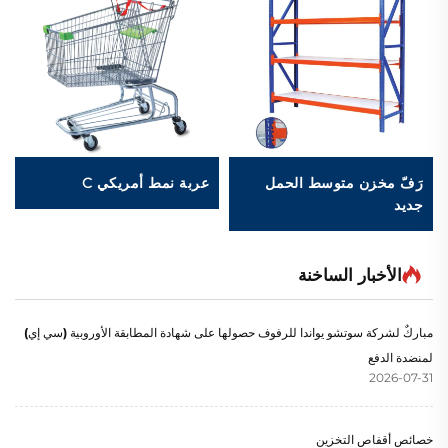
رَفّ مخزن متوسط الحمل
عربة نمط أمريكي C
جديد
الأخبار الساخنة
مباركٌ لشركة سوتشو يواندا للرفوف حصولها على شهادة المطابقة الأوروبية (سي إي)
لمنضدة الدفع
2026-07-31
خصائص أقفاص التخزين