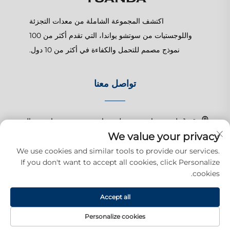
اكتشف المجموعة الشاملة من معدات التجزئة
واللوجستيات من سوتشو يواندا، التي تقدم أكثر من 100
نموذج مصمم للتحمل والكفاءة في أكثر من 10 دول.
تواصل معنا
رقم 1 طريق تشانغتشون، بلدة شانغهو، سوزهو، جيانغسو، الصين
We value your privacy
+86-15150179453
We use cookies and similar tools to provide our services.
If you don't want to accept all cookies, click Personalize
[email protected]
cookies.
Accept all
حقوق النشر © 2025 شركة سوزهو يوودا للمنتجات التجارية المحدودة. جميع
الحقوق محفوظة.
سياسة الخصوصية
Personalize cookies