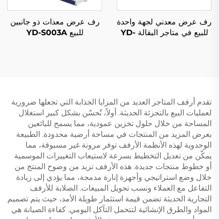
رف عرض معدني لجهة واحدة
رف عرض معدات ذو جانبين
للبيع في متاجر البقالة YD-
للبيع YD-S003A
S003
تقدم أرفف المتاجر العديد من المزايا الجذابة التي تجعلها ضرورية
لعمليات البيع بالتجزئة الحديثة. أولاً، تُحسّن بشكل كبير استغلال
المساحة من خلال حلول تخزين عمودية، مما يسمح للبائعين
بعرض المزيد من المنتجات في مساحة أرضية محدودة. الطبيعة
الوحدوية لهذه الأنظمة الأرفف توفر مرونة غير مسبوقة، مما
يمكّن من تعديل التخطيط بسرعة لاستيعاب التغييرات الموسمية
أو خطوط منتجات جديدة. هذه الأرفف تزيد من وضوح المنتج من
خلال وضع استراتيجي وأجهزة إنارة مدمجة، مما يؤدي إلى زيادة
التفاعل مع العملاء ونسب تحويل المبيعات. الصلابة للأرفف
التجارية الحديثة تضمن قيمة استثمار طويلة الأمد، حيث يتم تصميم
المواد والطرق الإنشائية لتتحمل التآكل اليومي. كفاءة الصيانة هي