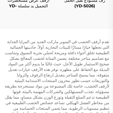
رف مستودع ثقيل الحمل
أرفف عرض مستحضرات
(YD-S026)
التجميل يد سلسلة YD-
S004B
تقدم أرفف الخشب في السوبر ماركت العديد من المزايا الجذابة
التي تجعلها خيارًا ممتازًا للبيئات التجارية. أولاً، جاذبيتها الجمالية
الطبيعية تخلق أجواء دافئة ومريحة تُحسّن تجربة التسوق وتتناسب
مع تصاميم متاجر مختلفة. يضمن المتانة لخشب المعالج بشكل
صحيح الاستثمار طويل الأجل، حيث غالبًا ما يدوم أكثر من المواد
البديلة مع الحفاظ على مظهره. توفر هذه الأرفف خيارات تعديل
متفوقة، مما يسمح للمتاجر بتعديل ارتفاع الرفوف والزوايا
والتوزيعات حسب تطور مخزون المنتجات. الاستدامة البيئية
لأرفف الخشب، خاصة تلك المصنوعة من مواد مستخرجة بطريقة
مسؤولة، تجذب المستهلكين والشركات المهتمة بالبيئة. قوتها
الطبيعية تدعم السلع الثقيلة وتوزع الوزن بشكل متساوٍ، مما يقلل
من مخاطر الفشل الهيكلي. تساعد خصائص الخشب الطبيعية في
تنظيم مستويات الرطوبة، مما يحمي المنتجات الحساسة من