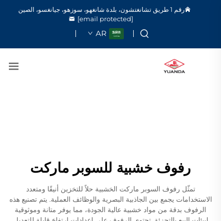
رقم 1 طريق تشانغتشون، بلدة شانغهو، سوزهو، جيانغسو، الصين
[email protected]
AR
رفوف خشبية للسوبر ماركت
تمثّل رفوف السوبر ماركت الخشبية حلاً للتخزين أنيقًا ومتعدد
الاستخدامات يجمع بين الجاذبية البصرية والوظائف العملية. يتم تصنيع هذه
الرفوف بدقة من مواد خشبية عالية الجودة، مما يوفر متانة وموثوقية
لبيئات البيع بالتجزئة. تحتوي الرفوف على إعدادات ارتفاع قابلة للتعديل