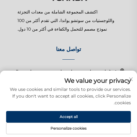
اكتشف المجموعة الشاملة من معدات التجزئة
واللوجستيات من سوتشو يواندا، التي تقدم أكثر من 100
نموذج مصمم للتحمل والكفاءة في أكثر من 10 دول.
تواصل معنا
رقم 1 طريق تشانغتشون، بلدة شانغهو، سوزهو، جيانغسو، الصين
We value your privacy
+86-15150179453
We use cookies and similar tools to provide our services.
If you don't want to accept all cookies, click Personalize
[email protected]
cookies.
Accept all
حقوق النشر © 2025 شركة سوزهو يوودا للمنتجات التجارية المحدودة. جميع
الحقوق محفوظة.
سياسة الخصوصية
Personalize cookies