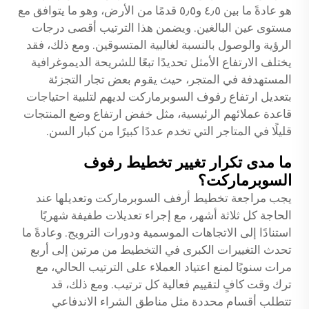
هو عادةً ما بين ٤٫٥ و٥٫٥ قدمًا من الأرض، وهو ما يتوافق مع
مستوى عين البالغين. ويضمن هذا الترتيب أقصى درجات
الرؤية والوصول بالنسبة لغالبية المتسوقين. ومع ذلك، فقد
يختلف الارتفاع الأمثل تحديدًا تبعًا للشريحة الديموغرافية
المستهدفة في المتجر، حيث يقوم بعض تجار التجزئة
بتعديل ارتفاع رفوف السوبرماركت لديهم لتلبية احتياجات
قاعدة عملائهم الرئيسية، مثل خفض ارتفاع وضع المنتجات
قليلًا في المتاجر التي تخدم عددًا كبيرًا من كبار السن.
ما مدى تكرار تغيير تخطيط رفوف
السوبرماركت؟
يجب مراجعة تخطيط أرفف السوبرماركت وتعديلها عند
الحاجة كل ثلاثة أشهر، مع إجراء تعديلات طفيفة شهريًا
استنادًا إلى الاتجاهات الموسمية ودورات الترويج. وعادةً ما
تحدث التغييرات الكبرى في التخطيط من مرتين إلى أربع
مرات سنويًا لمنع اعتياد العملاء على الترتيب الحالي، مع
ترك وقت كافٍ لتقييم فعالية كل ترتيب. ومع ذلك، قد
تتطلب أقسام محددة مثل مناطق الشراء الاندفاعي