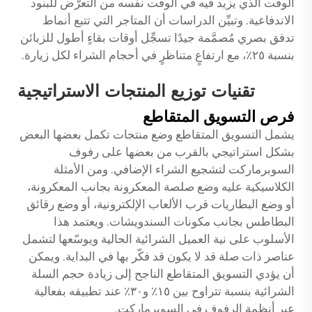
الوقت الذي يزيد فيه في الوقت نفسه من التعرُّض للبنود
الاندفاعية. وتبيِّن الدراسات أن المتاجر التي تتبع أنماط
تدفق بصري مُصمَّمة جيدًا تسجِّل أوقات بقاءٍ أطول للزبائن
بنسبة ٢٥٪، مع ارتفاعٍ متناظرٍ في أحجام الشراء لكل زيارة.
تقنيات توزيع المنتجات الاستراتيجية
فرص التسويق المتقاطع
يشمل التسويق المتقاطع وضع منتجات تكمل بعضها البعض
بشكل استراتيجي بالقرب من بعضها على رفوف
السوبرماركت لتشجيع الشراء الإضافي. ومن الأمثلة
الكلاسيكية عليه وضع صلصة المعكرونة بجانب المعكرونة،
أو وضع البطاريات قرب الألعاب الإلكترونية، أو وضع رقائق
البطاطس بجانب مكونات السندويشات. ويعتمد هذا
الأسلوب على نية العميل الشرائية الحالية ويوسّعها لتشمل
عناصر ذات صلة قد لا يكون قد فكّر بها في البداية. ويمكن
أن يؤدي التسويق المتقاطع الناجح إلى زيادة حجم السلة
الشرائية بنسبة تتراوح بين ١٥٪ و٣٠٪ عند تطبيقه بفعالية
عبر أنظمة الرفوف في السوبرماركت.