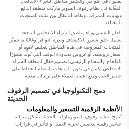
يقفون في طوابير. وتتضمن مناطق الشراء الاندفعي
الفعَّالة في نظام
رفوف السوبر ماركت
منطقة الدفع،
ونهايات الممرات، ونقاط الانتقال بين فئات المنتجات
المختلفة.
العلم النفسي وراء مناطق الشراء الاندفاعي الناجحة
يشمل خلق شعورٍ بالاكتشاف وندرة التوافر. وغالبًا ما تتميَّز
المنتجات المعروضة في هذه المناطق بتغليفٍ لامع، أو
أسعار ترويجية، أو عروض محدودة الوقت التي تُولِّد شعورًا
بالإلحاح. والمفتاح الرئيسي لتصميم فعّال لمنطقة الشراء
الاندفاعي يكمن في تدوير المنتجات بانتظام للحفاظ على
عنصر الجدة ومنع اعتياد العملاء على ترتيبات معينة.
دمج التكنولوجيا في تصميم الرفوف
الحديثة
الأنظمة الرقمية للتسعير والمعلومات
تُدمج أنظمة رفوف السوبرماركت الحديثة بشكل متزايد
عناصر رقمية لتحسين تجربة العميل والتأثير في قرارات