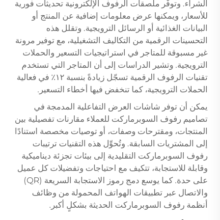
الشراء. وتوفّر ملصقات الرفوف الإلكترونية تحديثات فورية
للأسعار، ويمكنها عرض معلومات إضافية عن المنتج أو
البيانات الغذائية أو الرسائل الترويجية. وتقلل هذه
التحسينات الرقمية من التكاليف التشغيلية، مع توفير مرونة
غير مسبوقة للمتاجر في استراتيجيات التسعير والحملات
الترويجية. وتشير الدراسات إلى أن المتاجر التي تستخدم
تقنيات الرفوف الرقمية تسجّل زيادةً بنسبة ١٢٪ في فعالية
الحملات الترويجية، كما تنخفض فيها أخطاء التسعير.
يمكن أن توفر شاشات العرض التفاعلية المدمجة في
تصاميم رفوف السوبرماركت للعملاء مقارنات تفصيلية بين
المنتجات، ومقترحات وصفات، أو توصيات مخصصة استنادًا
إلى المشتريات السابقة. وتُحوِّل هذه التقنيات ترتيبات
رفوف السوبرماركت التقليدية إلى بيئات تجزئة ديناميكية
وقابلة للاستجابة، تتكيف مع احتياجات وتفضيلات كل عميل
على حدة. كما يوسع دمج رموز الاستجابة السريعة (QR)
والاتصال عبر تطبيقات الهواتف المحمولة من وظائف
أنظمة رفوف السوبرماركت الحديثة بشكلٍ أكبر.