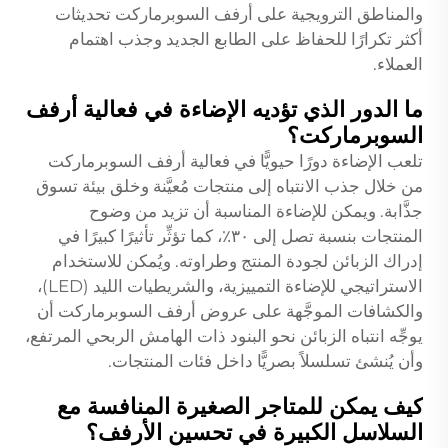
والمناطق الترويجية على أرفف السوبرماركت تحديثات
أكثر تكرارًا للحفاظ على الطابع الجديد وجذب اهتمام
العملاء.
ما الدور الذي تؤديه الإضاءة في فعالية أرفف
السوبرماركت؟
تلعب الإضاءة دورًا حيويًّا في فعالية أرفف السوبرماركت
من خلال جذب الانتباه إلى منتجات مُعيَّنة وخلق بيئة تسوق
جذَّابة. ويمكن للإضاءة المناسبة أن تزيد من وضوح
المنتجات بنسبة تصل إلى ٣٠٪، كما تؤثِّر تأثيرًا كبيرًا في
إدراك الزبائن لجودة المنتج وطراوته. ويُمكن للاستخدام
الاستراتيجي للإضاءة التمييزية، والشريطيات الليد (LED)،
والكشافات الموجَّهة على عروض أرفف السوبرماركت أن
يوجِّه انتباه الزبائن نحو البنود ذات الهامش الربحي المرتفع،
وأن يُنشئ تسلسلاً بصريًّا داخل فئات المنتجات.
كيف يمكن للمتاجر الصغيرة المنافسة مع
السلاسل الكبيرة في تحسين الأرفف؟