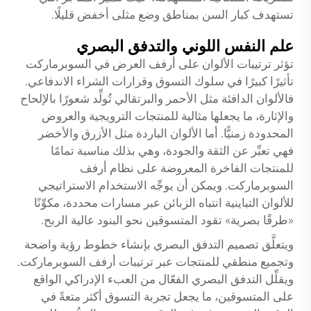
تستهدف كبار السن بمناطق وضع مثلى أخفض قليلًا.
علم النفس اللوني والتدفق البصري
تؤثر ترتيبات الألوان على أرفف العرض في السوبرماركت
تأثيرًا كبيرًا في سلوك التسوق وقرارات الشراء الاندفاعي.
فالألوان الدافئة مثل الأحمر والبرتقالي تُولِّد شعورًا بالإلحاح
والإثارة، ما يجعلها مثالية للمنتجات الترويجية والعروض
المحدودة زمنيًّا. أما الألوان الباردة مثل الأزرق والأخضر
فهي تعبِّر عن الثقة والجودة، وهي بذلك مناسبة تمامًا
للمنتجات الفاخرة المعروضة على نظام أرفف
السوبرماركت. ويمكن أن يوجِّه الاستخدام الاستراتيجي
للألوان التباينية انتباه الزبائن عبر مسارات محددة، مكوِّنًا
«طرقًا بصرية» تقود المتسوقين نحو البنود عالية الربح.
ويتعلَّق تصميم التدفق البصري بإنشاء خطوط رؤية واضحة
وتجميع منطقي للمنتجات عبر ترتيبات أرفف السوبرماركت.
ويقلِّل التدفق البصري الفعّال من العبء الإدراكي الواقع
على المتسوقين، ما يجعل تجربة التسوق أكثر متعةً في