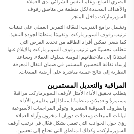
البصري للسلع، وعلم النفس الشرائي لدى العملاء،
والأهداف المحددة لكل منطقة من مناطق رفوف
السوبرماركت داخل المتجر.
وتشمل برامج التدريب الفعّالة التمرين العملي على تقنيات
ترتيب رفوف السوبرماركت، وتقييمًا منتظمًا لجودة التنفيذ.
كما ينبغي تمكين أفراد الطاقم من تحديد الفرص التي
تتطلب تحسينًا في ترتيب رفوف السوبرماركت والإبلاغ عنها
استنادًا إلى ملاحظاتهم اليومية لسلوك العملاء. ويساعد
إرساء ثقافة التحسين المستمر في ضمان انتقال المعرفة
النظرية إلى نتائج عملية مباشرة على أرضية المبيعات.
المراقبة والتعديل المستمرين
يتطلب تحقيق الأداء الأمثل لأرفف السوبرماركت مراقبةً
مستمرةً وتعديلاتٍ منتظمةً استنادًا إلى مقاييس الأداء
والظروف السوقية المتغيرة. وتوفّر المراجعات الأسبوعية
لبيانات المبيعات ومعدلات دوران المخزون وآراء العملاء
رؤىً حول الجوانب التي تعمل بشكل فعّال في ترتيب أرفف
السوبرماركت، وكذلك المناطق التي تحتاج إلى تحسين.