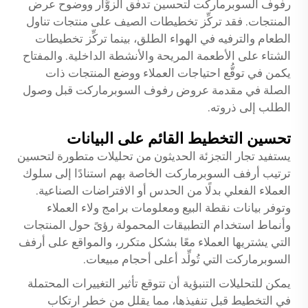
رفوف السوبرماركت لتحسين تدفق الزوَّار ووضوح عرض
المنتجات. فقد تركِّز تخطيطات الصيف على منتجات تناول
الطعام والترفيه في الهواء الطلق، بينما تركِّز تخطيطات
الشتاء على الأطعمة المريحة والأنشطة الداخلية. والمفتاح
يكمن في توقُّع احتياجات العملاء ووضع المنتجات ذات
الصلة في مقدمة عروض رفوف السوبرماركت قبل وصول
الطلب إلى ذروته.
تحسين التخطيط القائم على البيانات
يستفيد تجار التجزئة الحديثون من تحليلات متطورة لتحسين
ترتيب أرفف السوبرماركت الخاصة بهم استنادًا إلى سلوك
العملاء الفعلي بدلًا من الحدس أو الافتراضات الصناعية.
وتوفر بيانات نقطة البيع ومعلومات برامج ولاء العملاء
وأنماط استخدام التطبيقات المحمولة رؤىً حول المنتجات
التي يشتريها العملاء معًا بشكل متكرر، والمواقع على أرفف
السوبرماركت التي تُولِّد أعلى أحجام مبيعات.
يمكن للتحليلات التنبؤية أن تتوقع تأثير التغييرات المحتملة
في التخطيط قبل تنفيذها، مما يقلل من خطر ارتكاب