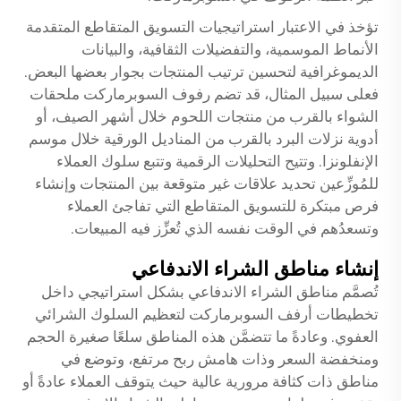
تؤخذ في الاعتبار استراتيجيات التسويق المتقاطع المتقدمة
الأنماط الموسمية، والتفضيلات الثقافية، والبيانات
الديموغرافية لتحسين ترتيب المنتجات بجوار بعضها البعض.
فعلى سبيل المثال، قد تضم رفوف السوبرماركت ملحقات
الشواء بالقرب من منتجات اللحوم خلال أشهر الصيف، أو
أدوية نزلات البرد بالقرب من المناديل الورقية خلال موسم
الإنفلونزا. وتتيح التحليلات الرقمية وتتبع سلوك العملاء
للمُوزِّعين تحديد علاقات غير متوقعة بين المنتجات وإنشاء
فرص مبتكرة للتسويق المتقاطع التي تفاجئ العملاء
وتسعدُهم في الوقت نفسه الذي تُعزِّز فيه المبيعات.
إنشاء مناطق الشراء الاندفاعي
تُصمَّم مناطق الشراء الاندفاعي بشكل استراتيجي داخل
تخطيطات أرفف السوبرماركت لتعظيم السلوك الشرائي
العفوي. وعادةً ما تتضمَّن هذه المناطق سلعًا صغيرة الحجم
ومنخفضة السعر وذات هامش ربح مرتفع، وتوضع في
مناطق ذات كثافة مرورية عالية حيث يتوقف العملاء عادةً أو