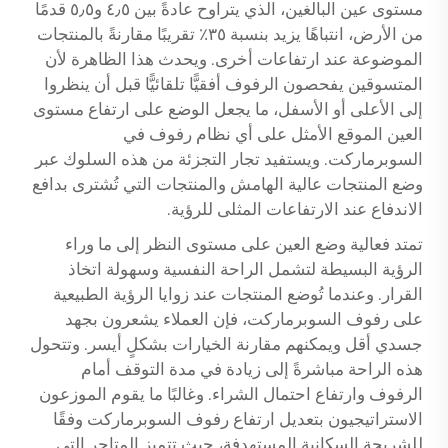
مستوى عين البالغين، الذي يتراوح عادةً بين ٤٫٥ و٥٫٥ قدمًا
من الأرض، انتباهًا يزيد بنسبة ٣٥٪ تقريبًا مقارنةً بالمنتجات
الموضوعة عند ارتفاعات أخرى. ويحدث هذا الظاهرة لأن
المتسوقين يفحصون الرفوف أفقيًّا تلقائيًّا قبل أن ينظروا
إلى الأعلى أو الأسفل، ما يجعل الوضع على ارتفاع مستوى
العين الموقع الأمثل على أي نظام رفوف في
السوبرماركت. ويستفيد تجار التجزئة من هذه السلوك عبر
وضع المنتجات عالية الهامش والمنتجات التي تُشترى بدافع
الاندفاع عند الارتفاعات المثلى للرؤية.
تمتد فعالية وضع العين على مستوى النظر إلى ما وراء
الرؤية البسيطة لتشمل الراحة النفسية وسهولة اتخاذ
القرار. وعندما تُوضع المنتجات عند زوايا الرؤية الطبيعية
على رفوف السوبرماركت، فإن العملاء يشعرون بجهد
جسدي أقل ويمكنهم مقارنة الخيارات بشكلٍ أيسر. وتتحول
هذه الراحة مباشرةً إلى زيادة في مدة التوقف أمام
الرفوف وارتفاع احتمال الشراء. وغالبًا ما يقوم الموزعون
الاستراتيجيون بتعديل ارتفاع رفوف السوبرماركت وفقًا
للشريحة السكانية المستهدفة، حيث تتميز المتاجر التي