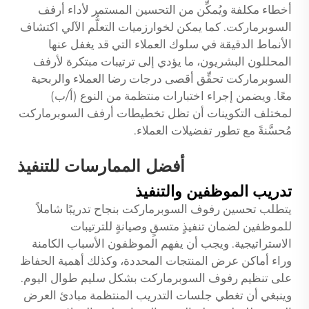
أخطاء مكلفة ويُمكِّن من التحسين المستمر لأداء أرفف
السوبرماركت. كما يمكن لخوارزميات التعلُّم الآلي اكتشاف
الأنماط الدقيقة في سلوك العملاء التي قد يغفل عنها
المحللون البشريون، ما يؤدي إلى ترتيبات مبتكرة لأرفف
السوبرماركت تحقِّق أقصى درجات رضا العملاء والربحية
معًا. ويضمن إجراء اختبارات منتظمة من النوع (أ/ب)
لمختلف التكوينات أن تظل تخطيطات أرفف السوبرماركت
مُحسَّنةً مع تطور تفضيلات العملاء.
أفضل الممارسات للتنفيذ
تدريب الموظفين والتنفيذ
يتطلب تحسين رفوف السوبرماركت بنجاح تدريبًا شاملاً
للموظفين لضمان تنفيذٍ متسقٍ وصيانةٍ للترتيبات
الاستراتيجية. ويجب أن يفهم الموظفون الأسباب الكامنة
وراء أماكن عرض المنتجات المحددة، وكذلك أهمية الحفاظ
على تنظيم رفوف السوبرماركت بشكل سليم طوال اليوم.
وينبغي أن تغطي جلسات التدريب المنتظمة مبادئ العرض