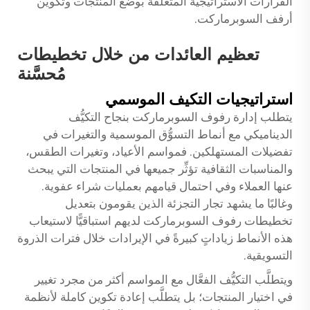
القرارات الاستراتيجية المتعلقة بوضع المنتجات وتكوين
أرفف السوبرماركت.
تعظيم العائدات من خلال تخطيطات
مُحسَّنة
استراتيجيات التكيف الموسمي
يتطلب إدارة رفوف السوبرماركت بنجاح التكيُّف
الديناميكي مع أنماط التسوُّق الموسمية والتغيرات في
تفضيلات المستهلكين. فمواسم الأعياد، وتغيرات الطقس،
والمناسبات الثقافية تؤثِّر جميعها في المنتجات التي يبحث
عنها العملاء وفي احتمال قيامهم بعمليات شراء عفوية.
وغالبًا ما يشهد تجار التجزئة الذين يقومون بتعديل
تخطيطات رفوف السوبرماركت لديهم استباقيًّا لاستيعاب
هذه الأنماط زياداتٍ كبيرةً في الإيرادات خلال فترات الذروة
التسويقية.
ويتطلَّب التكيُّف الفعَّال مع المواسم أكثر من مجرد تغيير
في اختيار المنتجات؛ بل يتطلَّب إعادة تكوين كاملة لأنظمة