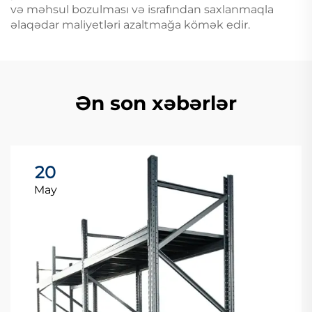
və məhsul bozulması və israfından saxlanmaqla
əlaqədar maliyetləri azaltmağa kömək edir.
Ən son xəbərlər
20
May