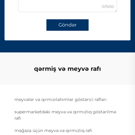
0/1000
Göndər
qərmiş və meyvə rafı
meyvələr və qırmızılahımlar göstərici rafları
supermarketdəki meyvə və qırmızlıq göstərilmə
rafı
mağaza üçün meyvə və qırmızlıq rafı