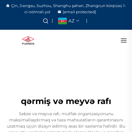
Çin, Jiangsu, Suzhou, Shanghu şəhəri, Zhangcun körpüsü 1-
ci nömrəli yol
[email protected]
AZ
qərmiş və meyvə rafı
Sebze və meyvə rafı, mutfak organizasyonunu
maksimallaşdırmaq və təzə mahsulatların qarantinasını
uzatmaq üçün dizayn edilmiş əsas bir saxlama həllidir. Bu