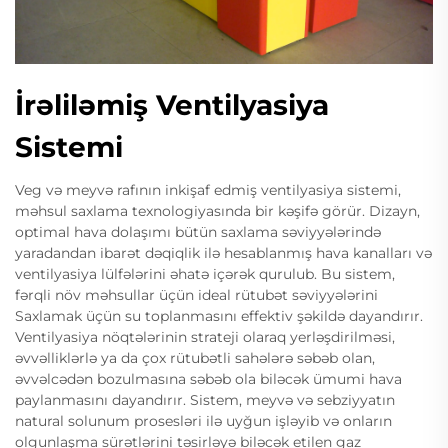
İrəliləmiş Ventilyasiya
Sistemi
Veg və meyvə rafının inkişaf edmiş ventilyasiya sistemi,
məhsul saxlama texnologiyasında bir kəşifə görür. Dizayn,
optimal hava dolaşımı bütün saxlama səviyyələrində
yaradandan ibarət dəqiqlik ilə hesablanmış hava kanalları və
ventilyasiya lülfələrini əhatə içərək qurulub. Bu sistem,
fərqli növ məhsullar üçün ideal rütubət səviyyələrini
Saxlamak üçün su toplanmasını effektiv şəkildə dayandırır.
Ventilyasiya nöqtələrinin strateji olaraq yerləşdirilməsi,
əvvəlliklərlə ya da çox rütubətli sahələrə səbəb olan,
əvvəlcədən bozulmasına səbəb ola biləcək ümumi hava
paylanmasını dayandırır. Sistem, meyvə və sebziyyatın
natural solunum prosesləri ilə uyğun işləyib və onların
olgunlaşma sürətlərini təsirləyə biləcək etilen gaz