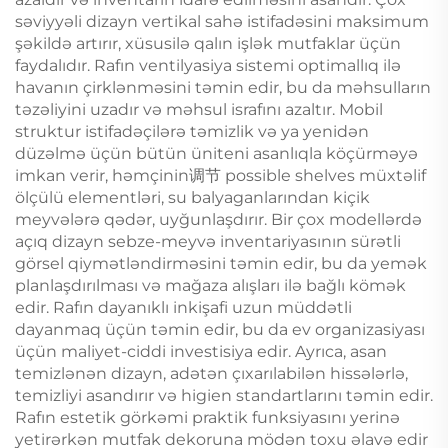
səviyyəli dizayn vertikal sahə istifadəsini maksimum
şəkildə artırır, xüsusilə qalın işlək mutfaklar üçün
faydalıdır. Rafın ventilyasiya sistemi optimallıq ilə
havanın çirklənməsini təmin edir, bu da məhsulların
təzəliyini uzadır və məhsul israfını azaltır. Mobil
struktur istifadəçilərə təmizlik və ya yenidən
düzəlmə üçün bütün üniteni asanlıqla köçürməyə
imkan verir, həmçinin调节 possible shelves müxtəlif
ölçülü elementləri, su balyaganlarından kiçik
meyvələrə qədər, uyğunlaşdırır. Bir çox modellərdə
açıq dizayn sebze-meyvə inventariyasının sürətli
görsel qiymətləndirməsini təmin edir, bu da yemək
planlaşdırılması və mağaza alışları ilə bağlı kömək
edir. Rafın dayanıklı inkişafi uzun müddətli
dayanmaq üçün təmin edir, bu da ev organizasiyası
üçün maliyet-ciddi investisiya edir. Ayrıca, asan
temizlənən dizayn, adətən çıxarılabilən hissələrlə,
temizliyi asandırır və higien standartlarını təmin edir.
Rafın estetik görkəmi praktik funksiyasını yerinə
yetirərkən mutfak dekoruna mödən toxu əlavə edir