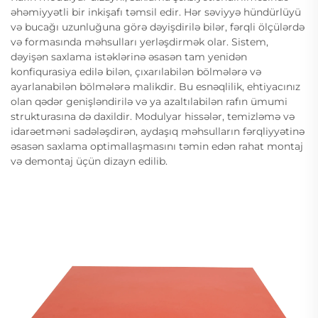
əhəmiyyətli bir inkişafı təmsil edir. Hər səviyyə hündürlüyü
və bucağı uzunluğuna görə dəyişdirilə bilər, fərqli ölçülərdə
və formasında məhsulları yerləşdirmək olar. Sistem,
dəyişən saxlama istəklərinə əsasən tam yenidən
konfiqurasiya edilə bilən, çıxarılabilən bölmələrə və
ayarlanabilən bölmələrə malikdir. Bu esnəqlilik, ehtiyacınız
olan qədər genişləndirilə və ya azaltılabilən rafın ümumi
strukturasına də daxildir. Modulyar hissələr, temizləmə və
idarəetməni sadələşdirən, aydaşıq məhsulların fərqliyyətinə
əsasən saxlama optimallaşmasını təmin edən rahat montaj
və demontaj üçün dizayn edilib.