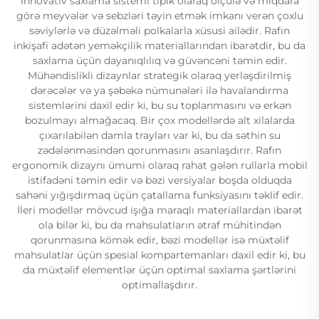
innovativ saxlama sistemi tipik olaraq ölçülə və miqdara
görə meyvələr və sebzləri təyin etmək imkanı verən çoxlu
səviylərlə və düzəlməli polkalarla xüsusi ailədir. Rafın
inkişafi adətən yeməkçilik materiallarından ibarətdir, bu da
saxlama üçün dayanıqlılıq və güvəncəni təmin edir.
Mühəndislikli dizaynlar strategik olaraq yerləşdirilmiş
dərəcələr və ya şəbəkə nümunələri ilə havalandırma
sistemlərini daxil edir ki, bu su toplanmasını və erkən
bozulmayı almağacaq. Bir çox modellərdə alt xilalarda
çıxarılabilən damla trayları var ki, bu da səthin su
zədələnməsindən qorunmasını asanlaşdırır. Rafın
ergonomik dizaynı ümumi olaraq rahat gələn rullarla mobil
istifadəni təmin edir və bəzi versiyalar boşda olduqda
sahəni yığışdırmaq üçün çatallama funksiyasını təklif edir.
İleri modellər mövcud işığa maraqlı materiallardan ibarət
ola bilər ki, bu da mahsulatların ətraf mühitindən
qorunmasına kömək edir, bəzi modellər isə müxtəlif
mahsulatlar üçün spesial kompartemanları daxil edir ki, bu
da müxtəlif elementlər üçün optimal saxlama şərtlərini
optimallaşdırır.