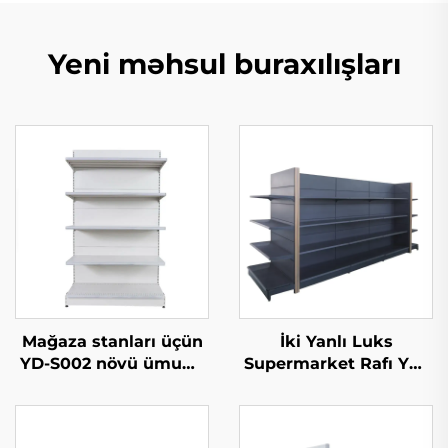
Yeni məhsul buraxılışları
Mağaza stanları üçün
İki Yanlı Luks
YD-S002 növü ümumi
Supermarket Rafı YD-
tərəf göstəriliş rafı
S035