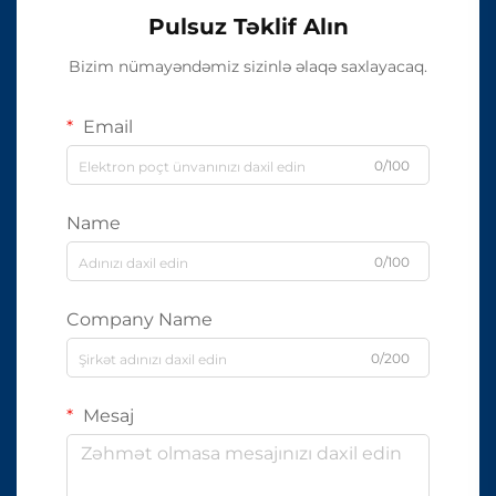
Pulsuz Təklif Alın
Bizim nümayəndəmiz sizinlə əlaqə saxlayacaq.
Email
0/100
Name
0/100
Company Name
0/200
Mesaj