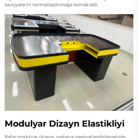
səviyyələrini normallaşdırmağa kömək edir.
Modulyar Dizayn Elastikliyi
Rafın modulyar dizaynı, saxlama şəxsiyətləndirilməsində