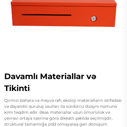
Davamlı Materiallar və
Tikinti
Qırmızı baharə və meyvə rafı, ekoloji materialların istifadəsi
və dayanıklı quruluş üsulları ilə sürdürcü dizaynı nümunə
kimi təqdim edir. Əsas materiallar uzun ömürlülük və
çevrəvi ortaya təsirinə görə dikkatli şəkildə seçilmişdir,
struktural tamamlığa zidd olmayaraq geri dönüşüm