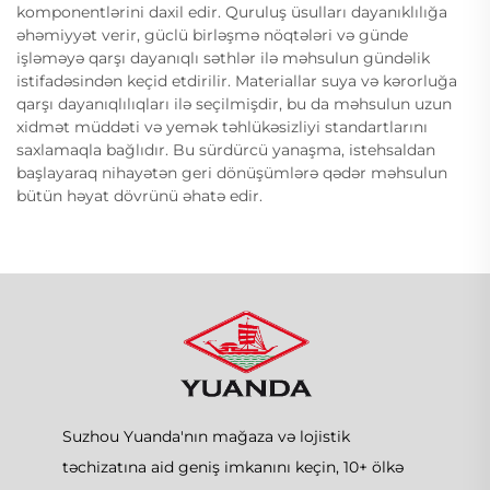
komponentlərini daxil edir. Quruluş üsulları dayanıklılığa
əhəmiyyət verir, güclü birləşmə nöqtələri və günde
işləməyə qarşı dayanıqlı səthlər ilə məhsulun gündəlik
istifadəsindən keçid etdirilir. Materiallar suya və kərorluğa
qarşı dayanıqlılıqları ilə seçilmişdir, bu da məhsulun uzun
xidmət müddəti və yemək təhlükəsizliyi standartlarını
saxlamaqla bağlıdır. Bu sürdürcü yanaşma, istehsaldan
başlayaraq nihayətən geri dönüşümlərə qədər məhsulun
bütün həyat dövrünü əhatə edir.
Suzhou Yuanda'nın mağaza və lojistik
təchizatına aid geniş imkanını keçin, 10+ ölkə