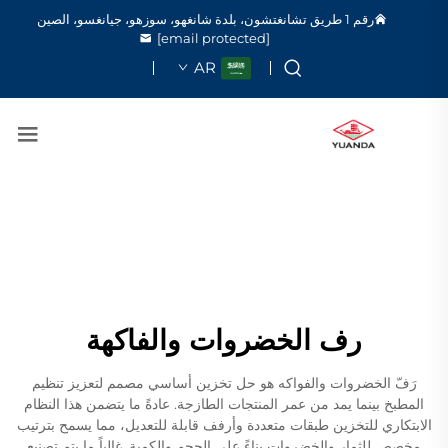
رقم 1 طريق تشانغتشون، بلدة شانغهو، سوزهو، جيانغسو، الصين
[email protected]
AR
رف الخضروات والفاكهة
رَفّ الخضروات والفواكه هو حل تخزين أساسي مصمم لتعزيز تنظيم
المطبخ بينما يمد من عمر المنتجات الطازجة. عادةً ما يتضمن هذا النظام
الابتكاري للتخزين طبقات متعددة وأرفف قابلة للتعديل، مما يسمح بترتيب
مخصص للثمار والخضروات بناءً على الحجم والكمية. غالباً ما يتم تصنيع