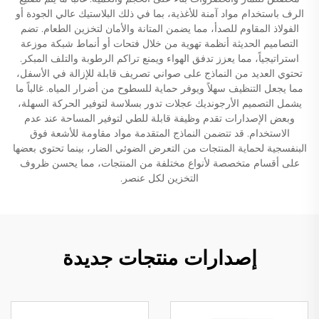
الرف باستخدام مواد آمنة للأغذية، بما في ذلك البلاستيك عالي الجودة أو
الفولاذ المقاوم للصدأ، مما يضمن المتانة والأمان لتخزين الطعام. تضم
التصاميم الحديثة أنظمة تهوية من خلال فتحات أو أنماط شبكة موزعة
استراتيجياً، مما يعزز تدفق الهواء ويمنع تراكم الرطوبة والتلف المبكر.
تحتوي العديد من النماذج على صواني تصريف قابلة للإزالة في الأسفل،
مما يجعل التنظيف سهلاً ويوفر حماية للسطوح من أضرار المياه. غالباً ما
يشمل التصميم الأرجونديك عجلات تدور بسلاسة لتوفير الحركة السهلة،
وبعض الإصدارات تقدم وظيفة قابلة للطي لتوفير المساحة عند عدم
الاستخدام. قد تتضمن النماذج المتقدمة مواد مقاومة للأشعة فوق
البنفسجية لحماية المنتجات من التعرض الضوئي الضار، بينما تحتوي بعضها
على أقسام متخصصة لأنواع مختلفة من المنتجات، مما يحسن ظروف
التخزين لكل عنصر.
إصدارات منتجات جديدة