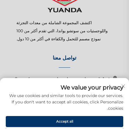
اكتشف المجموعة الشاملة من معدات التجزئة
واللوجستيات من سوتشو يواندا، التي تقدم أكثر من 100
نموذج مصمم للتحمل والكفاءة في أكثر من 10 دول.
تواصل معنا
رقم 1 طريق تشانغتشون، بلدة شانغهو، سوزهو، جيانغسو، الصين
We value your privacy
+86-15150179453
We use cookies and similar tools to provide our services.
If you don't want to accept all cookies, click Personalize
[email protected]
cookies.
Accept all
حقوق النشر © 2025 شركة سوزهو يوودا للمنتجات التجارية المحدودة. جميع
الحقوق محفوظة.
سياسة الخصوصية