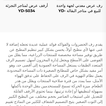
رف عرض معدني لجهة واحدة
أرفف عرض لمتاجر التجزئة
للبيع في متاجر البقالة YD-
YD-S034
S003
يقدم رف الخضروات والفواكه فوائد عملية عديدة تجعله إضافة لا
غنى عنها لأي مطبخ. أولاً، يحسن بشكل كبير تنظيم المطبخ عن
طريق توفير مساحة مخصصة للمنتجات الزراعية، مما يقلل من
الفوضى على الأسطح ويجعل إدارة المخزون أسهل. تصميم الرف
المتعدد الطبقات يستغل المساحة العمودية إلى أقصى حد، وهو
أمر مفيد بشكل خاص للمطابخ الصغيرة ذات المساحة المحدودة.
يعمل نظام التهوية في الرف على الحفاظ على تدفق الهواء
الأمثل، مما يمدد من فترة صلاحية المنتجات ويقلل من هدر
الطعام. ميزة الحركة تسمح للمستخدمين بنقل الوحدة بأكملها
بسهولة لتنظيفها أو إعادة ترتيبها، بينما تحتوي الأرفف القابلة
للتعديل على استيعاب العناصر بحجم مختلف، من البطيخ الكبير
إلى التوت الصغير. يتيح التصميم الشفاف للكثير من النماذج تقييم