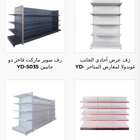
رَف عرض أحادي الجانب
رف سوبر ماركت فاخر ذو
غوندولا لمعارض المتاجر YD-
جانبين YD-S035
S002