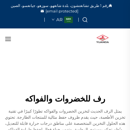
رقم 1 طريق تشانغتشون، بلدة شانغهو، سوزهو، جيانغسو، الصين
[email protected]
AR
رف للخضروات والفواكه
يمثل الرف الحديث لتخزين الخضروات والفواكه تطورًا كبيرًا في تقنية
تخزين الأطعمة، حيث يقدم ظروف حفظ مثالية للمنتجات الطازجة. تحتوي
هذه الحلول التخزين المتخصصة على مناطق درجات حرارة قابلة للتعديل،
ونُظم تحكم بمستوى الرطوبة، وتدوير هواء فعال لحفظ طراوة الفواكه