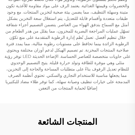
والخضروات وقيمتها الغذائية. يعتمد الرف على مواد مقاومة للأغذية تكون
متينة وسهلة التنظيف، مما يضمن بيئة صحية لتخزين المنتجات. مع وجود
طبقات متعددة وأقسام قابلة للتعديل، يتم استغلال سعة التخزين بشكل
أمثل مع السماح بتدفق الهواء بين العناصر. يتضمن التصميم أجزاء شفافة
تسهّل عمليات المراجعة البصرية للمخزون، مما يقلل من هدر الطعام من
خلال تنظيم أفضل. تعمل نُظم إدارة الرطوبة المتقدمة على منع تكوّن
الرطوبة الزائدة بينما تحافظ على مستويات رطوبة مثالية، مما يمدد فترة
صلاحية المنتجات المخزنة. تم تصميم الهيكل لدعم أوزان مختلفة ويحتوي
على حاويات متخصصة للعناصر الحساسة. الإضاءة الحديثة LED توفر رؤية
مثلى وهي موفرة للطاقة وتولد حرارة قليلة. يتيح التصميم الوحدوي
للنظام تعديل الرفوف بناءً على متطلبات المساحة والحاجة إلى التخزين،
مما يجعلها مناسبة للاستخدام التجاري والسكني. تحتوي أنظمة الصرف
المدمجة على خيارات تنظيف وصيانة سهلة، كما توفر طلاء مضاد للبكتيريا
إضافيًا لحماية المنتجات من التعفن.
المنتجات الشائعة