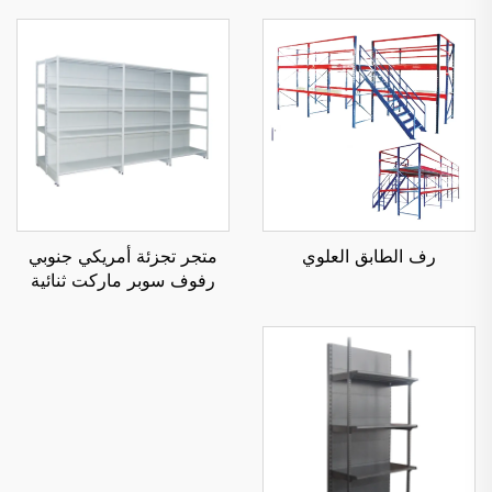
رف الطابق العلوي
متجر تجزئة أمريكي جنوبي
رفوف سوبر ماركت ثنائية
الجانب YD-S008A