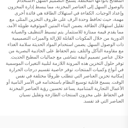
المطابخ بأنواعها المختلفة. يسمح التصميم السهل الاستخدام
بالوصول السهل إلى العناصر المخزنة، مما يبسط إدارة المخزون
وإعداد الوجبات. الكفاءة في استهلاك الطاقة هي فائدة أخرى
مهمة، حيث تحافظ وحدة الرف على ظروف التخزين المثلى مع
تقليل استهلاك الطاقة. يضمن البناء المتين الموثوقية طويلة الأمد،
مما يقدم قيمة ممتازة للاستثمار. يتم تبسيط التنظيف والصيانة
الدورية من خلال المكونات القابلة للإزالة والميزات التصميمية
ذات الوصول السهل. يضمن استخدام المواد الحديثة سلامة الغذاء
مع مقاومة التآكل والتلف. يتم الحفاظ على الجاذبية البصرية من
خلال عناصر تصميم أنيقة تتماشى مع جماليات المطبخ الحديث.
توفر حلول التخزين هذه المرونة اللازمة لتلبية التغيرات الموسمية
في أنواع وكميات المنتجات. توفر خاصية تقسيم درجات الحرارة
إمكانية تخزين العناصر التي تتطلب ظروفًا مختلفة في نفس
الوقت. يسمح قابلية توسيع النظام باستخدامه في الأسر النامية أو
الأعمال التجارية المتنامية. يساعد تحسين رؤية العناصر المخزنة
في الحفاظ على مخزون المنتجات الطازجة وتقليل نسيان
العناصر التي قد تفسد.