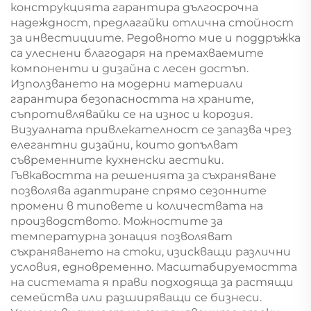
конструкцията гарантира дългосрочна
надеждност, предлагайки отлична стойност
за инвестициите. Редовното мие и поддръжка
са улеснени благодаря на премахваемите
компоненти и дизайна с лесен достъп.
Използването на модерни материали
гарантира безопасността на храните,
съпротивлявайки се на износ и корозия.
Визуалната привлекателност се запазва чрез
елегантни дизайни, които допълват
съвременните кухненски аестики.
Гъвкавостта на решенията за съхраняване
позволява адаптиране спрямо сезонните
промени в типовете и количествата на
производството. Можностите за
температурна зонация позволяват
съхраняването на стоки, изискващи различни
условия, едновременно. Масштабируемостта
на системата я прави подходяща за растящи
семейства или разширяващи се бизнеси.