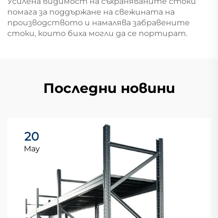
Усилена видимост на съхраняваните стоки
помага за поддържане на свежината на
производството и намалява забравените
стоки, които биха могли да се портират.
Последни новини
20
May