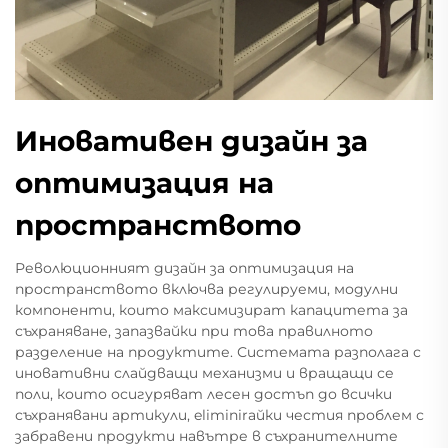
Иновативен дизайн за
оптимизация на
пространството
Революционният дизайн за оптимизация на
пространството включва регулируеми, модулни
компоненти, които максимизират капацитета за
съхраняване, запазвайки при това правилното
разделение на продуктите. Системата разполага с
иновативни слайдващи механизми и вращащи се
поли, които осигуряват лесен достъп до всички
съхранявани артикули, eliminirайки честия проблем с
забравени продукти навътре в съхранителните