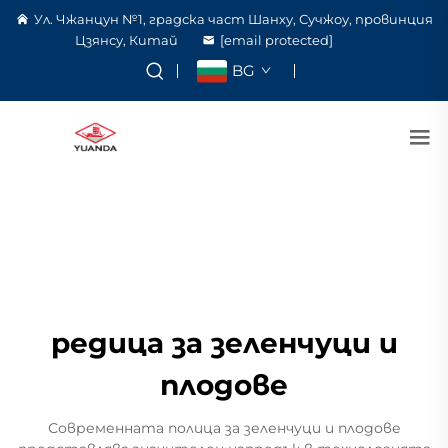
Ул. Чжанцун №1, градска част Шанху, Сучжоу, провинция
Цзянсу, Китай
[email protected]
BG
редица за зеленчуци и
плодове
Современната полица за зеленчуци и плодове