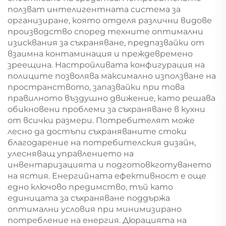
ползват интелигентната система за
организиране, която отделя различни видове
производство според техните оптимални
изисквания за съхраняване, предпазвайки от
взаимна контаминация и преждевремено
зреещина. Настройливата конфигурация на
полиците позволява максимално използване на
пространството, запазвайки при това
правилното въздушно движение, като решава
обикновени проблеми за съхраняване в кухни
от всички размери. Потребителят може
лесно да достъпи съхраняваните стоки
благодарение на потребителския дизайн,
улесняващ управлението на
инвентаризацията и подготовкготуването
на ястия. Енергийната ефективност е още
едно ключово предимство, тъй като
единицата за съхраняване поддържа
оптимални условия при минимизирано
потребление на енергия. Дюрацията на