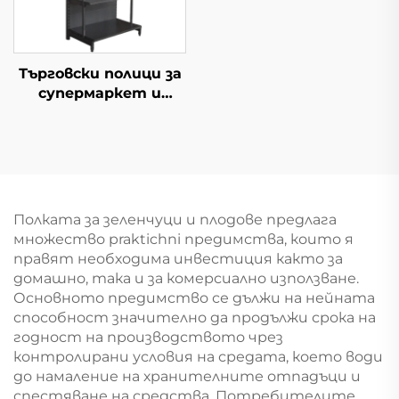
Търговски полици за
супермаркет и
минимаркет YD-S009
Полката за зеленчуци и плодове предлага
множество praktichni предимства, които я
правят необходима инвестиция както за
домашно, така и за комерсиално използване.
Основното предимство се дължи на нейната
способност значително да продължи срока на
годност на производството чрез
контролирани условия на средата, което води
до намаление на хранителните отпадъци и
спестяване на средства. Потребителите