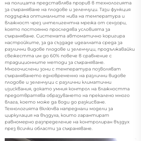
на полицата представлява прорив в технологията
за съхраняване на плодове и зеленчуци. Тази функция
поддържа оптималните нива на температура и
влажност чрез интелигентна мрежа от сензори,
която постоянно проследява условията за
съхраняване. Системата автоматично коригира
настройките, за да създаде идеалната среда за
различни видове плодове и зеленчуци, продължавайки
свежестта им до 60% повече в сравнение с
традиционните методи за съхраняване.
Многочислени зони с температура позволяват
съхраняването едновременно на различни видове
плодове и зеленчуци с различни климатични
изисквания, докато умния контрол на влажността
предотвратява образуването на прекалено много
влага, което може да води до разкисване.
Технологията включва напреднали модели за
циркулация на въздуха, които гарантират
равномерно разпределение на контролиран въздух
през всички области за съхраняване.