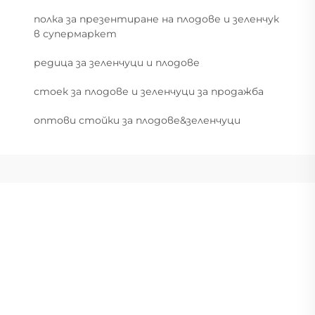
полка за презентиране на плодове и зеленчук
в супермаркет
редица за зеленчуци и плодове
стоек за плодове и зеленчуци за продажба
оптови стойки за плодове&зеленчуци