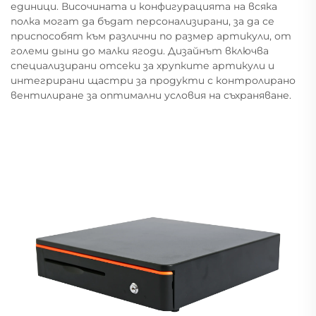
единици. Височината и конфигурацията на всяка
полка могат да бъдат персонализирани, за да се
приспособят към различни по размер артикули, от
големи дыни до малки ягоди. Дизайнът включва
специализирани отсеки за хрупките артикули и
интегрирани щастри за продукти с контролирано
вентилиране за оптимални условия на съхраняване.