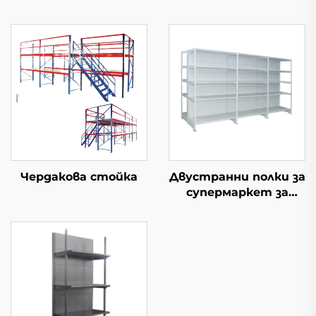
Чердакова стойка
Двустранни полки за
супермаркет за
южноамерикански
мини-маркети YD-
S008A