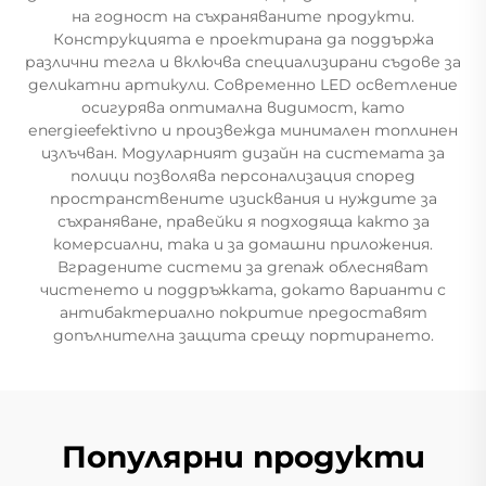
на годност на съхраняваните продукти.
Конструкцията е проектирана да поддържа
различни тегла и включва специализирани съдове за
деликатни артикули. Современно LED осветление
осигурява оптимална видимост, като
еnergieefektivno и произвежда минимален топлинен
излъчван. Модуларният дизайн на системата за
полици позволява персонализация според
пространствените изисквания и нуждите за
съхраняване, правейки я подходяща както за
комерсиални, така и за домашни приложения.
Вградените системи за дrenaж облесняват
чистенето и поддръжката, докато варианти с
антибактериално покритие предоставят
допълнителна защита срещу портирането.
Популярни продукти