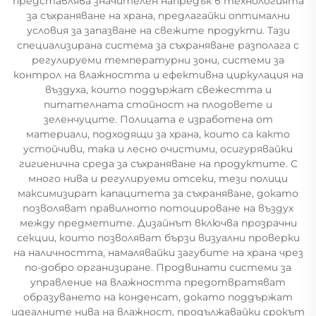
представлява значителен напредък в технологията
за съхраняване на храна, предлагайки оптимални
условия за запазване на свежите продукти. Тази
специализирана система за съхраняване разполага с
регулируеми температурни зони, системи за
контрол на влажността и ефективна циркулация на
въздуха, които поддържат свежестта и
питателната стойност на плодовете и
зеленчуците. Полицата е изработена от
материали, подходящи за храна, които са както
устойчиви, така и лесно очистими, осигурявайки
гигиенична среда за съхраняване на продуктите. С
много нива и регулируеми отсеки, тези полици
максимизират капацитета за съхраняване, докато
позволяват правилното потоцироване на въздух
между предметите. Дизайнът включва прозрачни
секции, които позволяват бързи визуални проверки
на наличността, намалявайки загубите на храна чрез
по-добро организиране. Продвинати системи за
управление на влажността предотвратяват
образуването на конденсат, докато поддържат
идеалните нива на влажност, продължавайки срокът