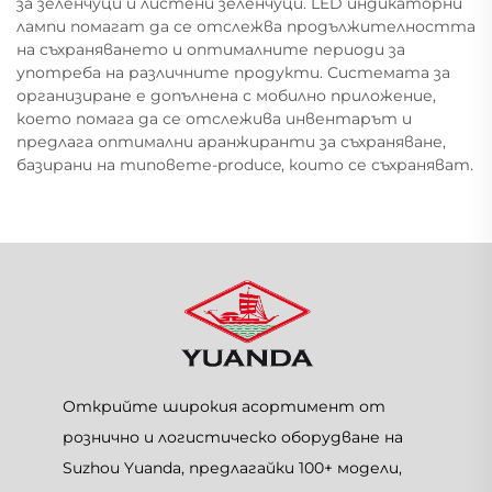
за зеленчуци и листени зеленчуци. LED индикаторни
лампи помагат да се отслежва продължителността
на съхраняването и оптималните периоди за
употреба на различните продукти. Системата за
организиране е допълнена с мобилно приложение,
което помага да се отслежива инвентарът и
предлага оптимални аранжиранти за съхраняване,
базирани на типовете-produce, които се съхраняват.
Открийте широкия асортимент от
рознично и логистическо оборудване на
Suzhou Yuanda, предлагайки 100+ модели,