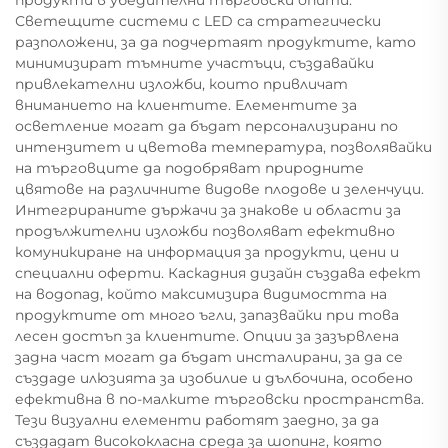
Светещите системи с LED са стратегически
разположени, за да подчертаят продуктите, като
минимизират тъмните участъци, създавайки
привлекателни изложби, които привличат
вниманието на клиентите. Елементите за
осветление могат да бъдат персонализирани по
интензитет и цветова температура, позволявайки
на търговците да подобряват природните
цвятове на различните видове плодове и зеленчуци.
Интегрираните държачи за знакове и области за
продължителни изложби позволяват ефективно
комуникиране на информация за продукти, цени и
специални оферти. Каскадния дизайн създава ефект
на водопад, който максимизира видимостта на
продуктите от много ъгли, запазвайки при това
лесен достъп за клиентите. Опции за зазървлена
задна част могат да бъдат инсталирани, за да се
създаде илюзията за изобилие и дълбочина, особено
ефективна в по-малките търговски пространства.
Тези визуални елементи работят заедно, за да
създадат висококласна среда за шопинг, която