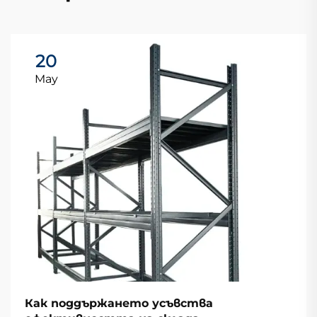
20
May
Как поддържането усъвства