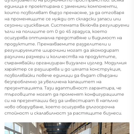
единица е проектирана с заменими компоненти,
които позволяват бързо пренасяне, за да отговаря
на променящите се нужди от складски запаси или
сезонни изисквания. Системата включва регулируеми
ъгли на полиците от 0 до 45 градуса, което
осигурява оптимална представяне и видимост на
продуктите. Премахваемите разделители и
регулируемите широчини могат да акомодират
различни размери и количества на продуктите,
съхранявайки организиран визуален изглед. Модулния
характер се разширява и до цялата конструкция,
позволявайки повече единици да бъдат свързани
безпроблемно за увеличена капацитет на
презентацията. Тази адаптивност гарантира, че
търговците могат да променят конфигурациите
си на презентации без да инвестират в напълно
ново оборудване, което осигурява дългосрочна
стойност и скалабилност за растящите бизнеси.