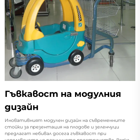
Гъвкавост на модулния
дизайн
Иновативният модулен дизайн на съвременните
стойки за презентация на плодове и зеленчуци
предлагат небивал досега гъвкавост при
използването на розничното пространство. Всяка