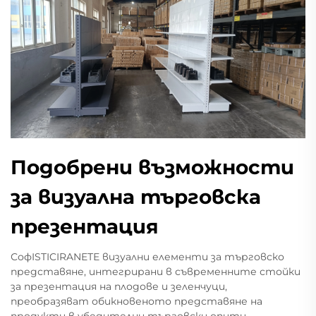
Подобрени възможности
за визуална търговска
презентация
СофISTICIRANEТЕ визуални елементи за търговско
представяне, интегрирани в съвременните стойки
за презентация на плодове и зеленчуци,
преобразяват обикновеното представяне на
продукти в убедителни търговски опити.