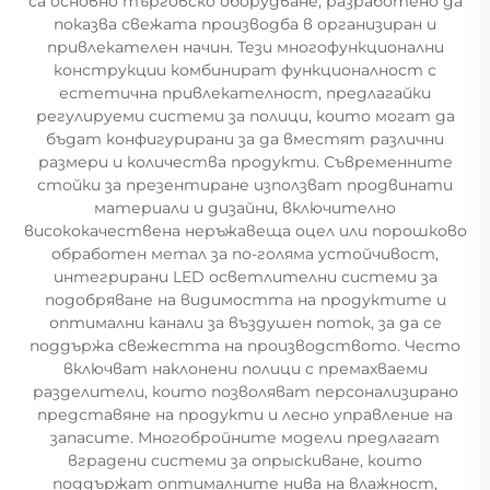
са основно търговско оборудване, разработено да
показва свежата производба в организиран и
привлекателен начин. Тези многофункционални
конструкции комбинират функционалност с
естетична привлекателност, предлагайки
регулируеми системи за полици, които могат да
бъдат конфигурирани за да вместят различни
размери и количества продукти. Съвременните
стойки за презентиране използват продвинати
материали и дизайни, включително
висококачествена неръжавеща оцел или порошково
обработен метал за по-голяма устойчивост,
интегрирани LED осветлителни системи за
подобряване на видимостта на продуктите и
оптимални канали за въздушен поток, за да се
поддържа свежестта на производството. Често
включват наклонени полици с премахваеми
разделители, които позволяват персонализирано
представяне на продукти и лесно управление на
запасите. Многобройните модели предлагат
вградени системи за опрыскиване, които
поддържат оптималните нива на влажност,