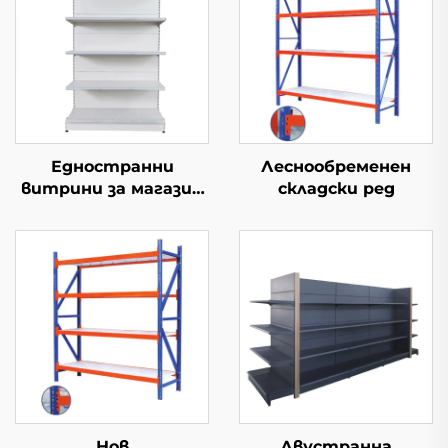
Едностранни
Леснообременен
витрини за магазин
складски ред
YD-S002
Нов
Двустранна