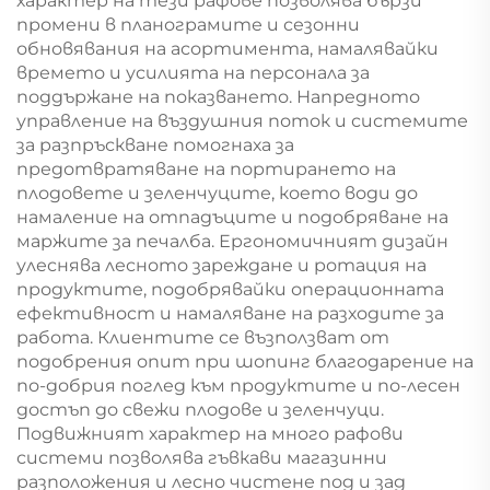
характер на тези рафове позволява бързи
промени в планограмите и сезонни
обновявания на асортимента, намалявайки
времето и усилията на персонала за
поддържане на показването. Напредното
управление на въздушния поток и системите
за разпръскване помогнаха за
предотвратяване на портирането на
плодовете и зеленчуците, което води до
намаление на отпадъците и подобряване на
маржите за печалба. Ергономичният дизайн
улеснява лесното зареждане и ротация на
продуктите, подобрявайки операционната
ефективност и намаляване на разходите за
работа. Клиентите се възползват от
подобрения опит при шопинг благодарение на
по-добрия поглед към продуктите и по-лесен
достъп до свежи плодове и зеленчуци.
Подвижният характер на много рафови
системи позволява гъвкави магазинни
разположения и лесно чистене под и зад