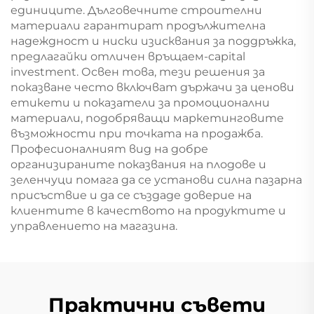
единиците. Дълговечните строителни
материали гарантират продължителна
надеждност и ниски изисквания за поддръжка,
предлагайки отличен връщаем-capital
investment. Освен това, тези решения за
показване често включват държачи за ценови
етикети и показатели за промоционални
материали, подобряващи маркетинговите
възможности при точката на продажба.
Професионалният вид на добре
организираните показвания на плодове и
зеленчуци помага да се установи силна пазарна
присъствие и да се създаде доверие на
клиентите в качеството на продуктите и
управлението на магазина.
Практични съвети