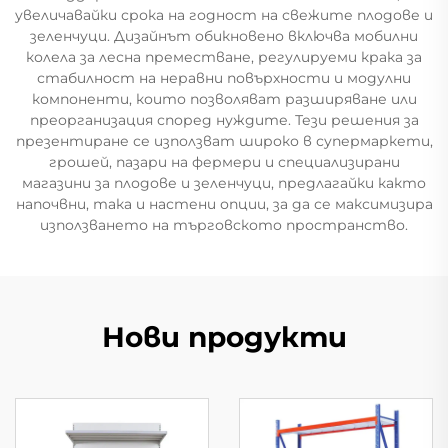
увеличавайки срока на годност на свежите плодове и
зеленчуци. Дизайнът обикновено включва мобилни
колела за лесна преместване, регулируеми крака за
стабилност на неравни повърхности и модулни
компоненти, които позволяват разширяване или
преорганизация според нуждите. Тези решения за
презентиране се използват широко в супермаркети,
грошей, пазари на фермери и специализирани
магазини за плодове и зеленчуци, предлагайки както
напочвни, така и настени опции, за да се максимизира
използването на търговското пространство.
Нови продукти