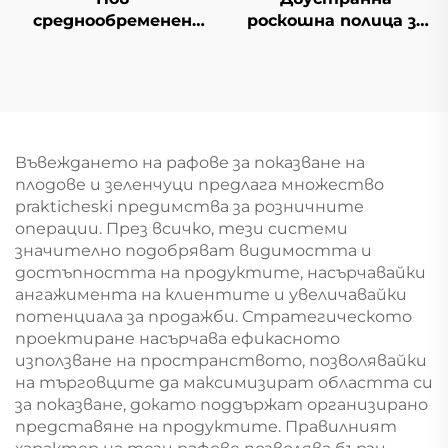
среднообременен
роскошна полица за
складски ред
супермаркет YD-
S035
Въвеждането на рафове за показване на
плодове и зеленчуци предлага множество
prakticheski предимства за розничните
операции. През всичко, тези системи
значително подобряват видимостта и
достъпността на продуктите, насърчавайки
ангажимента на клиентите и увеличавайки
потенциала за продажби. Стратегическото
проектиране насърчава ефикасното
използване на пространството, позволявайки
на търговците да максимизират областта си
за показване, докато поддържат организирано
представяне на продуктите. Правилният