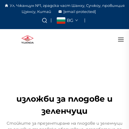
Ул. Чжанцун №1, градска част Шанху, Сучжоу, провинция
Цзянсу, Китай
[email protected]
BG
изложби за плодове и
зеленчуци
Стойките за презентиране на плодове и зеленчуци