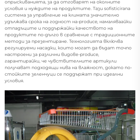
опрыскиванията, за да отговарят на околните
условия и нуждите на продуктите. Тази sofisticirana
система за управление на климата значително
удължава срока на годност на-produce, намаляваайки
отпадъците и поддържайки качеството на
продуктите по-дълго в сравнение с традиционните
методи за презентиране. Технологията включва
регулируеми насадки, които могат да бъдат точno
настроени за различни видове-produce,
гарантирайки, че чувствителните артикули
получават подходящи нива на влажност, докато по-
стойките зеленчуци се поддържат при идеални
условия.