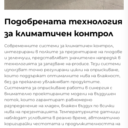
Подобрената технология
за климатичен контрол
Современните системи за климатичен контрол,
интегрирани в полките за презентиране на плодове
и зеленчуци, представляват значителен напредък в
технологията за запазване на-produce. Тези системи
използват точно регулирани цикли на опрыскиване,
които поддържат оптималните нива на влажност,
без да прекалено увлажняват продуктите.
Системата за опрыскиване работи в синергия с
внимателно проектираните модели на въздушен
поток, които гарантират равномерно
разпределение на хладен, влажен въздух по всички
нива на презентацията. Температурните датчици
наблюдат условията в реално време, автоматично
коригирайки честотата и продължителността на