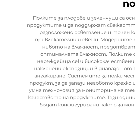
по
Полките за плодове и зеленчуци са 
продуктите и да поддържат свежестта 
разположено осветление и точен к
привлекателни и свежи. Модерните п
нивото на влажност, предотврат
оптималната влажност. Полките о
неръждейща cel и висококачествени
наклонени експозиции в диапазон от
ангажиране. Системите за полки че
продукт, за да запази неговото крехк
умна технология за мониторинг на темп
качеството на продуктите. Тези едини
бъдат конфигурирани както за монт