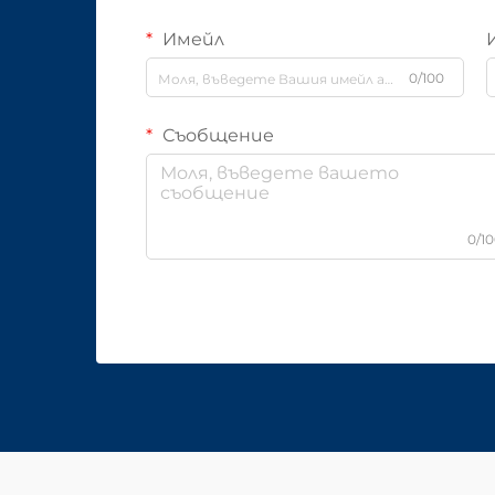
Имейл
0/100
Съобщение
0/1