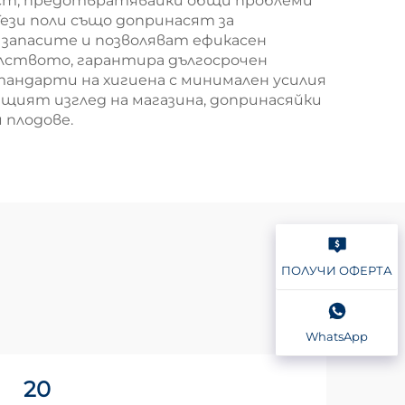
ост, предотвратявайки общи проблеми
Тези поли също допринасят за
 запасите и позволяват ефикасен
лството, гарантира дългосрочен
ндарти на хигиена с минимален усилия
бщият изглед на магазина, допринасяйки
 плодове.
ПОЛУЧИ ОФЕРТА
WhatsApp
20
2