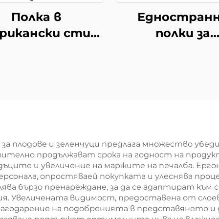
Полка в
Едностран
рикански стил
полки за
YD-S033
супермаркет
южноамерика
мини-маркети
S008
 за плодове и зеленчуци предлага множество убе
чително продължават срока на годност на продук
адъците и увеличение на маржите на печалба. Ерг
ерсонала, опростяваей покупката и улеснява проце
олява бързо пренареждане, за да се адаптират към
. Увеличената видимост, предоставена от слоевия
благодарение на подобренията в представянето и