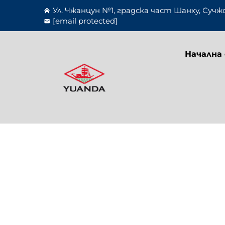
Ул. Чжанцун №1, градска част Шанху, Сучж
[email protected]
Начална