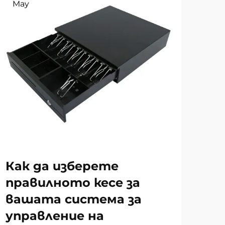
May
Ma
За
Как да изберете
те
правилното кесе за
от
вашата система за
управление на