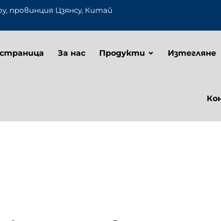
оу, провинция Цзянсу, Китай
 страница
За нас
Продукти
Изтегляне
Ко