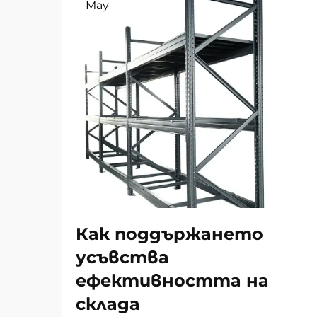
May
Как поддържането
усъвства
ефективността на
склада