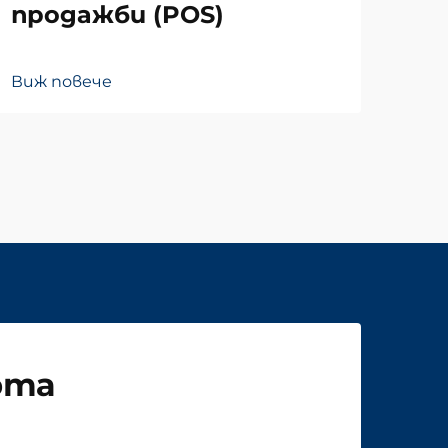
Виж
продажби (POS)
Виж повече
рта