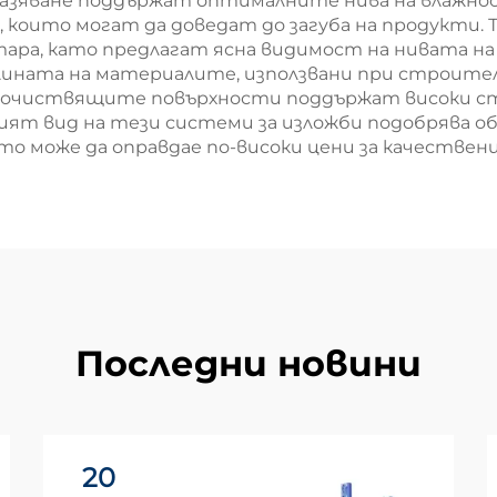
разяване поддържат оптималните нива на влажн
, които могат да доведат до загуба на продукти. 
ара, като предлагат ясна видимост на нивата на
лината на материалите, използвани при строите
ночиствящите повърхности поддържат високи ста
ният вид на тези системи за изложби подобрява о
то може да оправдае по-високи цени за качествени
Последни новини
20