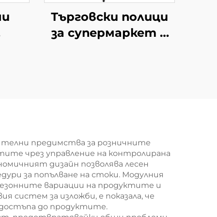
ни
Търговски полици
за супермаркет и
 за
минимаркет YD-
нски
S009
 YD-
дителни предимства за розничните
тите чрез управление на контролирана
ономичният дизайн позволява лесен
дури за попълване на стоки. Модулния
 сезонните вариации на продуктите и
 систем за изложби, е показала, че
 достъпа до продуктите.