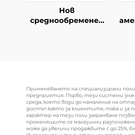
Нов
среднообременен
аме
складски ред
Применяването на специализирани поли
предприятия. Първо, тези системи зна
среда, което води до намаление на отп
достъп както за клиентите, така и за п
характер на тези поли захранване позв
променящите се магазинни разположения
може да увеличи продажбите с до 25%, 