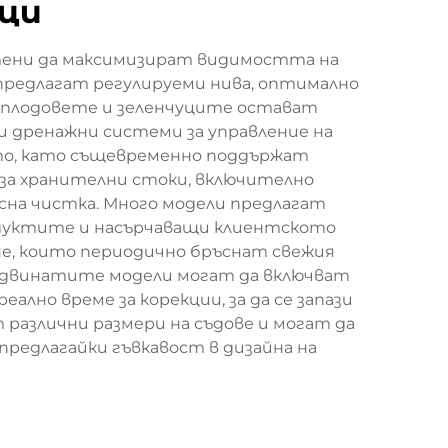
уци
отени да максимизират видимостта на
предлагат регулируеми нива, оптимално
е плодовете и зеленчуците остават
и дренажни системи за управление на
то, като същевременно поддържат
за хранителни стоки, включително
сна чистка. Много модели предлагат
родуктите и насърчаващи клиентското
е, които периодично бръснат свежия
Продвинатите модели могат да включват
лно време за корекции, за да се запази
различни размери на съдове и могат да
предлагайки гъвкавост в дизайна на