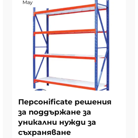
May
Персонificate решения
за поддържане за
уникални нужди за
съхраняване