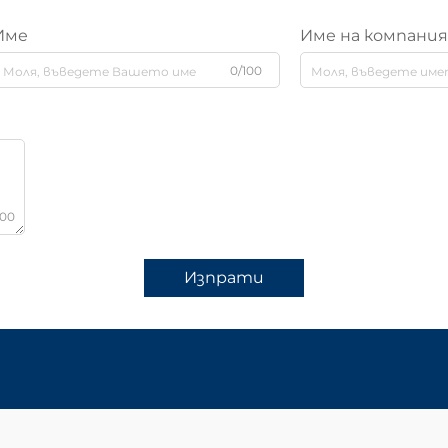
Име
Име на компани
0/100
000
Изпрати