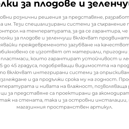
лки за плодове и зеленч
основни рознични решения за представяне, разраб
им. Тези специализирани системи за съхранение 
онтрол на температурата, за да се гарантира, ч
олки за плодове и зеленчуци включват продвинат
явайки преждевременото загубване на качество
бикновено се изготвят от материали, пригодни 
 пластмаси, които гарантират устойчивост и ле
 15 до 45 градуса, подобряващи видимостта на п
сто включват интегрирани системи за опрыскиван
о изглеждане и да продължи срока му на годност. 
ературата и нивата на влажност, позволяваща реа
ци за представяне са проектирани да акомодират 
аж на стената, така и за островни инсталации, 
магазинния пространствен артикул.