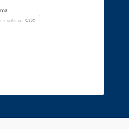
ята
0/200