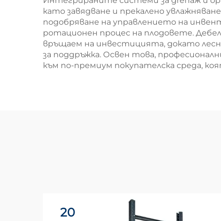
Интегрираните системи за дrenaж и о
като завядване и прекалено увлажняване
подобряване на управлението на инвент
ротационен процес на плодовете. Дебе
връщаем на инвестицията, докато лес
за поддръжка. Освен това, професионал
към по-премиум покупателска среда, коя
20