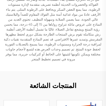
الفواكه والخضروات الحديثة أنظمة تصريف متقدمة لإدارة مستويات
الرطوبة، مما يمنع التعفن المبكر ويحافظ على الرطوبة المثلى. يتم بناء
الأرفف عادةً من مواد غذائية آمنة مثل الفولاذ المقاوم للصدأ والبلاستيك
عالي الجودة، مما يضمن الصلابة وسهولة التنظيف. تحتوي العديد من
النماذج على عروض مائلة تتراوح زواياها بين 15 إلى 45 درجة، مما يحسن
رؤية المنتج ويشجع تفاعل العملاء. غالبًا ما تشمل أنظمة الأرفف أنظمة
رش متكاملة تقوم برش المنتجات الطازجة بشكل دوري لحفظ مظهرها
المقرمش وتمديد عمرها الافتراضي. قد تضم النماذج المتقدمة تقنيات ذكية
لمراقبة درجة الحرارة ومستويات الرطوبة، مما يسمح بالتعديلات الفورية
لحفظ جودة المنتج. تم تصميم وحدات العرض هذه لتتسع لأحجام حاويات
مختلفة ويمكن تكوينها لتثبيتها على الحائط أو كتركيبات جزيرة، مما يوفر
مرونة في تصميم تخطيط المتجر.
المنتجات الشائعة