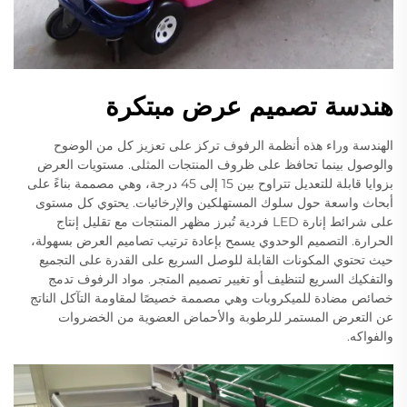
هندسة تصميم عرض مبتكرة
الهندسة وراء هذه أنظمة الرفوف تركز على تعزيز كل من الوضوح
والوصول بينما تحافظ على ظروف المنتجات المثلى. مستويات العرض
بزوايا قابلة للتعديل تتراوح بين 15 إلى 45 درجة، وهي مصممة بناءً على
أبحاث واسعة حول سلوك المستهلكين والإرخائيات. يحتوي كل مستوى
على شرائط إنارة LED فردية تُبرز مظهر المنتجات مع تقليل إنتاج
الحرارة. التصميم الوحدوي يسمح بإعادة ترتيب تصاميم العرض بسهولة،
حيث تحتوي المكونات القابلة للوصل السريع على القدرة على التجميع
والتفكيك السريع لتنظيف أو تغيير تصميم المتجر. مواد الرفوف تدمج
خصائص مضادة للميكروبات وهي مصممة خصيصًا لمقاومة التآكل الناتج
عن التعرض المستمر للرطوبة والأحماض العضوية من الخضروات
والفواكه.