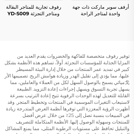
أرفف سوبر ماركت ذات جهة
رفوف تجارية للمتاجر البقالة
واحدة لمتاجر الراحة
ومتاجر التجزئة YD-S009
الأمريكية الجنوبية YD-S008
توفير رفوف متخصصة للفاكهة والخضروات يقدم العديد من
المزايا الجذابة للمؤسسات التجزئة. أولاً، تساهم هذه الأنظمة بشكل
كبير في تمديد عمر المنتجات من خلال إدارة البيئة المسيطر
عليها، مما يؤدي إلى تقليل الهدر وزيادة هوامش الربح. تصميمها الأر
戈ميائي يسمح بالوصول السهل لكل من العملاء والعاملين، مما
يسهل تجربة التسوق ويسهل إجراءات إعادة التزويد. الطبيعة
القابلة للتعديل لهذه الوحدات الرفوية تتيح إعادة الترتيب بسرعة
لاستيعاب التغيرات الموسمية في المنتجات وتخطيط المتجر. وقد
أظهرت الرؤية المعززة التي توفرها أنظمة العرض المتدرجة زيادة
في المبيعات بنسبة تصل إلى 25٪ من خلال عرض أفضل
للمنتجات وسهولة الوصول إليها. الأنظمة المتكاملة للتصريف
والتبليل تحافظ على مستويات الرطوبة المثلى، مما يمنع المشاكل