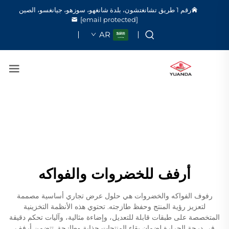
رقم 1 طريق تشانغتشون، بلدة شانغهو، سوزهو، جيانغسو، الصين
[email protected]
AR
أرفف للخضروات والفواكه
رفوف الفواكه والخضروات هي حلول عرض تجاري أساسية مصممة
لتعزيز رؤية المنتج وحفظ طازجته. تحتوي هذه الأنظمة التخزينية
المتخصصة على طبقات قابلة للتعديل، وإضاءة مثالية، وآليات تحكم دقيقة
في درجة الحرارة لضمان بقاء المنتجات جذابة وطازجة. تتضمن أرفف