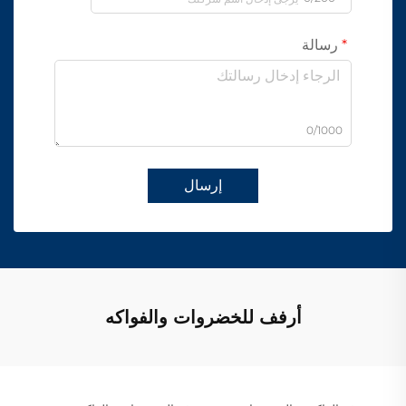
رسالة
0/1000
إرسال
أرفف للخضروات والفواكه