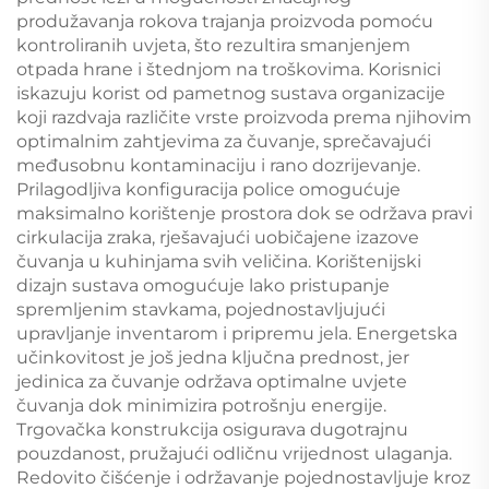
produžavanja rokova trajanja proizvoda pomoću
kontroliranih uvjeta, što rezultira smanjenjem
otpada hrane i štednjom na troškovima. Korisnici
iskazuju korist od pametnog sustava organizacije
koji razdvaja različite vrste proizvoda prema njihovim
optimalnim zahtjevima za čuvanje, sprečavajući
međusobnu kontaminaciju i rano dozrijevanje.
Prilagodljiva konfiguracija police omogućuje
maksimalno korištenje prostora dok se održava pravi
cirkulacija zraka, rješavajući uobičajene izazove
čuvanja u kuhinjama svih veličina. Korištenijski
dizajn sustava omogućuje lako pristupanje
spremljenim stavkama, pojednostavljujući
upravljanje inventarom i pripremu jela. Energetska
učinkovitost je još jedna ključna prednost, jer
jedinica za čuvanje održava optimalne uvjete
čuvanja dok minimizira potrošnju energije.
Trgovačka konstrukcija osigurava dugotrajnu
pouzdanost, pružajući odličnu vrijednost ulaganja.
Redovito čišćenje i održavanje pojednostavljuje kroz