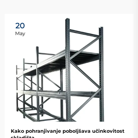
20
May
Kako pohranjivanje poboljšava učinkovitost
skladišta