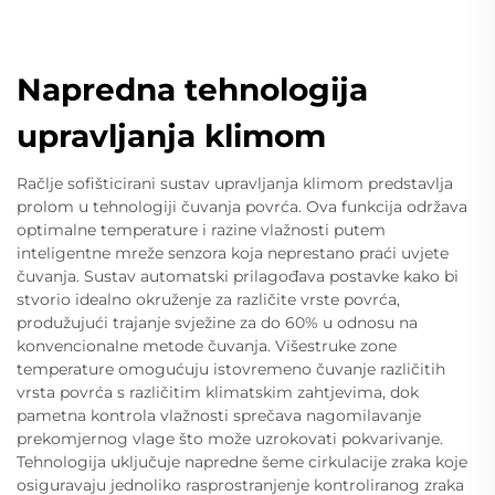
Napredna tehnologija
upravljanja klimom
Račlje sofišticirani sustav upravljanja klimom predstavlja
prolom u tehnologiji čuvanja povrća. Ova funkcija održava
optimalne temperature i razine vlažnosti putem
inteligentne mreže senzora koja neprestano praći uvjete
čuvanja. Sustav automatski prilagođava postavke kako bi
stvorio idealno okruženje za različite vrste povrća,
produžujući trajanje svježine za do 60% u odnosu na
konvencionalne metode čuvanja. Višestruke zone
temperature omogućuju istovremeno čuvanje različitih
vrsta povrća s različitim klimatskim zahtjevima, dok
pametna kontrola vlažnosti sprečava nagomilavanje
prekomjernog vlage što može uzrokovati pokvarivanje.
Tehnologija uključuje napredne šeme cirkulacije zraka koje
osiguravaju jednoliko rasprostranjenje kontroliranog zraka