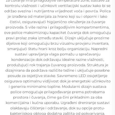
za čuvanje ima prilagodljive temperature zone, sustave za
kontrolu vlažnosti i učinkovit ventilacijski sustav kako bi se
održao svezina i nutrijentna vrijednost voća i povrća. Polica
je izrađena od materijala za hrano koji su i otporni i lako
čistivi, osiguravajući higiјenično okruženje za čuvanje
proizvoda. S više razina i prilagodljivim kompartmentima,
ove police maksimiziraju kapacitet čuvanja dok omogućuju
pravi prolaz zraka između stavki. Dizajn uključuje prozirne
dijelove koji omogućuju brzu vizualnu provjeru inventara,
smanjujući štetu hrani kroz bolju organizaciju. Napredni
sustavi upravljanja vlaga pomažu u sprečavanju
kondenzacije dok održavaju idealne razine vlažnosti,
produžujući rok trajanja čuvanog proizvoda. Struktura je
dizajnirana da podržava različite težine i uključuje posebne
posude za osjetljive stavke. Savremeno LED osvjetljenje
osigurava optimalnu vidljivost dok je energetski učinkovito
i generira minimalno topline. Modularni dizajn sustava
police omogućuje prilagođavanje prema potrebama
prostora i čuvanja, čime ga čini prikladnim za oba
komercijalna i kućna uporabu. Ugrađeni dreniranje sustavi
olakšavaju čišćenje i održavanje, dok su opcije protu-
bakterijskog obloga dodatna zaštita od pokvarivanja.