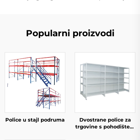
Popularni proizvodi
Police u stajl podruma
Dvostrane police za
trgovine s pohodištem
u Južnoj Americi YD-