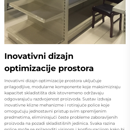
Inovativni dizajn
optimizacije prostora
Inovativni dizajn optimizacije prostora uključuje
prilagodljive, modularne komponente koje maksimiziraju
kapacitet skladistišta dok istovremeno održavaju
odgovarajuću razdvojenost proizvoda. Sustav izdvaja
inovativne klizne mehanizme i rotirajuće police koje
omogućuju jednostavni pristup svim spremljenim
predmetima, eliminirajući česte probleme zaboravljenih
proizvoda na pozadi skladistišnih jedinica. Svaka razina
police može se prilagoditi visinom i konfiguracijom kako bi