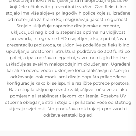
predstavlja inovativno rješenje za maloprodajne poslove
koji žele učinkovito prezentirati svaživo. Ovo fleksibilno
stojalo ima više slojeva prilagođivih police koje su izrađene
od materijala za hrano koji osiguravaju jakost i sigurnost.
Stojalo uključuje napredne dizajnerske elemente,
uključujući nagib od 15 stepeni za optimalnu vidljivost
proizvoda, integrirane LED osvjetljenje koje poboljšava
prezentaciju proizvoda, te uklonjive podeliće za fleksibilno
upravljanje prostorom. Struktura podržava do 300 funti po
polici, a ipak održava elegantni, savremen izgled koji se
usklađuje sa svakim maloprodajnim okruženjem. Ugrađeni
kanali za odvod vode i uklonjive lonci olakšavaju čišćenje i
održavanje, dok modularni dizajn dopušta prilagođene
konfiguracije kako bi se ispunile različite potrebe prostora.
Baza stojala uključuje čvrste zaključljive točkove za lako
pomjeranje i stabilnost tijekom korištenja. Posebna UV
otporna oblaganje štiti i stojalo i prikazano voće od štetnog
utjecaja svjetlosti, što produžava rok trajanja proizvoda i
održava estetski izgled.