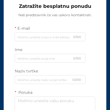
Zatražite besplatnu ponudu
Naš predstavnik će vas uskoro kontaktirati.
E-mail
0/100
Ime
0/100
Naziv tvrtke
0/200
Poruka