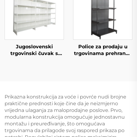
Jugoslovenski
Police za prodaju u
trgovinski čuvak s
trgovinama prehrane i
jedne strane policice
konvenijentnim
za supermarket YD-
trgovinama YD-S009
S008
Prikazna konstrukcija za voće i povrće nudi brojne
praktične prednosti koje čine da je neizmjerno
vrijedna ulaganja za maloprodajne poslove. Prvo,
modularna konstrukcija omogućuje jednostavnu
montažu i preuređivanje, što omogućava
trgovinama da prilagode svoj raspored prikaza po