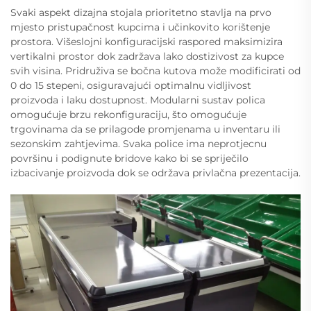
Svaki aspekt dizajna stojala prioritetno stavlja na prvo
mjesto pristupačnost kupcima i učinkovito korištenje
prostora. Višeslojni konfiguracijski raspored maksimizira
vertikalni prostor dok zadržava lako dostizivost za kupce
svih visina. Pridruživa se bočna kutova može modificirati od
0 do 15 stepeni, osiguravajući optimalnu vidljivost
proizvoda i laku dostupnost. Modularni sustav polica
omogućuje brzu rekonfiguraciju, što omogućuje
trgovinama da se prilagode promjenama u inventaru ili
sezonskim zahtjevima. Svaka police ima neprotjecnu
površinu i podignute bridove kako bi se spriječilo
izbacivanje proizvoda dok se održava privlačna prezentacija.