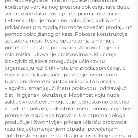
potrebi. Regulabilni sistem police maksimizira
korištenje vertikalnog prostora dok osigurava da su
svi proizvodi lako dostupni kupcima. Integrirano
LED osvjetljenje značajno poboljšava vidljivost i
privlačnost proizvoda, što može povećati prodaju uz
pomoć poboljšanog prikaza. Robosta konstrukcije,
sposobna nositi teške opterećenja, smanjuje
potrebu za čestim ponovnim skladишtanjem i
minimizira rukovanje proizvodima. Uključenje
izdvojivih dijelova omogućuje učinkovitu
organizaciju različitih vrsta proizvoda, sprečavajući
mešanje i olakšavajući upravljanje inventarom.
Ugrađeni drenažni sustav učinkovito upravlja
vlagošću, smanjujući štetu proizvodu i održavajući
čist i higiјenski okruženje. Mobilnost koju nude
zaključivi točkovi omogućuje jednostavno čišćenje
ispod i iza prikaza, dok istovremeno omogućuje brze
promjene rasporeda trgovine. UV otporna obloga
produžuje i životni vijek prikaza i čistiću proizvoda,
rezultirajući smanjenjem otpada i povećanjem
dobitnosti. Ergonomski dizajn konstrukcije uzima u