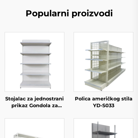
Popularni proizvodi
Stojalac za jednostrani
Polica američkog stila
prikaz Gondola za
YD-S033
trgovinske stolove YD-
S002