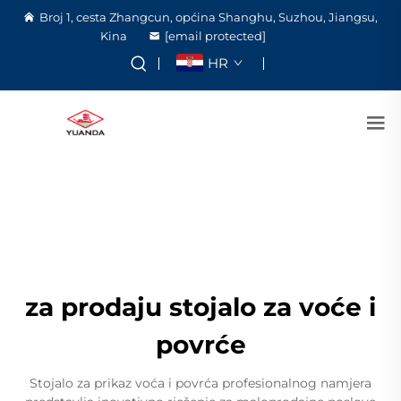
Broj 1, cesta Zhangcun, općina Shanghu, Suzhou, Jiangsu,
Kina
[email protected]
HR
za prodaju stojalo za voće i
povrće
Stojalo za prikaz voća i povrća profesionalnog namjera