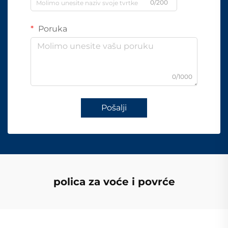
0/200
Poruka
0/1000
Pošalji
polica za voće i povrće