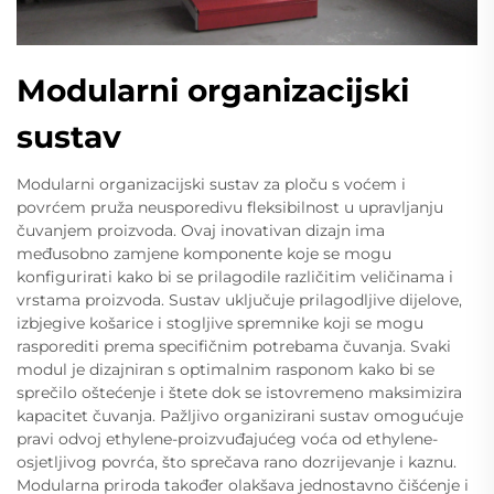
Modularni organizacijski
sustav
Modularni organizacijski sustav za ploču s voćem i
povrćem pruža neusporedivu fleksibilnost u upravljanju
čuvanjem proizvoda. Ovaj inovativan dizajn ima
međusobno zamjene komponente koje se mogu
konfigurirati kako bi se prilagodile različitim veličinama i
vrstama proizvoda. Sustav uključuje prilagodljive dijelove,
izbjegive košarice i stogljive spremnike koji se mogu
rasporediti prema specifičnim potrebama čuvanja. Svaki
modul je dizajniran s optimalnim rasponom kako bi se
sprečilo oštećenje i štete dok se istovremeno maksimizira
kapacitet čuvanja. Pažljivo organizirani sustav omogućuje
pravi odvoj ethylene-proizvuđajućeg voća od ethylene-
osjetljivog povrća, što sprečava rano dozrijevanje i kaznu.
Modularna priroda također olakšava jednostavno čišćenje i