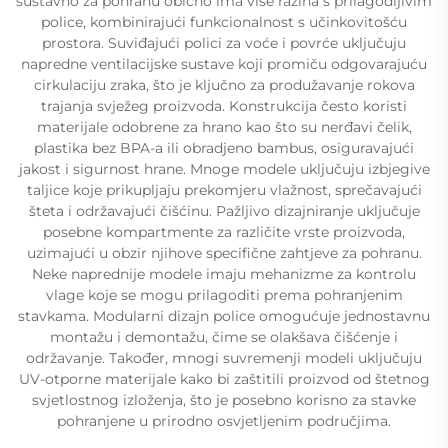
sustavno za pohranu obično ima više razina s prilagodljivim
police, kombinirajući funkcionalnost s učinkovitošću
prostora. Suviđajući polici za voće i povrće uključuju
napredne ventilacijske sustave koji promiču odgovarajuću
cirkulaciju zraka, što je ključno za produžavanje rokova
trajanja svježeg proizvoda. Konstrukcija često koristi
materijale odobrene za hrano kao što su nerđavi čelik,
plastika bez BPA-a ili obradjeno bambus, osiguravajući
jakost i sigurnost hrane. Mnoge modele uključuju izbjegive
taljice koje prikupljaju prekomjeru vlažnost, sprečavajući
šteta i održavajući čišćinu. Pažljivo dizajniranje uključuje
posebne kompartmente za različite vrste proizvoda,
uzimajući u obzir njihove specifične zahtjeve za pohranu.
Neke naprednije modele imaju mehanizme za kontrolu
vlage koje se mogu prilagoditi prema pohranjenim
stavkama. Modularni dizajn police omogućuje jednostavnu
montažu i demontažu, čime se olakšava čišćenje i
održavanje. Također, mnogi suvremenji modeli uključuju
UV-otporne materijale kako bi zaštitili proizvod od štetnog
svjetlostnog izloženja, što je posebno korisno za stavke
pohranjene u prirodno osvjetljenim područjima.