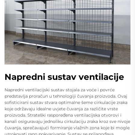
Napredni sustav ventilacije
Napredni ventilacijski sustav stojala za voće i povrće
predstavlja proračun u tehnologiji čuvanja proizvoda. Ovaj
sofisticirani sustav stvara optimalne šeme cirkulacije zraka
koje održavaju idealne uvjete čuvanja za različite vrste
proizvoda. Strateški raspoređena ventilacijska otvorovi i
kanali osiguravaju jednoliku cirkulaciju zraka kroz sve nivoje
čuvanja, sprečavajući formiranje vlažnih zona koje bi mogle
uzrokovati rano pokvarivanje. Sustav se prilagođava