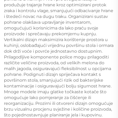
produžuje trajanje hrane kroz optimizirani protok
zraka i kontrolu vlage, smanjujući odbacivanje hrane
i štedeći novac na dugu traku. Organizirani sustav
pohrane olakšava upravljanje inventarom,
omogućujući korisnicima da lako praću svoje
proizvode i sprečavaju prekomjernu kupnju.
Vertikalni dizajn maksimizira korištenje prostora u
kuhinji, oslobađajući vrijednu površinu stola i ormara
dok drži voće i povrće jednostavno dostupnim.
Prilagodljive komponente police mogu prilagoditi
različite veličine proizvoda, od velikih melona do
malih jagoda, osiguravajući fleksibilnost u opcijama
pohrane. Podignuti dizajn spriječava kontakt s
površinom stola, smanjujući rizik od bakterijske
kontaminacije i osiguravajući bolju sigurnost hrane.
Mnoge modele imaju glatke točkaste kotače što
omogućuje lako pomjeranje za čišćenje ili
reorganizaciju. Prozirni ili otvoreni dizajn omogućuje
brzu vizualnu procjenu svježine i količine proizvoda,
što pojednostavnjuje planiranje jela i kupovinu.