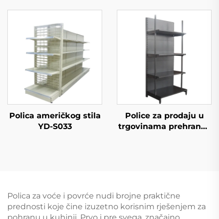
trgovinske stolove YD-
S002
Polica američkog stila
Police za prodaju u
YD-S033
trgovinama prehrane i
konvenijentnim
trgovinama YD-S009
Polica za voće i povrće nudi brojne praktične
prednosti koje čine izuzetno korisnim rješenjem za
pohranu u kuhinji. Prvo i pre svega, značajno