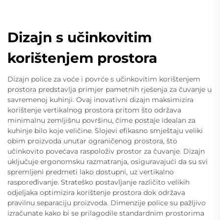
Dizajn s učinkovitim
korištenjem prostora
Dizajn police za voće i povrće s učinkovitim korištenjem
prostora predstavlja primjer pametnih rješenja za čuvanje u
savremenoj kuhinji. Ovaj inovativni dizajn maksimizira
korištenje vertikalnog prostora pritom što održava
minimalnu zemljišnu površinu, čime postaje idealan za
kuhinje bilo koje veličine. Slojevi efikasno smještaju veliki
obim proizvoda unutar ograničenog prostora, što
učinkovito povećava raspoloživ prostor za čuvanje. Dizajn
uključuje ergonomsku razmatranja, osiguravajući da su svi
spremljeni predmeti lako dostupni, uz vertikalno
raspoređivanje. Strateško postavljanje različito velikih
odjeljaka optimizira korištenje prostora dok održava
pravilnu separaciju proizvoda. Dimenzije police su pažljivo
izračunate kako bi se prilagodile standardnim prostorima